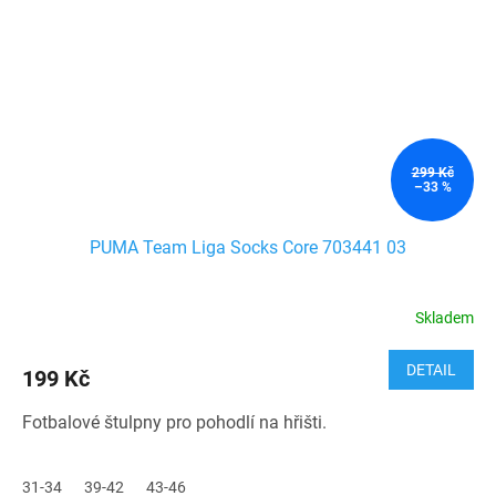
299 Kč
–33 %
PUMA Team Liga Socks Core 703441 03
Skladem
DETAIL
199 Kč
Fotbalové štulpny pro pohodlí na hřišti.
31-34
39-42
43-46