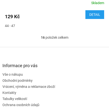
Skladem
DETAIL
129 Kč
44 - 47
16
položek celkem
O
v
l
Z
á
á
d
p
a
a
Informace pro vás
c
t
í
Vše o nákupu
í
p
Obchodní podmínky
r
v
Vrácení, výměna a reklamace zboží
k
Kontakty
y
Tabulky velikostí
v
ý
Ochrana osobních údajů
p