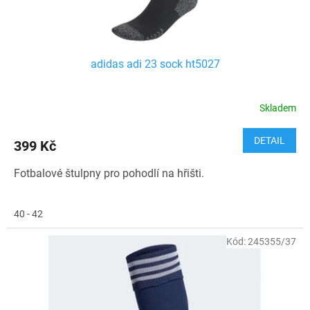
t
ů
adidas adi 23 sock ht5027
Skladem
DETAIL
399 Kč
Fotbalové štulpny pro pohodlí na hřišti.
40 - 42
Kód:
245355/37