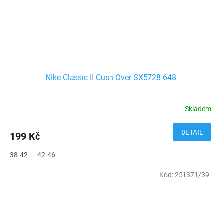
NIke Classic II Cush Over SX5728 648
Skladem
DETAIL
199 Kč
38-42
42-46
Kód:
251371/39-