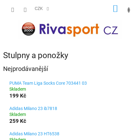
Přejít
NÁKUP
na
CZK
obsah
KOŠÍK
Stulpny a ponožky
Nejprodávanější
PUMA Team Liga Socks Core 703441 03
Skladem
199 Kč
Adidas Milano 23 ib7818
Skladem
259 Kč
Adidas Milano 23 HT6538
Skladem