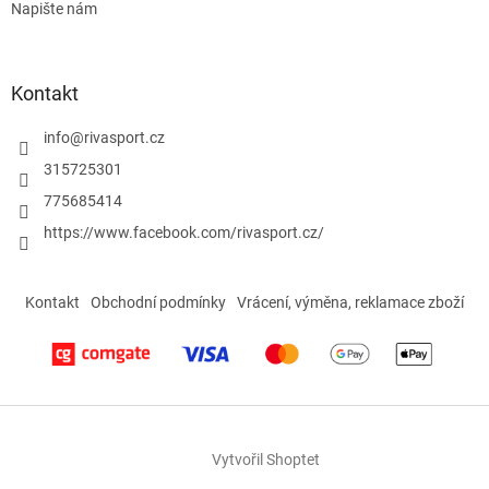
Napište nám
i
s
u
Kontakt
info
@
rivasport.cz
315725301
775685414
https://www.facebook.com/rivasport.cz/
Kontakt
Obchodní podmínky
Vrácení, výměna, reklamace zboží
Vytvořil Shoptet