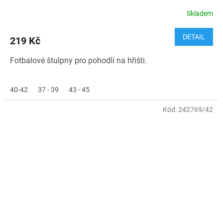
Skladem
DETAIL
219 Kč
Fotbalové štulpny pro pohodlí na hřišti.
40-42
37 - 39
43 - 45
Kód:
242769/42