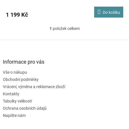
Do košíku
1 199 Kč
1
položek celkem
O
v
l
Z
á
á
d
p
a
a
Informace pro vás
c
t
í
Vše o nákupu
í
p
Obchodní podmínky
r
v
Vrácení, výměna a reklamace zboží
k
Kontakty
y
Tabulky velikostí
v
ý
Ochrana osobních údajů
p
Napište nám
i
s