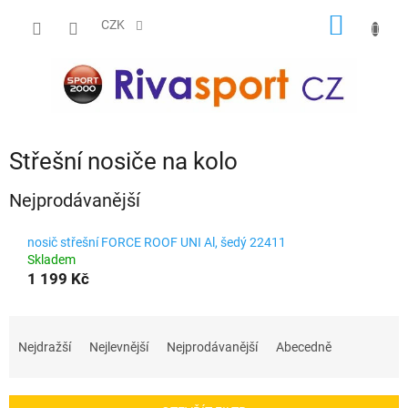
Přejít
NÁKUP
na
CZK
obsah
KOŠÍK
Střešní nosiče na kolo
Nejprodávanější
nosič střešní FORCE ROOF UNI Al, šedý 22411
Skladem
1 199 Kč
Ř
a
Nejdražší
Nejlevnější
Nejprodávanější
Abecedně
z
e
n