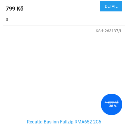
DETAIL
799 Kč
S
Kód:
263137/L
1 299 Kč
–38 %
Regatta Baslinn Fullzip RMA652 2C6