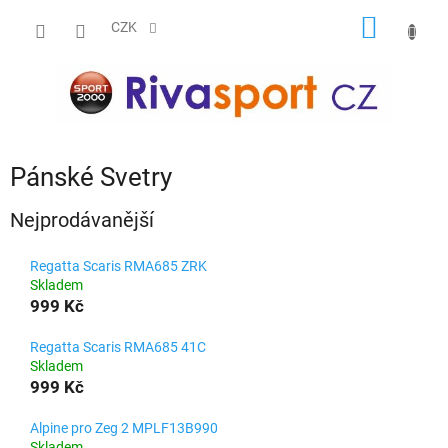
Přejít
NÁKUP
na
CZK
obsah
KOŠÍK
Pánské Svetry
Nejprodávanější
Regatta Scaris RMA685 ZRK
Skladem
999 Kč
Regatta Scaris RMA685 41C
Skladem
999 Kč
Alpine pro Zeg 2 MPLF13B990
Skladem