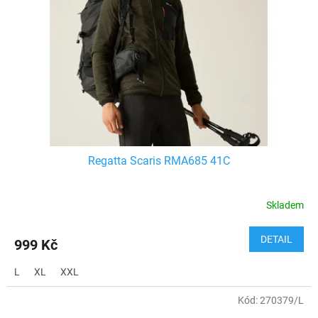
Regatta Scaris RMA685 41C
Skladem
DETAIL
999 Kč
L
XL
XXL
Kód:
270379/L