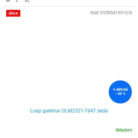
M
L
XL
Kód:
XYZ85415313/S
Akce
1 499 Kč
–46 %
Loap gaelmar OLM2321-T64T šedá
Skladem