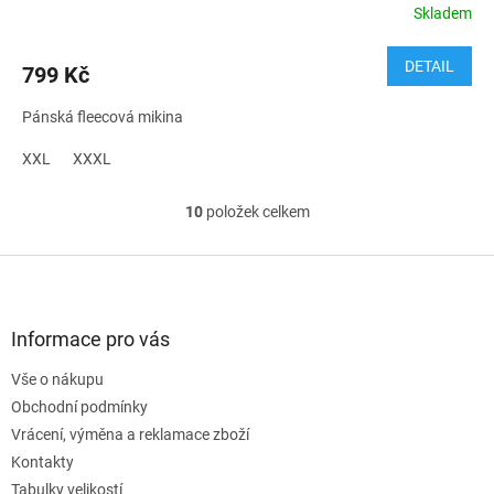
Skladem
DETAIL
799 Kč
Pánská fleecová mikina
XXL
XXXL
10
položek celkem
O
v
l
Z
á
á
d
p
a
a
Informace pro vás
c
t
í
Vše o nákupu
í
p
Obchodní podmínky
r
v
Vrácení, výměna a reklamace zboží
k
Kontakty
y
Tabulky velikostí
v