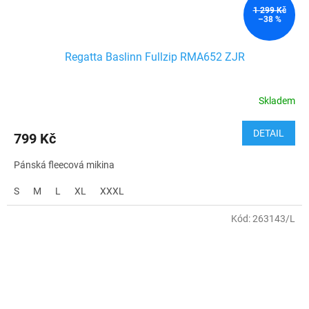
1 299 Kč
–38 %
Regatta Baslinn Fullzip RMA652 ZJR
Skladem
DETAIL
799 Kč
Pánská fleecová mikina
S
M
L
XL
XXXL
Kód:
263143/L