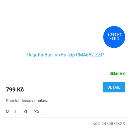
1 299 Kč
–38 %
Regatta Baslinn Fullzip RMA652 ZZP
Skladem
DETAIL
799 Kč
Pánská fleecová mikina
M
L
XL
XXL
Kód:
247687/XXX