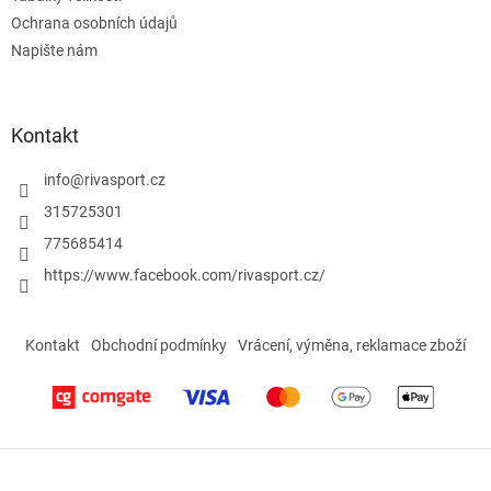
ý
Ochrana osobních údajů
p
Napište nám
i
s
u
Kontakt
info
@
rivasport.cz
315725301
775685414
https://www.facebook.com/rivasport.cz/
Kontakt
Obchodní podmínky
Vrácení, výměna, reklamace zboží