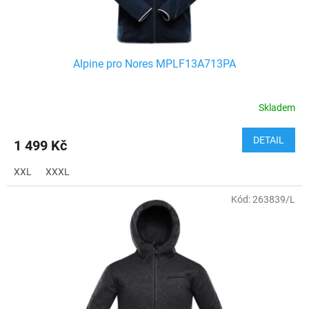
t
ů
Alpine pro Nores MPLF13A713PA
Skladem
DETAIL
1 499 Kč
XXL
XXXL
Kód:
263839/L