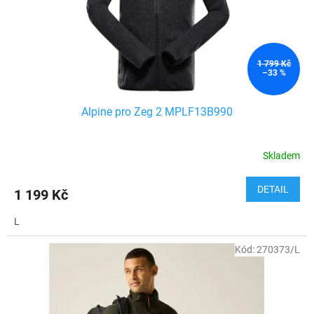
1 799 Kč
–33 %
Alpine pro Zeg 2 MPLF13B990
Skladem
DETAIL
1 199 Kč
L
Kód:
270373/L