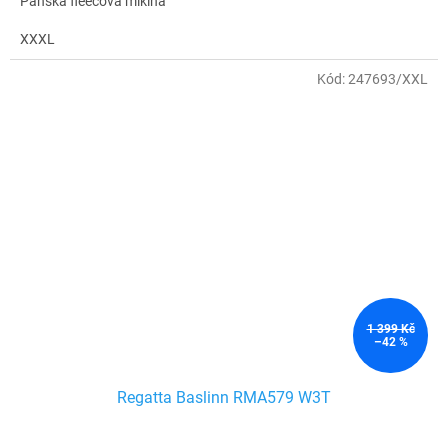
Pánská fleecová mikina
XXXL
Kód:
247693/XXL
1 399 Kč
–42 %
Regatta Baslinn RMA579 W3T