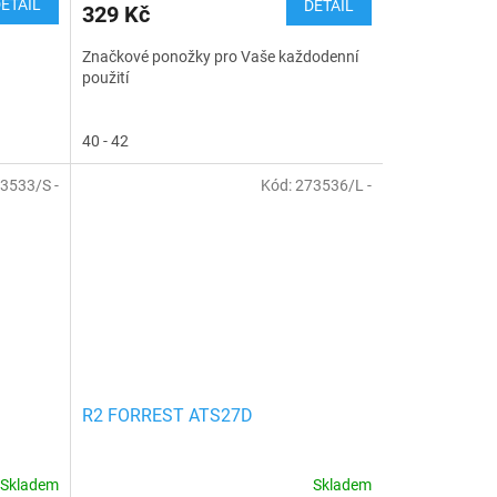
ETAIL
DETAIL
329 Kč
Značkové ponožky pro Vaše každodenní
použití
40 - 42
3533/S -
Kód:
273536/L -
R2 FORREST ATS27D
Skladem
Skladem