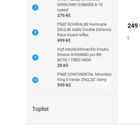
M595//M615/M6000 8-10
speed
276 Kč
Plášť SCHWALBE Hurricane
249
29x2,40 Addix Double Defence
Race Guard reflex
L
499 Kč
Kryt odvzdušňovacího šroubu
třmene SHIMANO pro BR-
M755 / Y8B214000
28 Kč
Plášť CONTINENTAL Mountain
King II kevlar 29x2,20" černý
599 Kč
Toplist
Z
á