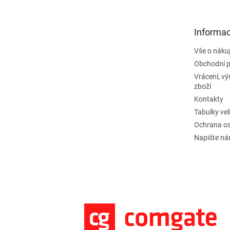
p
a
t
Informac
í
Vše o náku
Obchodní 
Vrácení, v
zboží
Kontakty
Tabulky vel
Ochrana os
Napište n