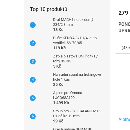
Top 10 produktů
279
Drát MACH1 nerez černý
PONO
234/2,3 mm
13 Kč
ÚPR
Duše KENDA 8x1 1/4, auto
ventilek SV 70/45
L (43-
119 Kč
Zátka plastová UNI řidítka /
rohy 35135
5 Kč
Náhradní špunt na trekingové
hole 1 kus
25 Kč
Alpine pro Omona
LJCG68A190
1 499 Kč
Šroub pro kliku BAFANG M16
P1 délka 12 mm
Alpin
99 Kč
Ořech náboje SHIMANO