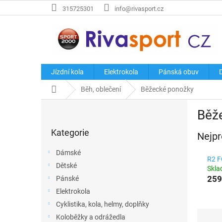
Přejít
315725301
info@rivasport.cz
na
obsah
Jízdní kola
Elektrokola
Pánská obuv
Domů
Běh, oblečení
Běžecké ponožky
P
Běž
o
Přeskočit
s
Kategorie
kategorie
Nejpr
t
r
Dámské
a
R2 
Dětské
n
Skl
259
Pánské
n
í
Elektrokola
p
Cyklistika, kola, helmy, doplňky
a
Ř
Koloběžky a odrážedla