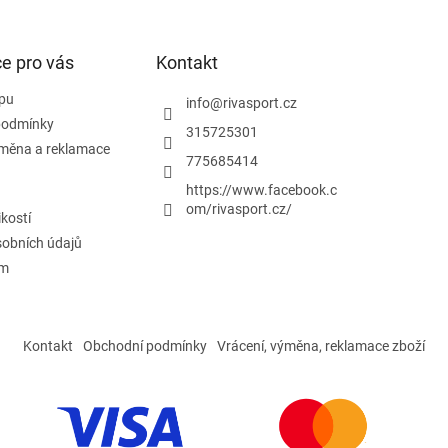
p
i
s
u
e pro vás
Kontakt
pu
info
@
rivasport.cz
podmínky
315725301
ýměna a reklamace
775685414
https://www.facebook.c
om/rivasport.cz/
ikostí
obních údajů
ám
Kontakt
Obchodní podmínky
Vrácení, výměna, reklamace zboží