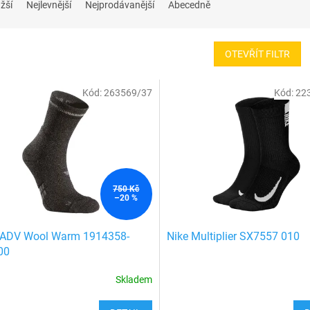
žší
Nejlevnější
Nejprodávanější
Abecedně
OTEVŘÍT FILTR
Kód:
263569/37
Kód:
22
750 Kč
–20 %
t ADV Wool Warm 1914358-
Nike Multiplier SX7557 010
00
Skladem