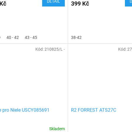
DETAIL
D
 Kč
399 Kč
9
40 - 42
43 - 45
38-42
Kód:
210825/L -
Kód:
27
e pro Niele USCY085691
R2 FORREST ATS27C
Skladem