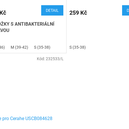
DETAIL
D
 Kč
259 Kč
ŽKY S ANTIBAKTERIÁLNÍ
AVOU
46)
M (39-42)
S (35-38)
S (35-38)
Kód:
232533/L
e pro Cerahe USCB084628