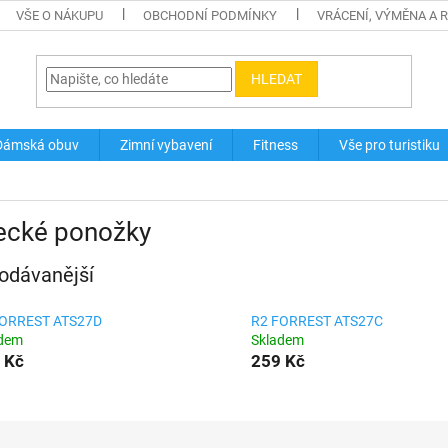
VŠE O NÁKUPU
OBCHODNÍ PODMÍNKY
VRÁCENÍ, VÝMĚNA A 
HLEDAT
Dámská obuv
Zimní vybavení
Fitness
Vše pro turistiku
ecké ponožky
odávanější
FORREST ATS27D
R2 FORREST ATS27C
adem
Skladem
 Kč
259 Kč