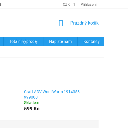
REKLAMACE ZBOŽÍ
KONTAKTY
CZK
TABULKY VELIKOSTÍ
Přihlášení
OCHRA
NÁKUPNÍ
Prázdný košík
KOŠÍK
Totální výprodej
Napište nám
Kontakty
Craft ADV Wool Warm 1914358-
999000
Skladem
599 Kč