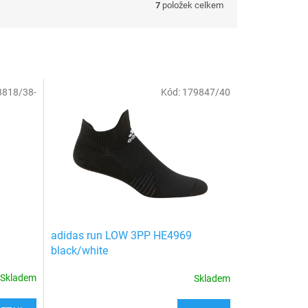
7
položek celkem
3818/38-
Kód:
179847/40
adidas run LOW 3PP HE4969
black/white
Skladem
Skladem