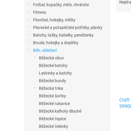
n
a
Nejdra
Fotbal, kopačky, míče, chrániče
e
z
Fitness
l
e
n
Floorbal, hokejky, míčky
í
Plavecké a potapěčské potřeby, plavky
p
Batohy, tašky, kabelky, peněženky
V
r
ý
Brusle, hokejky a doplňky
o
p
Běh, oblečení
d
i
Běžecká obuv
u
s
k
Běžecké batohy
p
t
Ledvinky a batohy
r
ů
o
Běžecké bundy
d
Běžecká trika
u
Běžecké šortky
Craf
k
Běžecké rukavice
9990
t
Běžecké kalhoty dlouhé
ů
Běžecké čepice
Běžecké čelenky