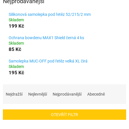
Nejprodávanější
Silikonová samolepka pod řetěz 52/215/2 mm
Skladem
199 Kč
Ochrana bowdenu MAX1 Shield černá 4 ks
Skladem
85 Kč
Samolepka MUC-OFF pod řetěz velká XL čirá
Skladem
195 Kč
Ř
a
Nejdražší
Nejlevnější
Nejprodávanější
Abecedně
z
e
n
OTEVŘÍT FILTR
í
p
V