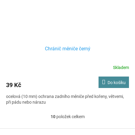
Chránič měniče černý
Skladem
Do košíku
39 Kč
ocelová (10 mm) ochrana zadního měniče před kořeny, větvemi,
při pádu nebo nárazu
10
položek celkem
O
v
l
Z