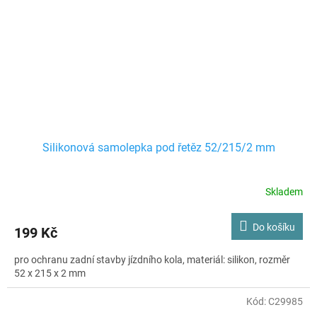
Silikonová samolepka pod řetěz 52/215/2 mm
Skladem
Do košíku
199 Kč
pro ochranu zadní stavby jízdního kola, materiál: silikon, rozměr
52 x 215 x 2 mm
Kód:
C29985