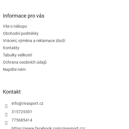
á
á
d
p
a
a
Informace pro vás
c
t
í
Vše o nákupu
í
p
Obchodní podmínky
r
v
Vrácení, výměna a reklamace zboží
k
Kontakty
y
Tabulky velikostí
v
ý
Ochrana osobních údajů
p
Napište nám
i
s
u
Kontakt
info
@
rivasport.cz
315725301
775685414
https://www.facebook.com/rivasport.cz/