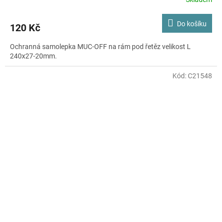
Do košíku
120 Kč
Ochranná samolepka MUC-OFF na rám pod řetěz velikost L
240x27-20mm.
Kód:
C21548