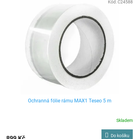
r
Kód:
C24588
ý
o
p
d
i
u
s
k
p
t
r
ů
o
d
u
k
t
ů
Ochranná fólie rámu MAX1 Teseo 5 m
Skladem
Do košíku
899 Kč