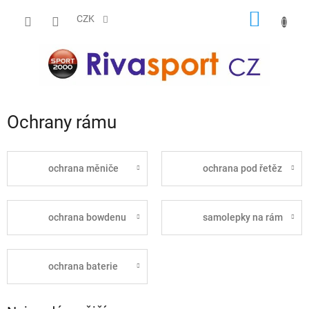
Přejít
NÁKUP
na
CZK
obsah
KOŠÍK
Ochrany rámu
ochrana měniče
ochrana pod řetěz
ochrana bowdenu
samolepky na rám
ochrana baterie