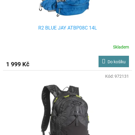
t
ů
R2 BLUE JAY ATBP08C 14L
Skladem
Do košíku
1 999 Kč
Kód:
972131