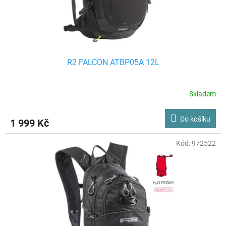
R2 FALCON ATBP05A 12L
Skladem
Do košíku
1 999 Kč
Kód:
972522