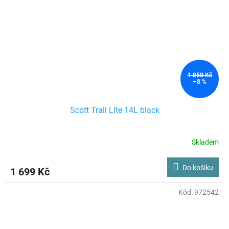
1 850 Kč
–8 %
Scott Trail Lite 14L black
Skladem
Do košíku
1 699 Kč
Kód:
972542