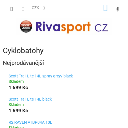
Přejít
NÁKUP
na
CZK
obsah
KOŠÍK
Cyklobatohy
Nejprodávanější
Scott Trail Lite 14L spray grey/ black
Skladem
1 699 Kč
Scott Trail Lite 14L black
Skladem
1 699 Kč
R2 RAVEN ATBP04A 10L
Skladem