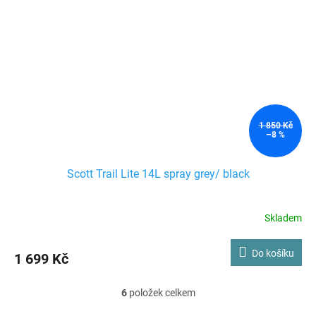
1 850 Kč
–8 %
Scott Trail Lite 14L spray grey/ black
Skladem
Do košíku
1 699 Kč
6
položek celkem
O
v