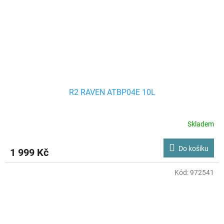
R2 RAVEN ATBP04E 10L
Skladem
Do košíku
1 999 Kč
Kód:
972541