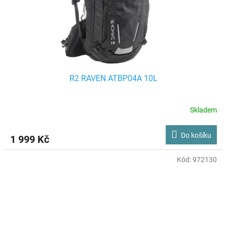
R2 RAVEN ATBP04A 10L
Skladem
Do košíku
1 999 Kč
Kód:
972130