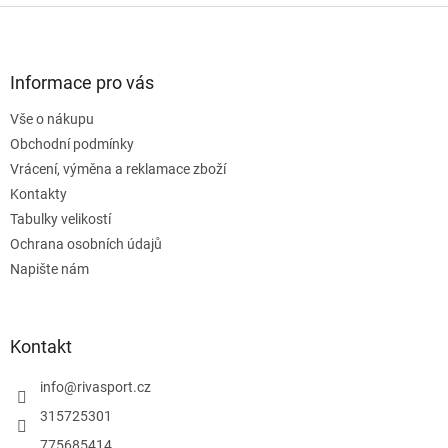
l
Z
á
á
d
p
a
a
Informace pro vás
c
t
í
Vše o nákupu
í
p
Obchodní podmínky
r
v
Vrácení, výměna a reklamace zboží
k
Kontakty
y
Tabulky velikostí
v
ý
Ochrana osobních údajů
p
Napište nám
i
s
u
Kontakt
info
@
rivasport.cz
315725301
775685414