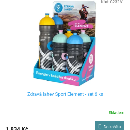
r
Kód:
C23261
ý
o
p
d
i
u
s
k
p
t
r
ů
o
d
u
k
t
ů
Zdravá lahev Sport Element - set 6 ks
Skladem
Do košíku
1 834 Kč