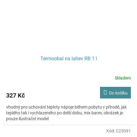
Termoobal na lahev RB 1 l
Skladem
Do košíku
327 Kč
vhodný pro uchování teploty nápoje během pobytu v přírodě, jak
teplého tak i vychlazeného po delší dobu, mix barev, obrázek je
pouze ilustrační model
Kód:
C23091