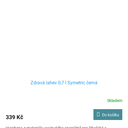
Zdravá lahev 0,7 l Symetric černá
Skladem
Do košíku
339 Kč
Vyrobena z materiálu vyvinutého speciálně pro lékařské a