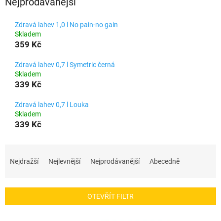
Nejprodávanější
Zdravá lahev 1,0 l No pain-no gain
Skladem
359 Kč
Zdravá lahev 0,7 l Symetric černá
Skladem
339 Kč
Zdravá lahev 0,7 l Louka
Skladem
339 Kč
Ř
a
Nejdražší
Nejlevnější
Nejprodávanější
Abecedně
z
e
n
OTEVŘÍT FILTR
í
p
V