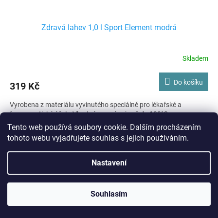
Zdravá lahev 1,0 l Sport Element modrá
Skladem
Do košíku
319 Kč
Vyrobena z materiálu vyvinutého speciálně pro lékařské a
farmaceutické účely, Vhodná pro nápoje až do 100°C
Tento web používá soubory cookie. Dalším procházením
Kód:
C100304
tohoto webu vyjadřujete souhlas s jejich používáním.
Nastavení
Souhlasím