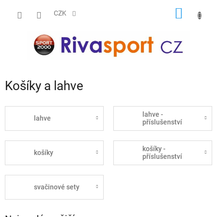
Přejít
NÁKUP
na
CZK
obsah
KOŠÍK
Košíky a lahve
lahve -
lahve
příslušenství
košíky -
košíky
příslušenství
svačinové sety