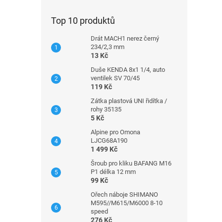
Top 10 produktů
Drát MACH1 nerez černý
234/2,3 mm
13 Kč
Duše KENDA 8x1 1/4, auto
ventilek SV 70/45
119 Kč
Zátka plastová UNI řidítka /
rohy 35135
5 Kč
Alpine pro Omona
LJCG68A190
1 499 Kč
Šroub pro kliku BAFANG M16
P1 délka 12 mm
99 Kč
Ořech náboje SHIMANO
M595//M615/M6000 8-10
speed
276 Kč