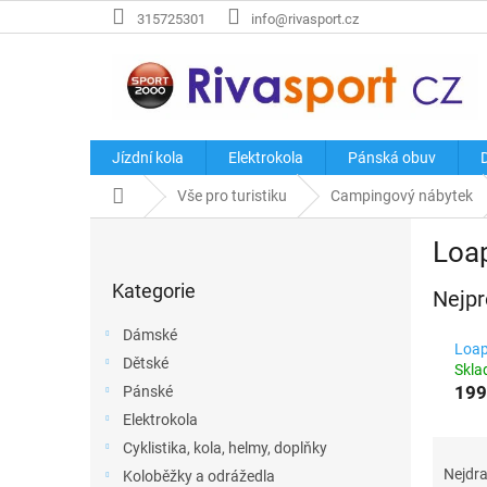
Přejít
315725301
info@rivasport.cz
na
obsah
Jízdní kola
Elektrokola
Pánská obuv
Domů
Vše pro turistiku
Campingový nábytek
P
Loa
o
Přeskočit
s
Kategorie
kategorie
Nejpr
t
r
Dámské
a
Loap
Dětské
n
Skl
199
Pánské
n
í
Elektrokola
p
Ř
Cyklistika, kola, helmy, doplňky
a
a
Nejdra
Koloběžky a odrážedla