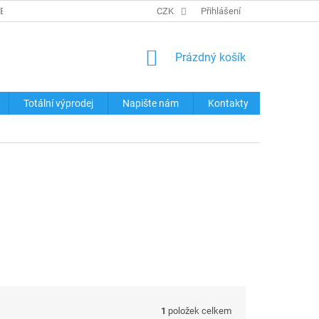
REKLAMACE ZBOŽÍ
KONTAKTY
CZK
TABULKY VELIKOSTÍ
Přihlášení
OCHRA
NÁKUPNÍ
Prázdný košík
KOŠÍK
Totální výprodej
Napište nám
Kontakty
1
položek celkem