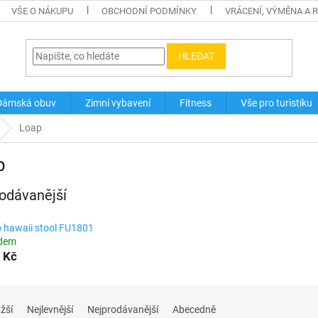
VŠE O NÁKUPU
OBCHODNÍ PODMÍNKY
VRÁCENÍ, VÝMĚNA A 
HLEDAT
Dámská obuv
Zimní vybavení
Fitness
Vše pro turistiku
Loap
p
odávanější
 hawaii stool FU1801
adem
 Kč
žší
Nejlevnější
Nejprodávanější
Abecedně