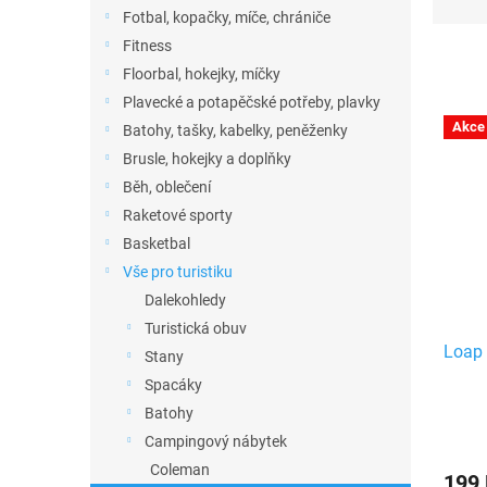
n
z
Fotbal, kopačky, míče, chrániče
e
e
Fitness
l
n
Floorbal, hokejky, míčky
í
p
Plavecké a potapěčské potřeby, plavky
V
r
Akce
Batohy, tašky, kabelky, peněženky
ý
o
Brusle, hokejky a doplňky
p
d
i
Běh, oblečení
u
s
Raketové sporty
k
p
Basketbal
t
r
ů
Vše pro turistiku
o
Dalekohledy
d
u
Turistická obuv
Loap 
k
Stany
t
Spacáky
ů
Batohy
Campingový nábytek
Coleman
199