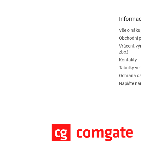
a
t
Informac
í
Vše o náku
Obchodní 
Vrácení, v
zboží
Kontakty
Tabulky vel
Ochrana os
Napište n