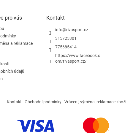
e pro vás
Kontakt
pu
info
@
rivasport.cz
podmínky
315725301
ýměna a reklamace
775685414
https://www.facebook.c
om/rivasport.cz/
ikostí
obních údajů
ám
Kontakt
Obchodní podmínky
Vrácení, výměna, reklamace zboží