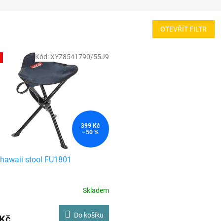
OTEVŘÍT FILTR
Kód:
XYZ8541790/55J9
399 Kč
–50 %
hawaii stool FU1801
Skladem
Do košíku
 Kč