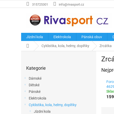
Přejít
315725301
info@rivasport.cz
na
obsah
Jízdní kola
Elektrokola
Pánská obuv
Domů
Cyklistika, kola, helmy, doplňky
Zrcátka
P
Zrc
o
Přeskočit
s
Kategorie
kategorie
Nejpr
t
r
Dámské
a
Forc
Dětské
n
462
Skl
Pánské
n
159
í
Elektrokola
p
Cyklistika, kola, helmy, doplňky
a
Ř
Jízdní kola