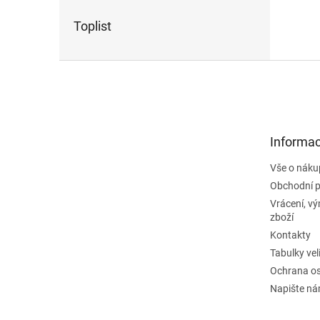
Toplist
Z
á
p
a
t
Informac
í
Vše o náku
Obchodní 
Vrácení, v
zboží
Kontakty
Tabulky vel
Ochrana os
Napište n