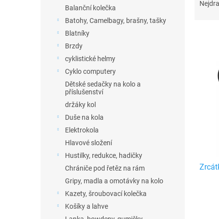
n
a
Nejdra
Balanční kolečka
e
z
Batohy, Camelbagy, brašny, tašky
l
e
n
Blatníky
í
Brzdy
p
cyklistické helmy
V
r
ý
Cyklo computery
o
p
Dětské sedačky na kolo a
d
i
příslušenství
u
s
držáky kol
k
p
Duše na kola
t
r
ů
Elektrokola
o
Hlavové složení
d
Hustilky, redukce, hadičky
u
Zrcát
k
Chrániče pod řetěz na rám
t
Gripy, madla a omotávky na kolo
ů
Kazety, šroubovací kolečka
Košíky a lahve