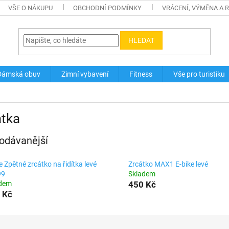
VŠE O NÁKUPU
OBCHODNÍ PODMÍNKY
VRÁCENÍ, VÝMĚNA A 
HLEDAT
Dámská obuv
Zimní vybavení
Fitness
Vše pro turistiku
átka
odávanější
e Zpětné zrcátko na řidítka levé
Zrcátko MAX1 E-bike levé
99
Skladem
adem
450 Kč
 Kč