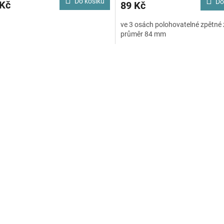
Do košíku
Do
 Kč
89 Kč
ve 3 osách polohovatelné zpětné 
průměr 84 mm
O
v
l
á
d
a
c
í
p
r
v
k
y
v
ý
p
i
s