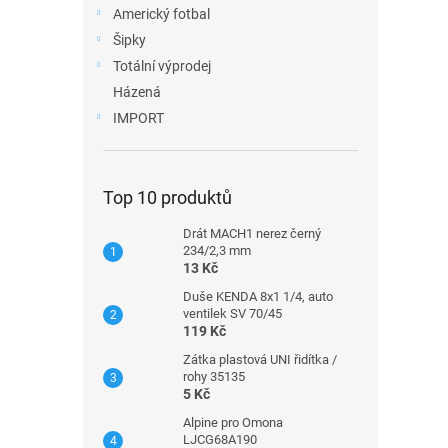
Americký fotbal
Šipky
Totální výprodej
Házená
IMPORT
Top 10 produktů
Drát MACH1 nerez černý
234/2,3 mm
13 Kč
Duše KENDA 8x1 1/4, auto
ventilek SV 70/45
119 Kč
Zátka plastová UNI řidítka /
rohy 35135
5 Kč
Alpine pro Omona
LJCG68A190