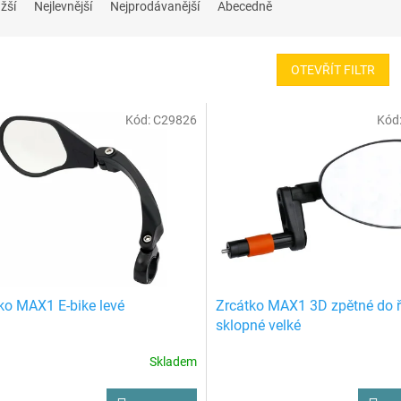
žší
Nejlevnější
Nejprodávanější
Abecedně
OTEVŘÍT FILTR
Kód:
C29826
Kód
ko MAX1 E-bike levé
Zrcátko MAX1 3D zpětné do ř
sklopné velké
Skladem