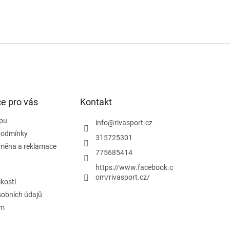
e pro vás
Kontakt
pu
info
@
rivasport.cz
podmínky
315725301
ýměna a reklamace
775685414
https://www.facebook.c
om/rivasport.cz/
ikostí
obních údajů
ám