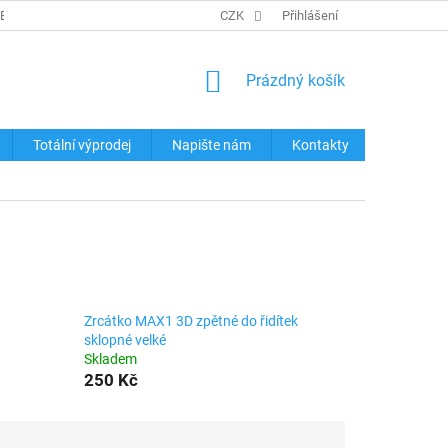
REKLAMACE ZBOŽÍ
KONTAKTY
CZK
TABULKY VELIKOSTÍ
Přihlášení
OCHRA
NÁKUPNÍ
Prázdný košík
KOŠÍK
Totální výprodej
Napište nám
Kontakty
Zrcátko MAX1 3D zpětné do řidítek
sklopné velké
Skladem
250 Kč