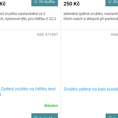
Do košíku
Do
 Kč
250 Kč
ní zrcátko nastavitelné ve 3
skleněné zpětné zrcátko, nastavit
h, nylonové tělo, pro řidítka O 22,2
třech osách a sklopné při parková
Kód:
971097
Kód
 Zpětné zrcátko na řidítka levé
Zrcátko zpětné na kolo kulat
9
Skladem