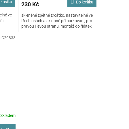
 košíku
Do košíku
230 Kč
elné ve
skleněné zpětné zrcátko, nastavitelné ve
ní
třech osách a sklopné při parkování, pro
pravou i levou stranu, montáž do řidítek
:
C29833
é
Skladem