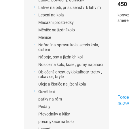
Lanka, bowdeny, gumičky
450
Láhve na pití, příslušenství k láhvím
konvex
Lepení na kola
směrec
Masážní prostředky
Měniče na jízdní kolo
Měniče
Nařadí na opravu kola, servis kola,
čistění
Náboje, osy u jízdních kol
Nosiče na kolo, koše , gumy napínací
Oblečení, dresy, cyklokalhoty, tretry ,
rukavice, brýle
Oleje a čističe na jízdní kola
Osvětlení
Force
patky na rám
4629
Pedály
Převodníky a kliky
přesmykače na kolo