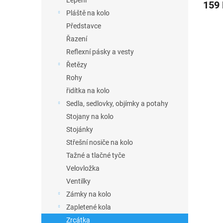
Lepení
159
Pláště na kolo
Představce
Řazení
Reflexní pásky a vesty
Řetězy
Rohy
řidítka na kolo
Sedla, sedlovky, objímky a potahy
Stojany na kolo
Stojánky
Střešní nosiče na kolo
Tažné a tlačné tyče
Velovložka
Ventilky
Zámky na kolo
Zapletené kola
Zrcátka