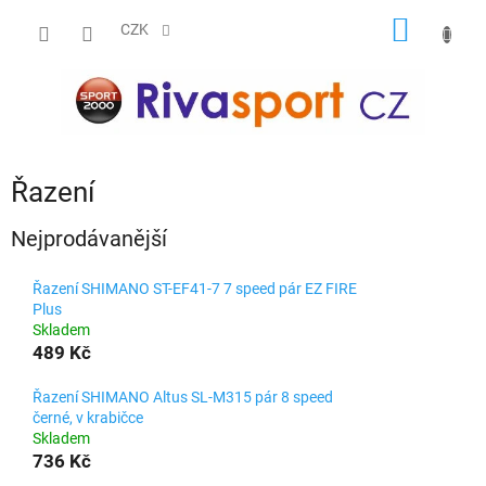
Přejít
NÁKUP
na
CZK
obsah
KOŠÍK
Řazení
Nejprodávanější
Řazení SHIMANO ST-EF41-7 7 speed pár EZ FIRE
Plus
Skladem
489 Kč
Řazení SHIMANO Altus SL-M315 pár 8 speed
černé, v krabičce
Skladem
736 Kč