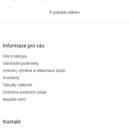
7
položek celkem
O
v
l
Z
á
á
d
p
a
a
Informace pro vás
c
t
í
Vše o nákupu
í
p
Obchodní podmínky
r
v
Vrácení, výměna a reklamace zboží
k
Kontakty
y
Tabulky velikostí
v
ý
Ochrana osobních údajů
p
Napište nám
i
s
u
Kontakt