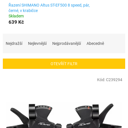
Řazení SHIMANO Altus ST-EF500 8 speed, pár,
černé, v krabičce
Skladem
639 Kč
Ř
a
Nejdražší
Nejlevnější
Nejprodávanější
Abecedně
z
e
n
OTEVŘÍT FILTR
í
p
V
r
Kód:
C239294
ý
o
p
d
i
u
s
k
p
t
r
ů
o
d