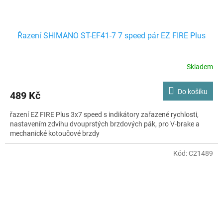
Řazení SHIMANO ST-EF41-7 7 speed pár EZ FIRE Plus
Skladem
Do košíku
489 Kč
řazení EZ FIRE Plus 3x7 speed s indikátory zařazené rychlosti,
nastavením zdvihu dvouprstých brzdových pák, pro V-brake a
mechanické kotoučové brzdy
Kód:
C21489