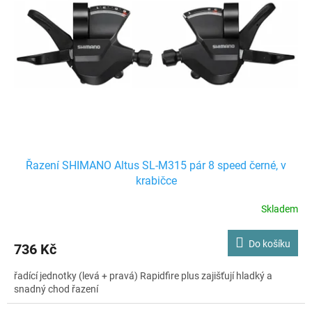
Řazení SHIMANO Altus SL-M315 pár 8 speed černé, v
krabičce
Skladem
Do košíku
736 Kč
řadící jednotky (levá + pravá) Rapidfire plus zajišťují hladký a
snadný chod řazení