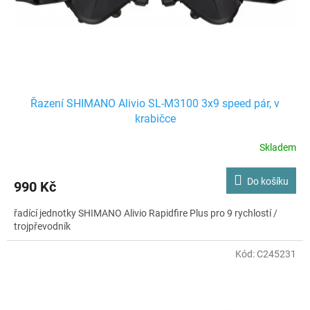
u
k
t
ů
Řazení SHIMANO Alivio SL-M3100 3x9 speed pár, v
krabičce
Skladem
Do košíku
990 Kč
řadící jednotky SHIMANO Alivio Rapidfire Plus pro 9 rychlostí /
trojpřevodník
Kód:
C245231