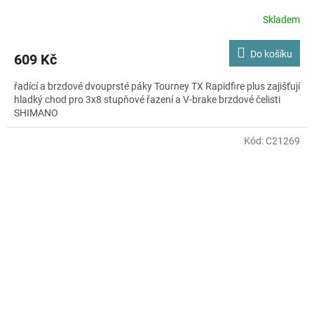
Skladem
Do košíku
609 Kč
řadící a brzdové dvouprsté páky Tourney TX Rapidfire plus zajišťují
hladký chod pro 3x8 stupňové řazení a V-brake brzdové čelisti
SHIMANO
Kód:
C21269