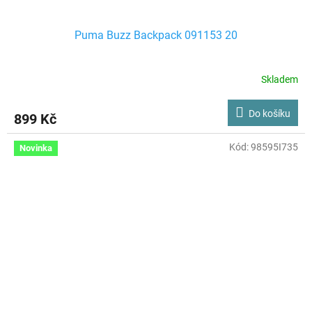
Puma Buzz Backpack 091153 20
Skladem
Do košíku
899 Kč
Kód:
98595I735
Novinka