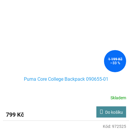
1 199 Kč
–33 %
Puma Core College Backpack 090655-01
Skladem
Do košíku
799 Kč
Kód:
972525