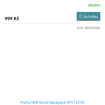
Skladem
Do košíku
999 Kč
Kód:
98595I469
Puma HER Small Backpack 091714 03