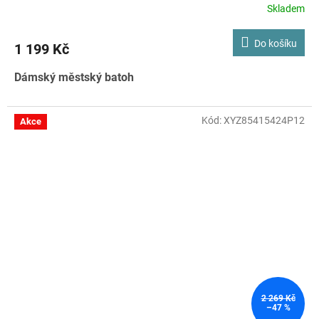
Skladem
Do košíku
1 199 Kč
Dámský městský batoh
Kód:
XYZ85415424P12
Akce
2 269 Kč
–47 %