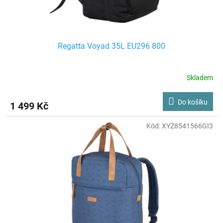
t
ů
Regatta Voyad 35L EU296 800
Skladem
Do košíku
1 499 Kč
Kód:
XYZ8541566GI3