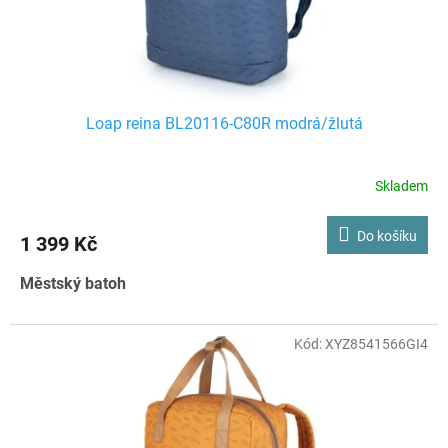
Loap reina BL20116-C80R modrá/žlutá
Skladem
Do košíku
1 399 Kč
Městský batoh
Kód:
XYZ8541566GI4