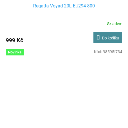
Regatta Voyad 20L EU294 800
Skladem
Do košíku
999 Kč
Kód:
98595I734
Novinka