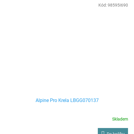
Kód:
98595I690
Alpine Pro Krela LBGG070137
Skladem
Do košíku