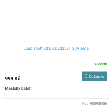
Loap spott 20 L BD23232-T23V šedá
Skladem
Do košíku
999 Kč
Městský batoh
Kód:
98595I456