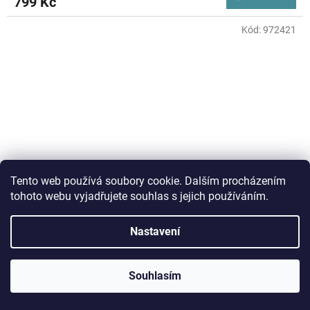
799 Kč
Kód:
972421
Tento web používá soubory cookie. Dalším procházením
tohoto webu vyjadřujete souhlas s jejich používáním.
Nastavení
adidas CL TIRO G BP II Ke3776
Souhlasím
Skladem