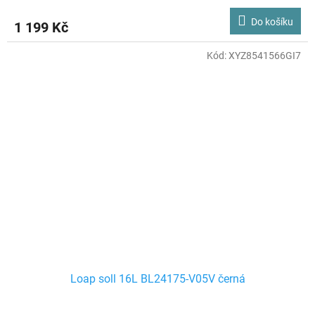
Do košíku
1 199 Kč
Kód:
XYZ8541566GI7
Loap soll 16L BL24175-V05V černá