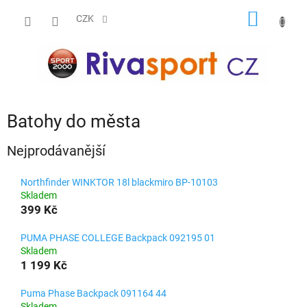
Přejít
NÁKUP
na
CZK
obsah
KOŠÍK
Batohy do města
Nejprodávanější
Northfinder WINKTOR 18l blackmiro BP-10103
Skladem
399 Kč
PUMA PHASE COLLEGE Backpack 092195 01
Skladem
1 199 Kč
Puma Phase Backpack 091164 44
Skladem