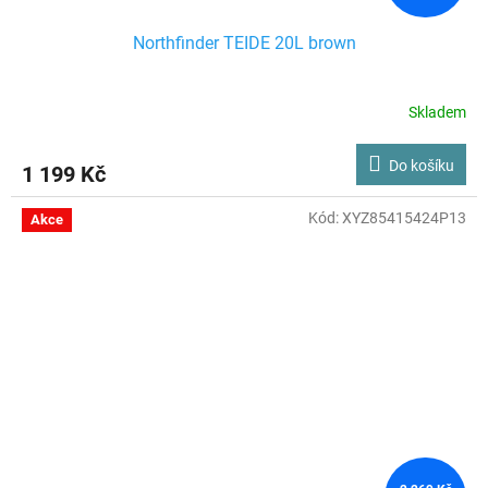
Northfinder TEIDE 20L brown
Skladem
Do košíku
1 199 Kč
Kód:
XYZ85415424P13
Akce