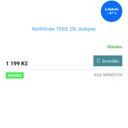
2 269 Kč
–47 %
Northfinder TEIDE 20L darkgrey
Skladem
Do košíku
1 199 Kč
Kód:
98595I729
Novinka