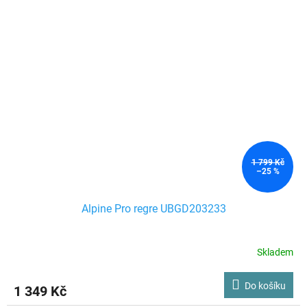
1 799 Kč
–25 %
Alpine Pro regre UBGD203233
Skladem
Do košíku
1 349 Kč