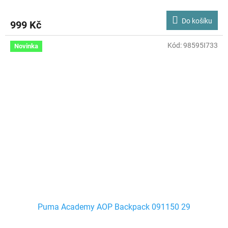
Do košíku
999 Kč
Kód:
98595I733
Novinka
Puma Academy AOP Backpack 091150 29