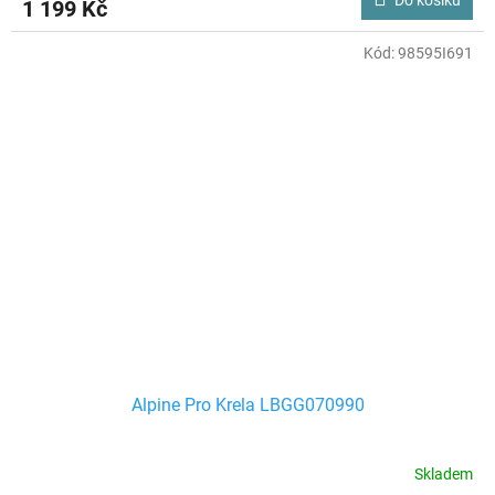
1 199 Kč
Kód:
98595I691
Alpine Pro Krela LBGG070990
Skladem