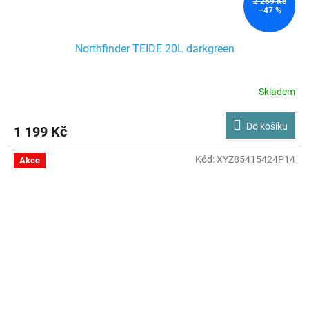
2 269 Kč
–47 %
Northfinder TEIDE 20L darkgreen
Skladem
Do košíku
1 199 Kč
Kód:
XYZ85415424P14
Akce