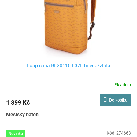
Loap reina BL20116-L37L hnědá/žlutá
Skladem
Do košíku
1 399 Kč
Městský batoh
Kód:
274663
Novinka