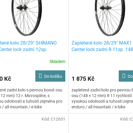
tené kolo 28/29" SHIMANO
Zapletené kolo 28/29" MAX1
Center lock zadní 12sp.
Center lock zadní 8-11sp. 14
spline 148/12 boost černé
boost černé
Skladem
Do košíku
Do
0 Kč
1 875 Kč
ené zadní kolo s pevnou boost osu
zapletené zadní kolo pro pevnou 
 12 mm) 12 r. Microspline, s
osu (148 × 12 mm) 8-11 rychlostí
u odolností a tuhostí zejména pro
vysokou odolností a tuhostí zejm
 / all mountain / e-bike
enduro / all mountain / e-bike
Kód:
C12631
Kód:
C