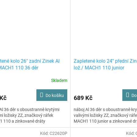
tené kolo 26" zadní Zinek Al
Zapletené kolo 24" přední Zin
MACH1 110 36 děr
lož./ MACH1 110 junior
Skladem
Do košíku
Do
 Kč
689 Kč
Al 36 děr s oboustranně krytými
náboj Al 36 děr s oboustranně kr
mi ložisky ZZ, značkový ráfek
valivými ložisky ZZ, značkový ráf
 110 a zinkované dráty
MACH1 110 junior a zinkované dr
Kód:
C22620P
Kód: