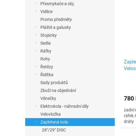
Přesmykače a obj.
Vidlice
Promo předměty
Pláště a galusky
Stojánky
Sedla
Ráfky
Rohy
Zaple
Řetězy
Velos
Řidítka
Sady produktů
Zboží na objednání
780
Věnečky
Elektrokola - náhradní díly
zadní 
Velovložka
ráfek 
dráty
Zapletená kola
28"/29" DISC