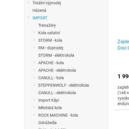
u
Totální výprodej
s
k
p
Házená
t
r
IMPORT
ů
o
Trenažéry
d
Kola ostatní
u
STORM - kola
Zaple
k
Disc 
RM - doprodej
t
Micro
ů
STORM - elektrokola
APACHE - kola
APACHE - elektrokola
1 99
CANULL - kola
STEPPENWOLF - elektrokola
zaplet
(148 ×
CANULL - elektrokola
vysoko
Import Kilpi
enduro
Městská kola
ROCK MACHINE - kola
Odrážedla