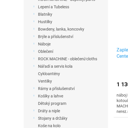
Lepení a Tubeless
Blatníky
Hustilky
Bowdeny, lanka, koncovky
Brýle a příslušenství
Náboje
Zaple
Oblečení
Cente
ROCK MACHINE - oblečení/cloths
černé
Nářadí a servis kola
Cykloantény
Ventilky
1 13
Rámy a příslušenství
náboj 
Košíky a lahve
kotouč
Dětský program
MACH1
Dráty a niple
nerez.
Stojany a držáky
Koše na kolo