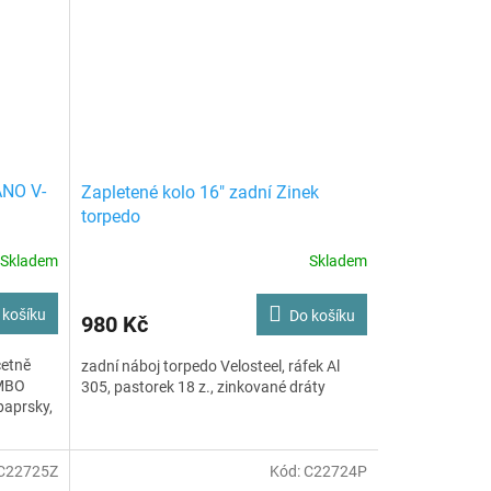
ANO V-
Zapletené kolo 16" zadní Zinek
torpedo
Skladem
Skladem
 košíku
Do košíku
980 Kč
četně
zadní náboj torpedo Velosteel, ráfek Al
OMBO
305, pastorek 18 z., zinkované dráty
paprsky,
C22725Z
Kód:
C22724P