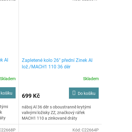
k Al
Zapletené kolo 26" přední Zinek Al
lož./MACH1 110 36 děr
Skladem
Skladem
 košíku
Do košíku
699 Kč
ytými
náboj Al 36 děr s oboustranně krytými
ek
valivými ložisky ZZ, značkový ráfek
áty
MACH1 110 a zinkované dráty
C22668P
Kód:
C22664P