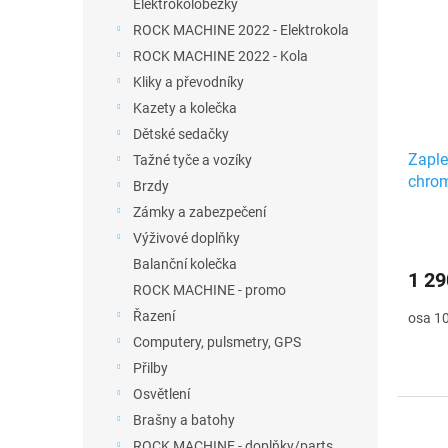
Elektrokoloběžky
ROCK MACHINE 2022 - Elektrokola
ROCK MACHINE 2022 - Kola
Kliky a převodníky
Kazety a kolečka
Dětské sedačky
Zaple
Tažné tyče a vozíky
chro
Brzdy
Zámky a zabezpečení
Výživové doplňky
Balanční kolečka
1 29
ROCK MACHINE - promo
Řazení
osa 1
Computery, pulsmetry, GPS
Přilby
Osvětlení
Brašny a batohy
ROCK MACHINE - doplňky/parts