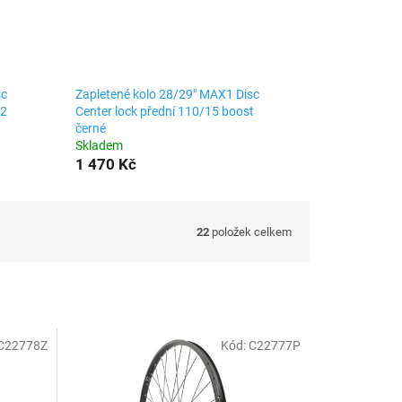
sc
Zapletené kolo 28/29" MAX1 Disc
12
Center lock přední 110/15 boost
černé
Skladem
1 470 Kč
22
položek celkem
C22778Z
Kód:
C22777P