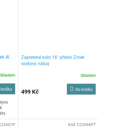
ek Al
Zapletené kolo 16" přední Zinek
ocelový náboj
Skladem
Skladem
 košíku
Do košíku
499 Kč
ytými
ek
áty
C22607P
Kód:
C22666PT