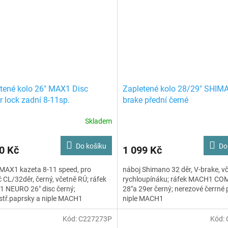
tené kolo 26" MAX1 Disc
Zapletené kolo 28/29" SHIM
r lock zadní 8-11sp.
brake přední černé
/stříbrné
Skladem
Do košíku
Do
0 Kč
1 099 Kč
MAX1 kazeta 8-11 speed, pro
náboj Shimano 32 děr, V-brake, v
 CL/32děr, černý, včetně RÚ; ráfek
rychloupínáku; ráfek MACH1 C
 NEURO 26" disc černý;
28"a 29er černý; nerezové čerrné 
stř.paprsky a niple MACH1
niple MACH1
Kód:
C227273P
Kód: