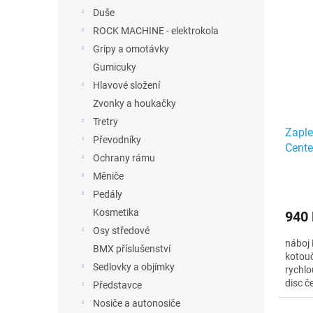
Duše
ROCK MACHINE - elektrokola
Gripy a omotávky
Gumicuky
Hlavové složení
Zvonky a houkačky
Tretry
Zaple
Převodníky
Cente
Ochrany rámu
Měniče
Pedály
Kosmetika
940
Osy středové
náboj
BMX příslušenství
kotouč
Sedlovky a objímky
rychl
disc č
Představce
niple
Nosiče a autonosiče