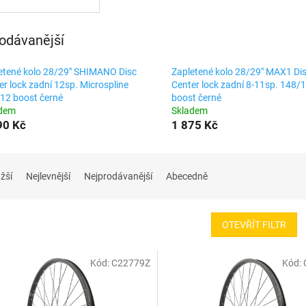
odávanější
etené kolo 28/29" SHIMANO Disc
Zapletené kolo 28/29" MAX1 Di
er lock zadní 12sp. Microspline
Center lock zadní 8-11sp. 148/
12 boost černé
boost černé
adem
Skladem
90 Kč
1 875 Kč
žší
Nejlevnější
Nejprodávanější
Abecedně
OTEVŘÍT FILTR
Kód:
C22779Z
Kód: