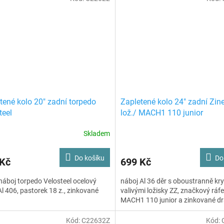
tené kolo 20" zadní torpedo
Zapletené kolo 24" zadní Zine
teel
lož./ MACH1 110 junior
Skladem
Do košíku
Do
 Kč
699 Kč
náboj torpedo Velosteel ocelový
náboj Al 36 děr s oboustranně kr
Al 406, pastorek 18 z., zinkované
valivými ložisky ZZ, značkový ráf
MACH1 110 junior a zinkované dr
Kód:
C22632Z
Kód: