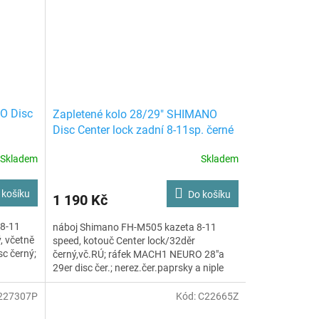
O Disc
Zapletené kolo 28/29" SHIMANO
Disc Center lock zadní 8-11sp. černé
Skladem
Skladem
 košíku
Do košíku
1 190 Kč
 8-11
náboj Shimano FH-M505 kazeta 8-11
, včetně
speed, kotouč Center lock/32děr
c černý;
černý,vč.RÚ; ráfek MACH1 NEURO 28"a
29er disc čer.; nerez.čer.paprsky a niple
MACH1
227307P
Kód:
C22665Z