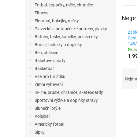
n
Fotbal, kopačky, míče, chrániče
e
Fitness
l
Nejpr
Floorbal, hokejky, míčky
Plavecké a potapěčské potřeby, plavky
Zapl
Batohy, tašky, kabelky, peněženky
Cent
148/
Brusle, hokejky a doplňky
Skl
Běh, oblečení
1 9
Raketové sporty
Basketbal
Ř
Vše pro turistiku
a
Nejdra
z
Zimní vybavení
e
In-line, brusle, chrániče, skateboardy
n
Sportovní výživa a doplňky stravy
í
Sluneční brýle
p
V
Volejbal
r
ý
Americký fotbal
o
p
d
Šipky
i