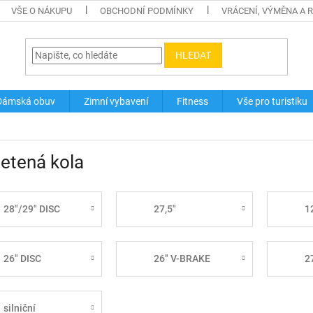
VŠE O NÁKUPU
OBCHODNÍ PODMÍNKY
VRÁCENÍ, VÝMĚNA A 
HLEDAT
Dámská obuv
Zimní vybavení
Fitness
Vše pro turistiku
etená kola
28"/29" DISC
27,5"
1
26" DISC
26" V-BRAKE
2
silniční