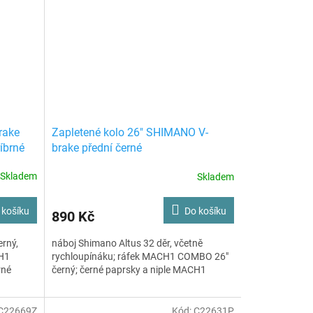
rake
Zapletené kolo 26" SHIMANO V-
říbrné
brake přední černé
Skladem
Skladem
 košíku
Do košíku
890 Kč
erný,
náboj Shimano Altus 32 děr, včetně
CH1
rychloupínáku; ráfek MACH1 COMBO 26"
rné
černý; černé paprsky a niple MACH1
C22669Z
Kód:
C22631P