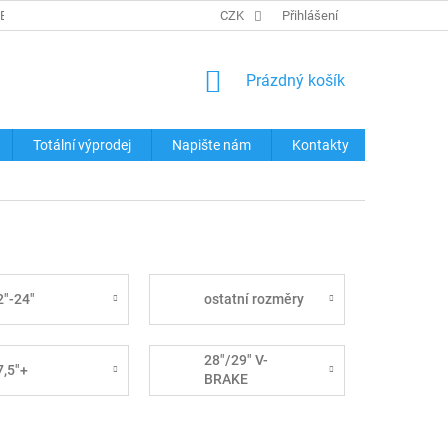
REKLAMACE ZBOŽÍ
KONTAKTY
CZK
TABULKY VELIKOSTÍ
Přihlášení
OCHRA
NÁKUPNÍ
Prázdný košík
KOŠÍK
Totální výprodej
Napište nám
Kontakty
2"-24"
ostatní rozměry
28"/29" V-
7,5"+
BRAKE