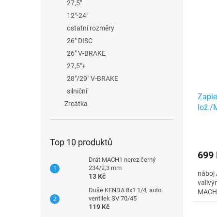
27,5"
12"-24"
ostatní rozměry
26" DISC
26" V-BRAKE
27,5"+
28"/29" V-BRAKE
silniční
Zaple
Zrcátka
lož./
Top 10 produktů
699
Drát MACH1 nerez černý
234/2,3 mm
náboj 
13 Kč
valivý
Duše KENDA 8x1 1/4, auto
MACH1
ventilek SV 70/45
119 Kč