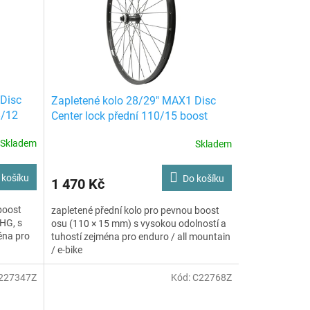
 Disc
Zapletené kolo 28/29" MAX1 Disc
8/12
Center lock přední 110/15 boost
černé
Skladem
Skladem
 košíku
Do košíku
1 470 Kč
boost
zapletené přední kolo pro pevnou boost
 HG, s
osu (110 × 15 mm) s vysokou odolností a
éna pro
tuhostí zejména pro enduro / all mountain
/ e-bike
227347Z
Kód:
C22768Z