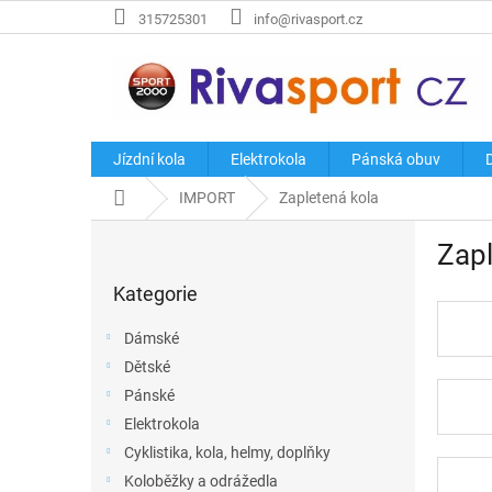
Přejít
315725301
info@rivasport.cz
na
obsah
Jízdní kola
Elektrokola
Pánská obuv
Domů
IMPORT
Zapletená kola
P
Zapl
o
Přeskočit
s
Kategorie
kategorie
t
r
Dámské
a
Dětské
n
Pánské
n
í
Elektrokola
p
Cyklistika, kola, helmy, doplňky
a
Koloběžky a odrážedla