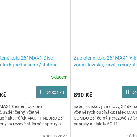
tené kolo 26" MAX1 Disc
Zapletené kolo 26" MAX1 V-b
r lock přední černé/stříbrné
zadní, ložiska, závit, černé/st
Skladem
Do košíku
Do
 Kč
890 Kč
 MAX1 Center Lock pro
náboj ložiskový závitový, 32 děr č
/32děr černý, včetně
včetně rychloupínáku; ráfek MA
oupínáku; ráfek MACH1 NEURO 26"
COMBO 26" černý; nerezové stříb
erný; nerezové stříbrné paprsky a
paprsky a niple MACH1
 MACH1
Kód:
C22622
Kód: