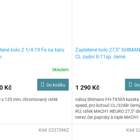
tené kolo 2 1/4-19 Fe na káru
Zapletené kolo 27,5" SHIMAN
m
CL zadní 8-11sp. černé
Skladem
Do košíku
Do
0 Kč
1 290 Kč
0 x 135 mm, chromovaný ráfek
náboj Shimano FH-TX505 kazeta
speed, pro kotouč CL/32děr černý
RÚ; ráfek MACH1 NEURO 27,5" dis
nerez.čer.paprsky a niple MACH1
Kód:
C227296Z
Kód:
C