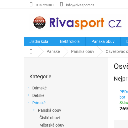
Přejít
315725301
info@rivasport.cz
na
obsah
Jízdní kola
Elektrokola
Pánská obuv
Domů
Pánské
Pánská obuv
Osvěžovač o
P
Osv
o
Přeskočit
s
Kategorie
kategorie
Nejpr
t
r
Dámské
a
PEDA
Dětské
n
bot
Skl
Pánské
n
269
í
Pánská obuv
p
Čistič obuvi
a
Ř
Městská obuv