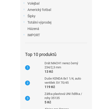
Volejbal
Americký fotbal
Šipky
Totální výprodej
Házená
IMPORT
Top 10 produktů
Drát MACH1 nerez černý
234/2,3 mm
13 Kč
Duše KENDA 8x1 1/4, auto
ventilek SV 70/45
119 Kč
Zátka plastová UNI řidítka /
rohy 35135
5 Kč