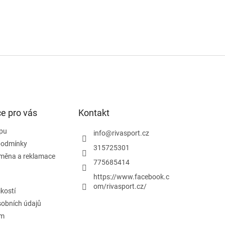
e pro vás
Kontakt
pu
info
@
rivasport.cz
podmínky
315725301
ýměna a reklamace
775685414
https://www.facebook.c
om/rivasport.cz/
ikostí
obních údajů
ám