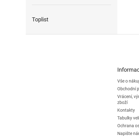
Toplist
Z
á
p
a
t
Informac
í
Vše o náku
Obchodní 
Vrácení, v
zboží
Kontakty
Tabulky vel
Ochrana os
Napište n