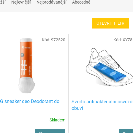
žší
Nejlevnější
Nejprodávanější
Abecedně
OTEVŘÍT FILTR
Kód:
972520
Kód:
XYZ8
 sneaker deo Deodorant do
Svorto antibakteriální osvěž
obuvi
Skladem