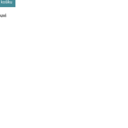
 košíku
uvi