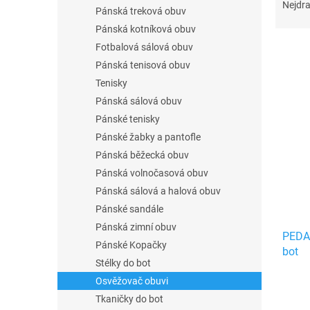
n
a
Nejdra
Pánská treková obuv
e
z
Pánská kotníková obuv
l
e
n
Fotbalová sálová obuv
í
Pánská tenisová obuv
p
Tenisky
V
r
ý
Pánská sálová obuv
o
p
Pánské tenisky
d
i
Pánské žabky a pantofle
u
s
k
Pánská běžecká obuv
p
t
Pánská volnočasová obuv
r
ů
o
Pánská sálová a halová obuv
d
Pánské sandále
u
Pánská zimní obuv
PEDAG
k
Pánské Kopačky
bot
t
Stélky do bot
ů
Osvěžovač obuvi
Tkaničky do bot