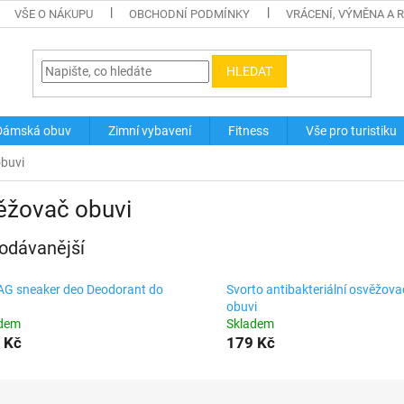
VŠE O NÁKUPU
OBCHODNÍ PODMÍNKY
VRÁCENÍ, VÝMĚNA A 
HLEDAT
Dámská obuv
Zimní vybavení
Fitness
Vše pro turistiku
buvi
ěžovač obuvi
odávanější
G sneaker deo Deodorant do
Svorto antibakteriální osvěžova
obuvi
adem
Skladem
 Kč
179 Kč