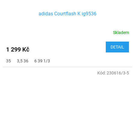
adidas Courtflash K ig9536
Skladem
DETAIL
1 299 Kč
35
3,5 36
6 39 1/3
Kód:
230616/3-5