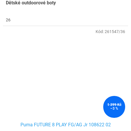
Dětské outdoorové boty
26
Kód:
261547/36
1 399 Kč
–3 %
Puma FUTURE 8 PLAY FG/AG Jr 108622 02