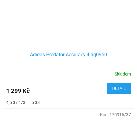
Adidas Predator Accuracy.4 hq0950
Skladem
DETAIL
1 299 Kč
4,5 37 1/3
5 38
Kód:
170916/37