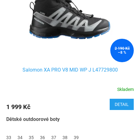
2 190 Kč
–8 %
Salomon XA PRO V8 MID WP J L47729800
Skladem
DETAIL
1 999 Kč
Dětské outdoorové boty
33
34
35
36
37
38
39