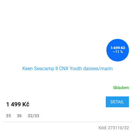
1 699 Kč
–11 %
Keen Seacamp II CNX Youth daisies/marin
Skladem
DETAIL
1 499 Kč
35
36
32/33
Kód:
273110/32