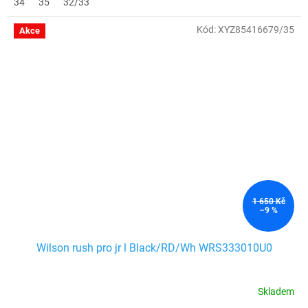
34
35
32/33
Kód:
XYZ85416679/35
Akce
1 650 Kč
–9 %
Wilson rush pro jr l Black/RD/Wh WRS333010U0
Skladem