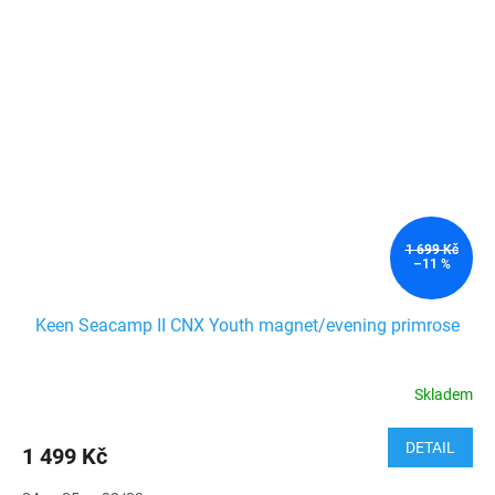
1 699 Kč
–11 %
Keen Seacamp II CNX Youth magnet/evening primrose
Skladem
DETAIL
1 499 Kč