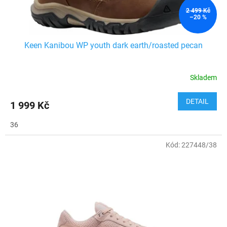
t
ů
2 499 Kč
–20 %
Keen Kanibou WP youth dark earth/roasted pecan
Skladem
DETAIL
1 999 Kč
36
Kód:
227448/38