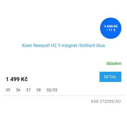
1 690 Kč
–11 %
Keen Newport H2 Y-magnet /brilliant blue
Skladem
DETAIL
1 499 Kč
35
36
37
38
32/33
Kód:
272285/32/