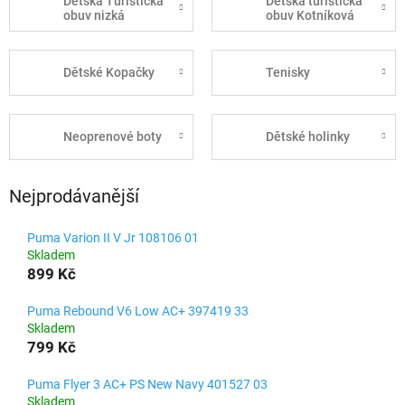
Dětská Turistická
Dětská turistická
obuv nizká
obuv Kotníková
Dětské Kopačky
Tenisky
Neoprenové boty
Dětské holinky
Nejprodávanější
Puma Varion II V Jr 108106 01
Skladem
899 Kč
Puma Rebound V6 Low AC+ 397419 33
Skladem
799 Kč
Puma Flyer 3 AC+ PS New Navy 401527 03
Skladem