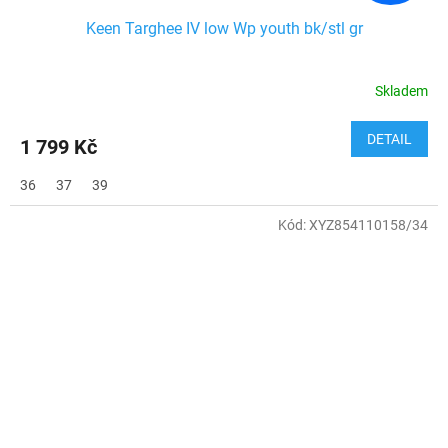
Keen Targhee IV low Wp youth bk/stl gr
Skladem
DETAIL
1 799 Kč
36
37
39
Kód:
XYZ854110158/34