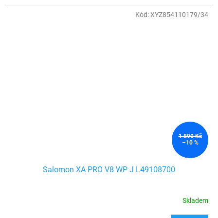
Kód:
XYZ854110179/34
1 890 Kč
–10 %
Salomon XA PRO V8 WP J L49108700
Skladem