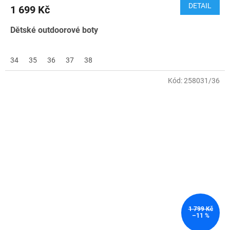
DETAIL
1 699 Kč
Dětské outdoorové boty
34
35
36
37
38
Kód:
258031/36
1 799 Kč
–11 %