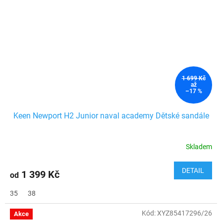
1 699 Kč
až
–17 %
Keen Newport H2 Junior naval academy Dětské sandále
Skladem
DETAIL
1 399 Kč
od
35
38
Kód:
XYZ85417296/26
Akce