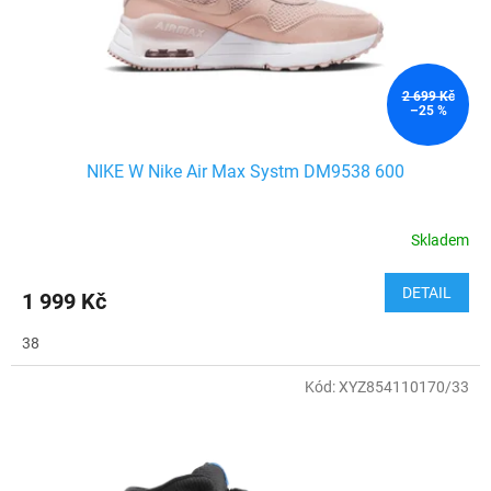
2 699 Kč
–25 %
NIKE W Nike Air Max Systm DM9538 600
Skladem
DETAIL
1 999 Kč
38
Kód:
XYZ854110170/33