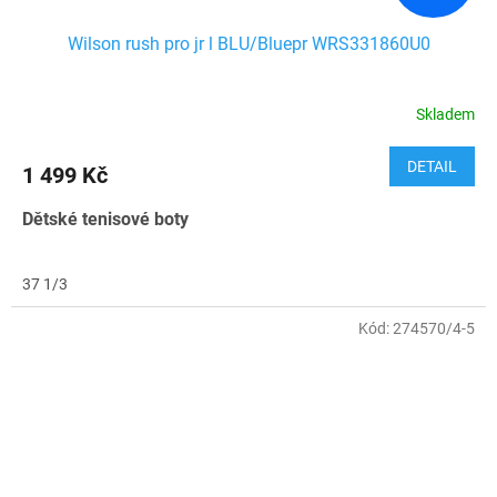
Wilson rush pro jr l BLU/Bluepr WRS331860U0
Skladem
DETAIL
1 499 Kč
Dětské tenisové boty
37 1/3
Kód:
274570/4-5