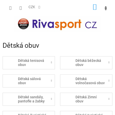
Přejít
NÁKUP
na
CZK
obsah
KOŠÍK
Dětská obuv
Dětská tenisová
Dětská běžecká
obuv
obuv
Dětská sálová
Dětská
obuv
volnočasová obuv
Dětské sandály,
Dětská Zimní
pantofle a žabky
obuv