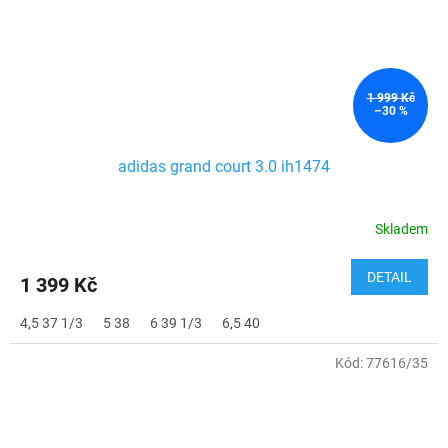
1 999 Kč
–30 %
adidas grand court 3.0 ih1474
Skladem
DETAIL
1 399 Kč
4,5 37 1/3
5 38
6 39 1/3
6,5 40
Kód:
77616/35