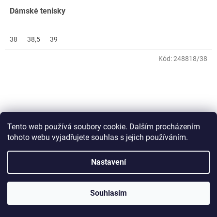
Dámské tenisky
38
38,5
39
Kód:
248818/38
Tento web používá soubory cookie. Dalším procházením
tohoto webu vyjadřujete souhlas s jejich používáním.
Nastavení
1 399 Kč
–7 %
Souhlasím
Puma Caven 2.0 Block Jr 394461 08