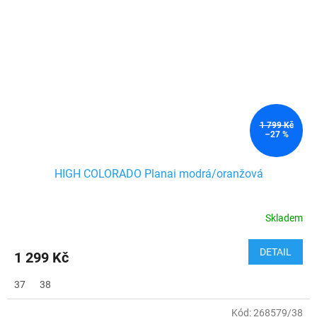
1 799 Kč
–27 %
HIGH COLORADO Planai modrá/oranžová
Skladem
DETAIL
1 299 Kč
37
38
Kód:
268579/38