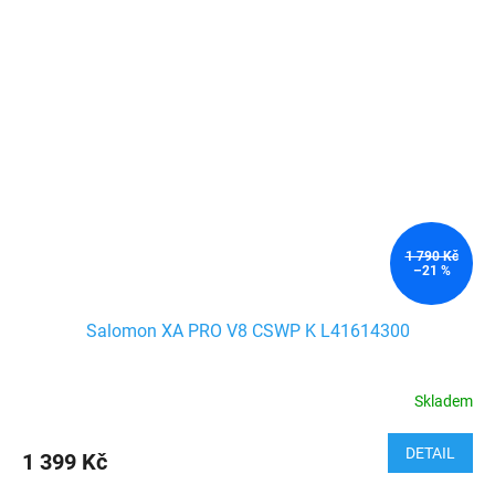
1 790 Kč
–21 %
Salomon XA PRO V8 CSWP K L41614300
Skladem
DETAIL
1 399 Kč