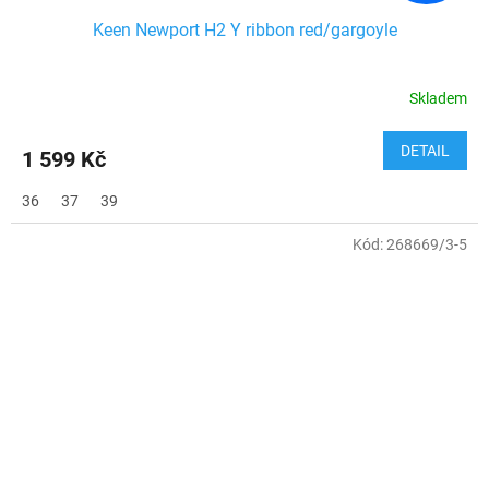
Keen Newport H2 Y ribbon red/gargoyle
Skladem
DETAIL
1 599 Kč
36
37
39
Kód:
268669/3-5