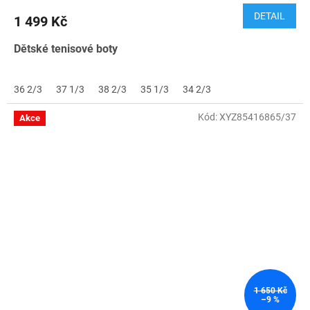
DETAIL
1 499 Kč
Dětské tenisové boty
36 2/3
37 1/3
38 2/3
35 1/3
34 2/3
Kód:
XYZ85416865/37
Akce
1 650 Kč
–9 %