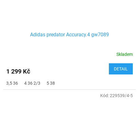
Adidas predator Accuracy.4 gw7089
Skladem
DETAIL
1 299 Kč
3,5 36
4 36 2/3
5 38
Kód:
229539/4-5