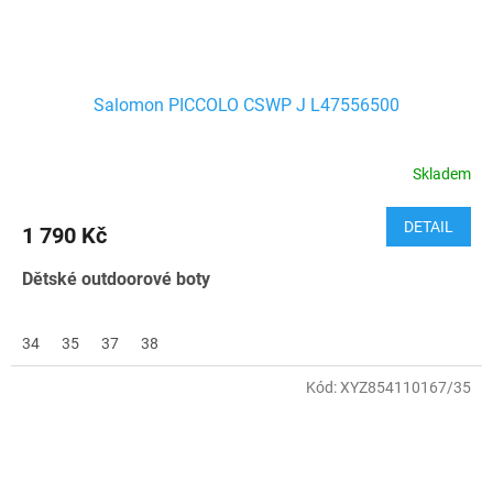
Salomon PICCOLO CSWP J L47556500
Skladem
DETAIL
1 790 Kč
Dětské outdoorové boty
34
35
37
38
Kód:
XYZ854110167/35