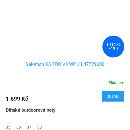
1 890 Kč
–10 %
Salomon XA PRO V8 WP J L47729600
Skladem
DETAIL
1 699 Kč
Dětské outdoorové boty
35
36
37
38