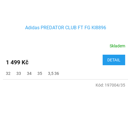
Adidas PREDATOR CLUB FT FG KI8896
Skladem
DETAIL
1 499 Kč
32
33
34
35
3,5 36
Kód:
197004/35