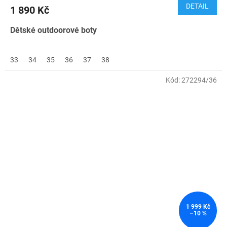
DETAIL
1 890 Kč
Dětské outdoorové boty
33
34
35
36
37
38
Kód:
272294/36
1 999 Kč
–10 %