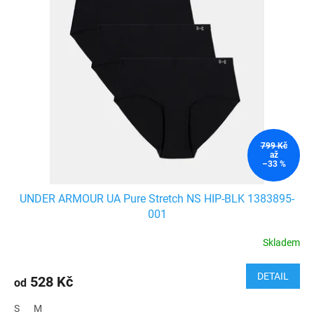
799 Kč
až
–33 %
UNDER ARMOUR UA Pure Stretch NS HIP-BLK 1383895-
001
Skladem
DETAIL
528 Kč
od
S
M