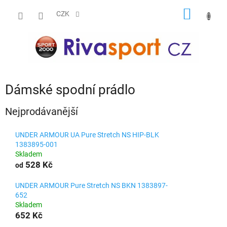
Přejít
NÁKUP
na
CZK
obsah
KOŠÍK
Dámské spodní prádlo
Nejprodávanější
UNDER ARMOUR UA Pure Stretch NS HIP-BLK
1383895-001
Skladem
528 Kč
od
UNDER ARMOUR Pure Stretch NS BKN 1383897-
652
Skladem
652 Kč