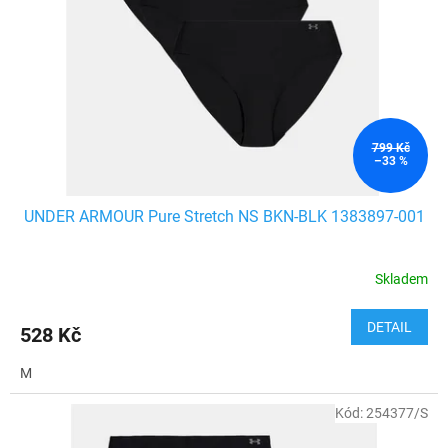
799 Kč
–33 %
UNDER ARMOUR Pure Stretch NS BKN-BLK 1383897-001
Skladem
DETAIL
528 Kč
M
Kód:
254377/S