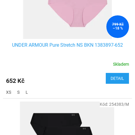
u
k
t
ů
799 Kč
–18 %
UNDER ARMOUR Pure Stretch NS BKN 1383897-652
Skladem
DETAIL
652 Kč
XS
S
L
Kód:
254383/M