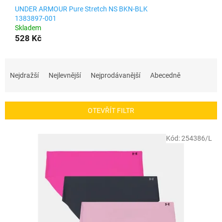
UNDER ARMOUR Pure Stretch NS BKN-BLK
1383897-001
Skladem
528 Kč
Ř
a
Nejdražší
Nejlevnější
Nejprodávanější
Abecedně
z
e
n
OTEVŘÍT FILTR
í
p
V
r
Kód:
254386/L
ý
o
p
d
i
u
s
k
p
t
r
ů
o
d