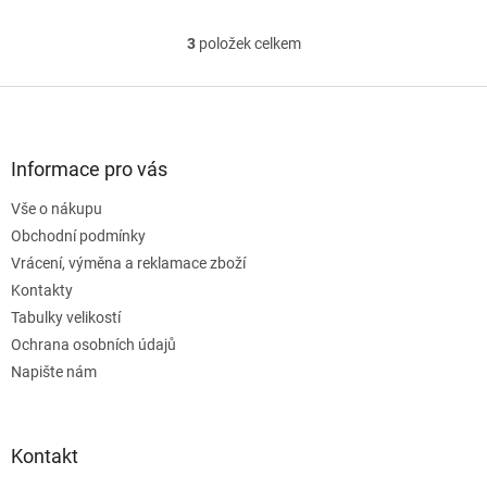
3
položek celkem
O
v
l
Z
á
á
d
p
a
a
Informace pro vás
c
t
í
Vše o nákupu
í
p
Obchodní podmínky
r
v
Vrácení, výměna a reklamace zboží
k
Kontakty
y
Tabulky velikostí
v
ý
Ochrana osobních údajů
p
Napište nám
i
s
u
Kontakt