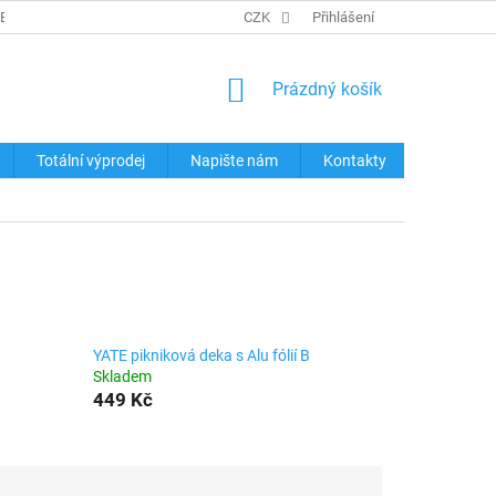
REKLAMACE ZBOŽÍ
KONTAKTY
CZK
TABULKY VELIKOSTÍ
Přihlášení
OCHRA
NÁKUPNÍ
Prázdný košík
KOŠÍK
Totální výprodej
Napište nám
Kontakty
YATE pikniková deka s Alu fólií B
Skladem
449 Kč