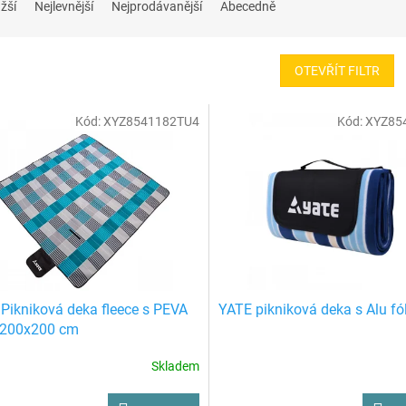
žší
Nejlevnější
Nejprodávanější
Abecedně
OTEVŘÍT FILTR
Kód:
XYZ8541182TU4
Kód:
XYZ85
Pikniková deka fleece s PEVA
YATE pikniková deka s Alu fól
 - 200x200 cm
Skladem