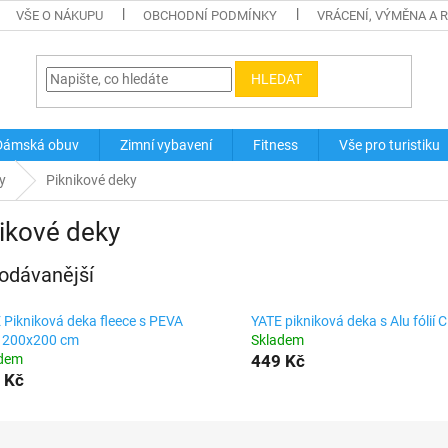
VŠE O NÁKUPU
OBCHODNÍ PODMÍNKY
VRÁCENÍ, VÝMĚNA A 
HLEDAT
Dámská obuv
Zimní vybavení
Fitness
Vše pro turistiku
y
Piknikové deky
ikové deky
odávanější
 Pikniková deka fleece s PEVA
YATE pikniková deka s Alu fólií C
í - 200x200 cm
Skladem
adem
449 Kč
 Kč