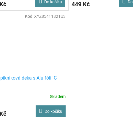
Do košíku
Do
 Kč
449 Kč
Kód:
XYZ8541182TU3
pikniková deka s Alu fólií C
Skladem
Do košíku
 Kč
O