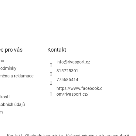
e pro vás
Kontakt
pu
info
@
rivasport.cz
podmínky
315725301
ýměna a reklamace
775685414
https://www.facebook.c
om/rivasport.cz/
ikostí
obních údajů
ám
Kontakt
Obchodní podmínky
Vrácení, výměna, reklamace zboží