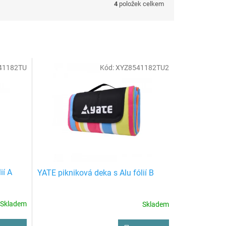
4
položek celkem
41182TU
Kód:
XYZ8541182TU2
ií A
YATE pikniková deka s Alu fólií B
Skladem
Skladem