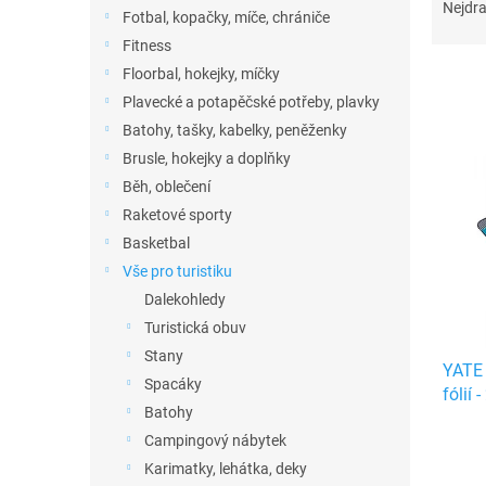
n
a
Nejdra
Fotbal, kopačky, míče, chrániče
e
z
Fitness
l
e
n
Floorbal, hokejky, míčky
í
Plavecké a potapěčské potřeby, plavky
p
Batohy, tašky, kabelky, peněženky
V
r
ý
Brusle, hokejky a doplňky
o
p
Běh, oblečení
d
i
Raketové sporty
u
s
k
Basketbal
p
t
Vše pro turistiku
r
ů
o
Dalekohledy
d
Turistická obuv
u
Stany
YATE 
k
Spacáky
fólií
t
Batohy
ů
Campingový nábytek
Karimatky, lehátka, deky