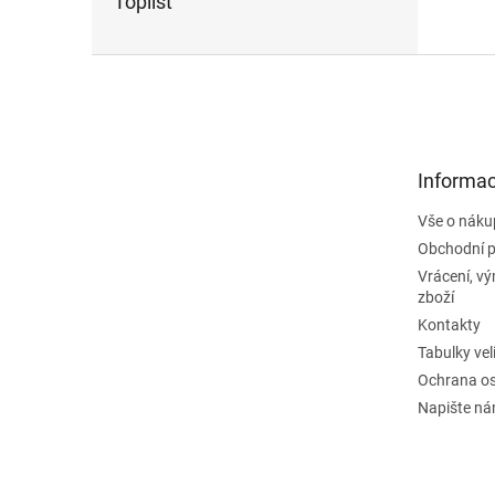
Toplist
Z
á
p
a
t
Informac
í
Vše o náku
Obchodní 
Vrácení, v
zboží
Kontakty
Tabulky vel
Ochrana os
Napište n