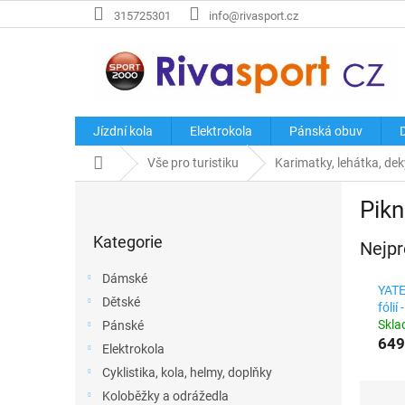
Přejít
315725301
info@rivasport.cz
na
obsah
Jízdní kola
Elektrokola
Pánská obuv
Domů
Vše pro turistiku
Karimatky, lehátka, dek
P
Pikn
o
Přeskočit
s
Kategorie
kategorie
Nejpr
t
r
Dámské
a
YATE
Dětské
n
fóli
Skl
Pánské
n
649
í
Elektrokola
p
Cyklistika, kola, helmy, doplňky
a
Ř
Koloběžky a odrážedla