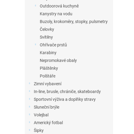
Outdoorová kuchyně
Kanystry na vodu
Buzoly, krokoměry, stopky, pulsmetry
Čelovky
Svítilny
Ohřívače prstů
Karabiny
Nepromokavé obaly
Pláštěnky
Polštáře
Zimní vybavení
In-line, brusle, chrániče, skateboardy
Sportovní výživa a doplňky stravy
Sluneční brýle
Volejbal
Americký fotbal
Šipky