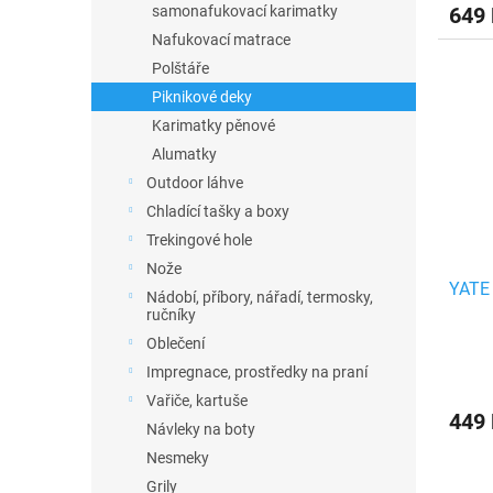
649
samonafukovací karimatky
Nafukovací matrace
Polštáře
Piknikové deky
Karimatky pěnové
Alumatky
Outdoor láhve
Chladící tašky a boxy
Trekingové hole
Nože
YATE 
Nádobí, příbory, nářadí, termosky,
ručníky
Oblečení
Impregnace, prostředky na praní
Vařiče, kartuše
449
Návleky na boty
Nesmeky
Grily