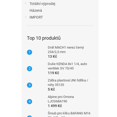
Totální výprodej
Házená
IMPORT
Top 10 produktů
Drát MACH1 nerez černý
234/2,3 mm
13 Kč
Duše KENDA 8x1 1/4, auto
ventilek SV 70/45
119 Kč
Zátka plastová UNI řidítka /
rohy 35135
5 Kč
Alpine pro Omona
LJCG68A190
1 499 Kč
Šroub pro kliku BAFANG M16