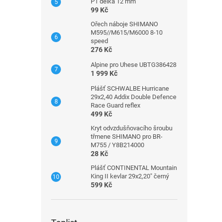
P1 délka 12 mm
99 Kč
Ořech náboje SHIMANO
M595//M615/M6000 8-10
speed
276 Kč
Alpine pro Uhese UBTG386428
1 999 Kč
Plášť SCHWALBE Hurricane
29x2,40 Addix Double Defence
Race Guard reflex
499 Kč
Kryt odvzdušňovacího šroubu
třmene SHIMANO pro BR-
M755 / Y8B214000
28 Kč
Plášť CONTINENTAL Mountain
King II kevlar 29x2,20" černý
599 Kč