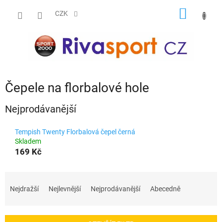
Přejít
NÁKUP
na
CZK
obsah
KOŠÍK
Čepele na florbalové hole
Nejprodávanější
Tempish Twenty Florbalová čepel černá
Skladem
169 Kč
Ř
a
Nejdražší
Nejlevnější
Nejprodávanější
Abecedně
z
e
n