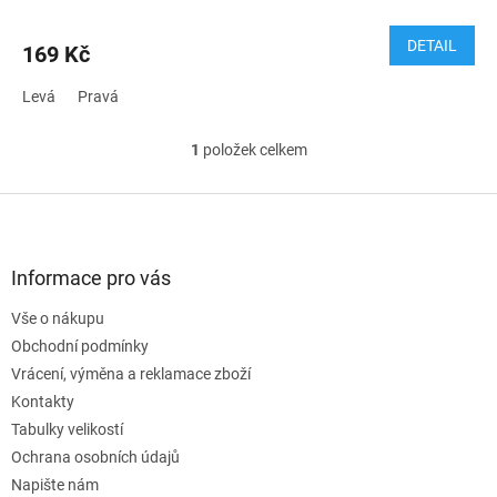
DETAIL
169 Kč
Levá
Pravá
1
položek celkem
O
v
l
Z
á
á
d
p
a
a
Informace pro vás
c
t
í
Vše o nákupu
í
p
Obchodní podmínky
r
v
Vrácení, výměna a reklamace zboží
k
Kontakty
y
Tabulky velikostí
v
ý
Ochrana osobních údajů
p
Napište nám
i