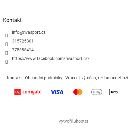
s
u
Kontakt
info
@
rivasport.cz
315725301
775685414
https://www.facebook.com/rivasport.cz/
Kontakt
Obchodní podmínky
Vrácení, výměna, reklamace zboží
Vytvořil Shoptet