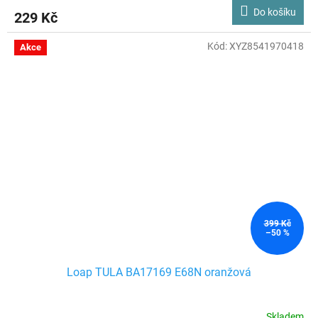
Do košíku
229 Kč
Kód:
XYZ8541970418
Akce
399 Kč
–50 %
Loap TULA BA17169 E68N oranžová
Skladem