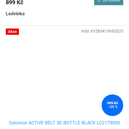
899 Kč
Ledvinka
Kód:
XYZ85415695ZU3
Akce
999 Kč
–20 %
Salomon ACTIVE BELT 3D BOTTLE BLACK LC2179000