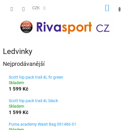
Přejít
NÁKUP
na
CZK
obsah
KOŠÍK
Ledvinky
Nejprodávanější
Scott hip pack trail 4L fir green
Skladem
1 599 Kč
Scott hip pack trail 4L black
Skladem
1 599 Kč
Puma academy Waist Bag 091486 01
Skladem