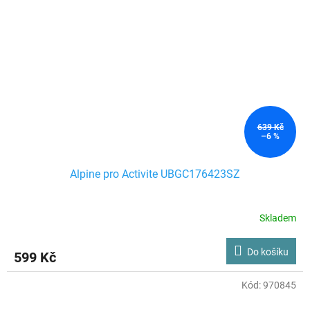
639 Kč
–6 %
Alpine pro Activite UBGC176423SZ
Skladem
Do košíku
599 Kč
Kód:
970845