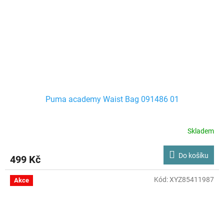
Puma academy Waist Bag 091486 01
Skladem
Do košíku
499 Kč
Kód:
XYZ85411987
Akce