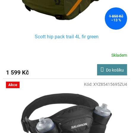
1 850 Kč
–13 %
Scott hip pack trail 4L fir green
Skladem
Do košíku
1 599 Kč
Kód:
XYZ85415695ZU4
Akce