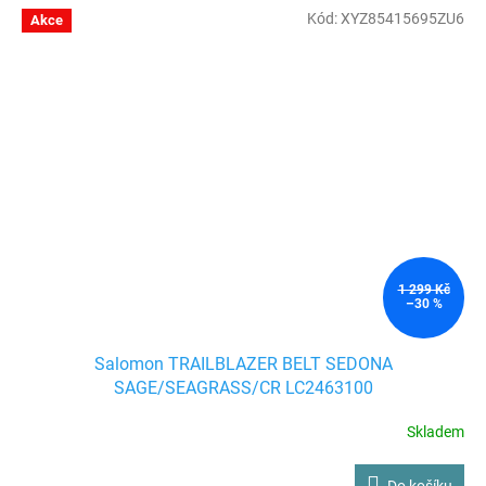
Kód:
XYZ85415695ZU6
Akce
1 299 Kč
–30 %
Salomon TRAILBLAZER BELT SEDONA
SAGE/SEAGRASS/CR LC2463100
Skladem
Do košíku