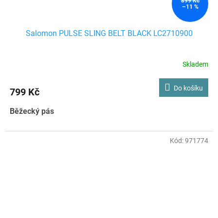
899 Kč
–11 %
Salomon PULSE SLING BELT BLACK LC2710900
Skladem
Do košíku
799 Kč
Běžecký pás
Kód:
971774