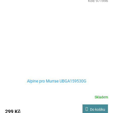
Kód:
971996
Alpine pro Murrae UBGA159530G
Skladem
Do košíku
299 Kč