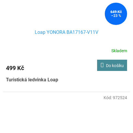
649 Kč
–23 %
Loap YONORA BA17167-V11V
Skladem
Do košíku
499 Kč
Turistická ledvinka Loap
Kód:
972524