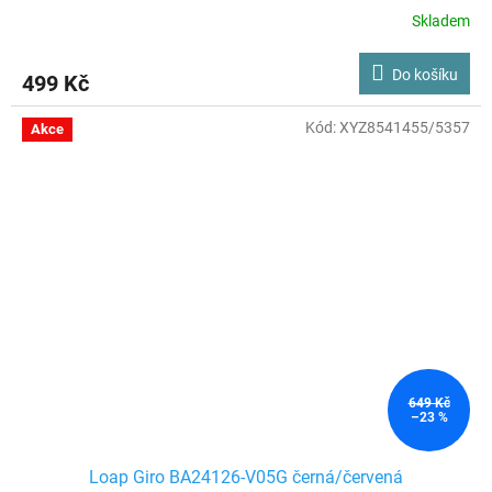
Skladem
Do košíku
499 Kč
Kód:
XYZ8541455/5357
Akce
649 Kč
–23 %
Loap Giro BA24126-V05G černá/červená