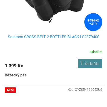
1 790 Kč
–21 %
Salomon CROSS BELT 2 BOTTLES BLACK LC2379400
Skladem
Do košíku
1 399 Kč
Běžecký pás
Kód:
XYZ85415695ZU5
Akce