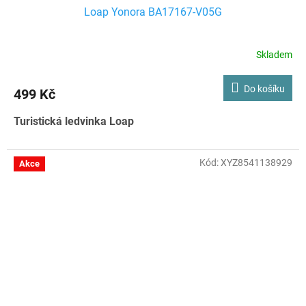
Loap Yonora BA17167-V05G
Skladem
Do košíku
499 Kč
Turistická ledvinka Loap
Kód:
XYZ8541138929
Akce