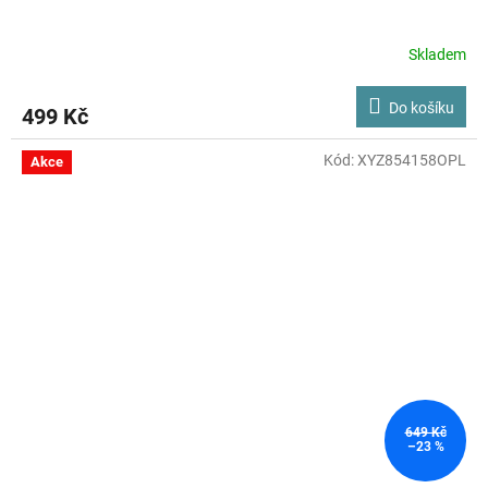
Skladem
Do košíku
499 Kč
Kód:
XYZ854158OPL
Akce
649 Kč
–23 %