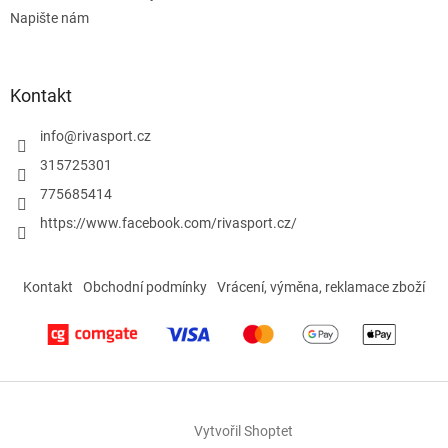
p
Napište nám
i
s
u
Kontakt
info
@
rivasport.cz
315725301
775685414
https://www.facebook.com/rivasport.cz/
Kontakt
Obchodní podmínky
Vrácení, výměna, reklamace zboží
Vytvořil Shoptet