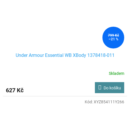
799 Kč
–21 %
Under Armour Essential WB XBody 1378418-011
Skladem
Do košíku
627 Kč
Kód:
XYZ854111Y266