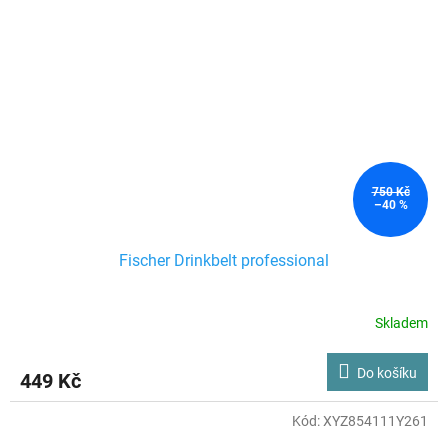
750 Kč
–40 %
Fischer Drinkbelt professional
Skladem
Do košíku
449 Kč
Kód:
XYZ854111Y261