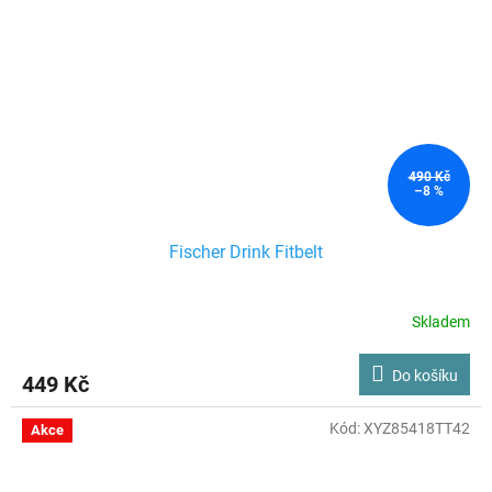
490 Kč
–8 %
Fischer Drink Fitbelt
Skladem
Do košíku
449 Kč
Kód:
XYZ85418TT42
Akce