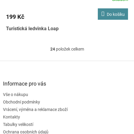
Průměrné
hodnocení
produktu
Do košíku
199 Kč
je
1,0
Turistická ledvinka Loap
z
5
hvězdiček.
24
položek celkem
O
v
l
Z
á
á
d
p
a
a
Informace pro vás
c
t
í
Vše o nákupu
í
p
Obchodní podmínky
r
v
Vrácení, výměna a reklamace zboží
k
Kontakty
y
Tabulky velikostí
v
ý
Ochrana osobních údajů