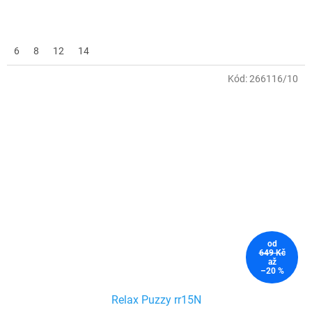
6
8
12
14
Kód:
266116/10
od
649 Kč
až
–20 %
Relax Puzzy rr15N