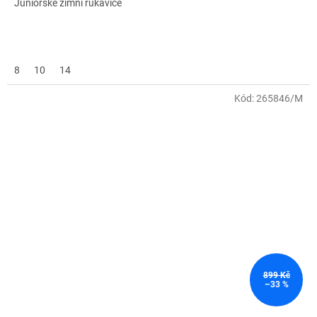
Juniorské zimní rukavice
8
10
14
Kód:
265846/M
899 Kč
–33 %