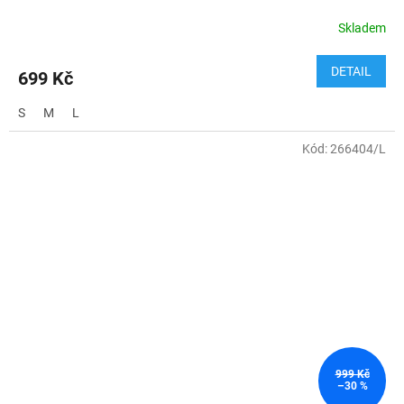
Skladem
DETAIL
699 Kč
S
M
L
Kód:
266404/L
999 Kč
–30 %