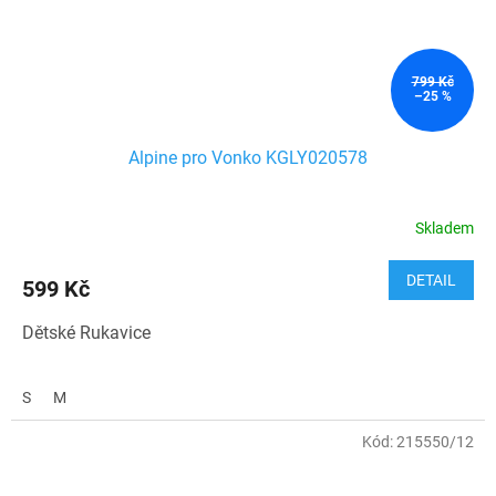
799 Kč
–25 %
Alpine pro Vonko KGLY020578
Skladem
DETAIL
599 Kč
Dětské Rukavice
S
M
Kód:
215550/12