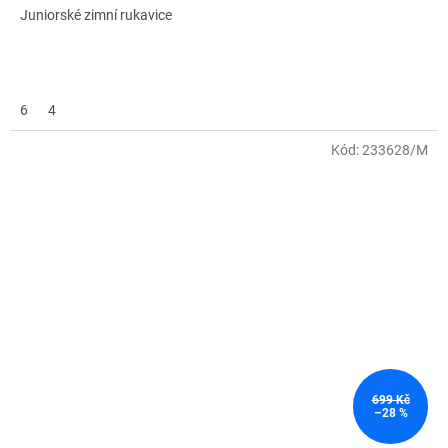
Juniorské zimní rukavice
6
4
Kód:
233628/M
699 Kč
–28 %