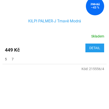
799 Kč
–43 %
KILPI PALMER-J Tmavě Modrá
Skladem
DETAIL
449 Kč
5
7
Kód:
215556/4