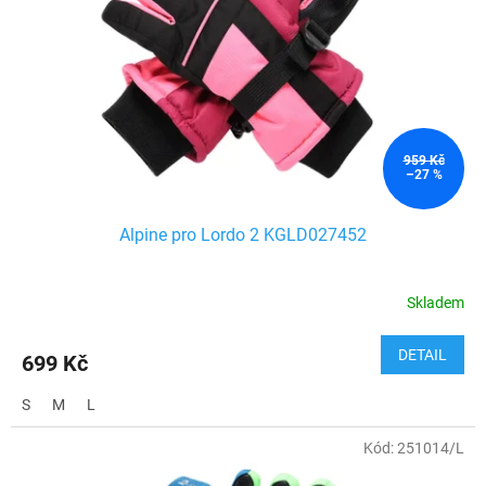
959 Kč
–27 %
Alpine pro Lordo 2 KGLD027452
Skladem
DETAIL
699 Kč
S
M
L
Kód:
251014/L