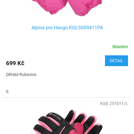
t
ů
Alpine pro Hango KGLS009411PA
Skladem
DETAIL
699 Kč
Dětské Rukavice
S
Kód:
251011/L