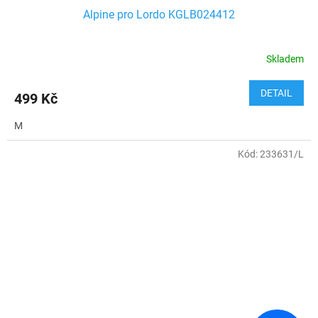
Alpine pro Lordo KGLB024412
Skladem
DETAIL
499 Kč
M
Kód:
233631/L