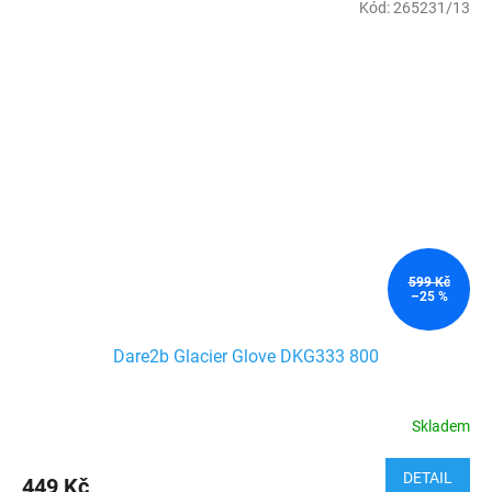
Kód:
265231/13
599 Kč
–25 %
Dare2b Glacier Glove DKG333 800
Skladem
DETAIL
449 Kč