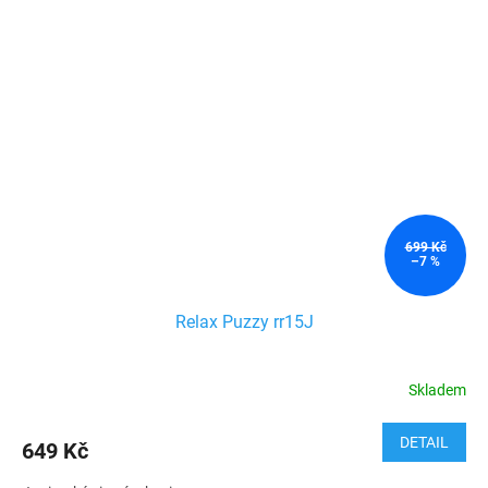
699 Kč
–7 %
Relax Puzzy rr15J
Skladem
DETAIL
649 Kč