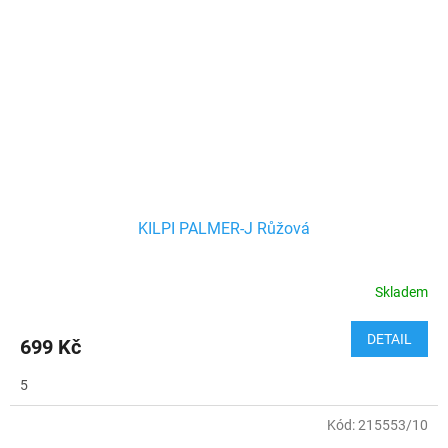
KILPI PALMER-J Růžová
Skladem
DETAIL
699 Kč
5
Kód:
215553/10