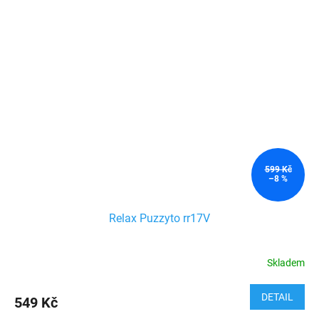
599 Kč
–8 %
Relax Puzzyto rr17V
Skladem
DETAIL
549 Kč