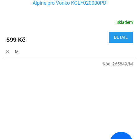
Alpine pro Vonko KGLF020000PD
Skladem
DETAIL
599 Kč
S
M
Kód:
265849/M