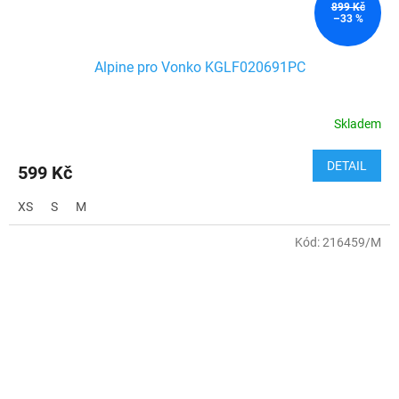
899 Kč
–33 %
Alpine pro Vonko KGLF020691PC
Skladem
DETAIL
599 Kč
XS
S
M
Kód:
216459/M