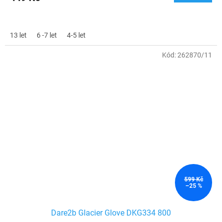
13 let
6 -7 let
4-5 let
Kód:
262870/11
599 Kč
–25 %
Dare2b Glacier Glove DKG334 800