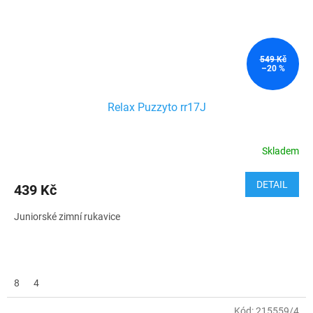
549 Kč
–20 %
Relax Puzzyto rr17J
Skladem
DETAIL
439 Kč
Juniorské zimní rukavice
8
4
Kód:
215559/4