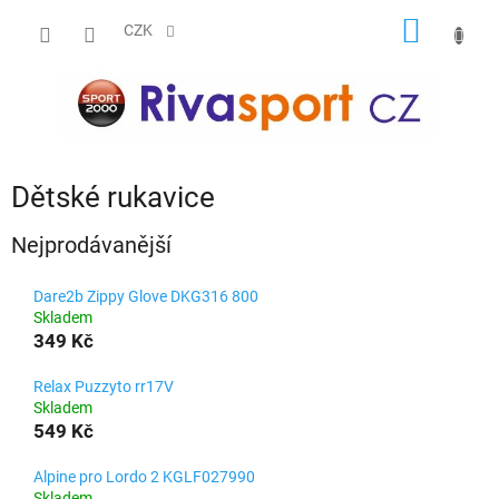
Přejít
NÁKUP
na
CZK
obsah
KOŠÍK
Dětské rukavice
Nejprodávanější
Dare2b Zippy Glove DKG316 800
Skladem
349 Kč
Relax Puzzyto rr17V
Skladem
549 Kč
Alpine pro Lordo 2 KGLF027990
Skladem