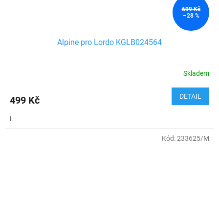
699 Kč
–28 %
Alpine pro Lordo KGLB024564
Skladem
DETAIL
499 Kč
L
Kód:
233625/M