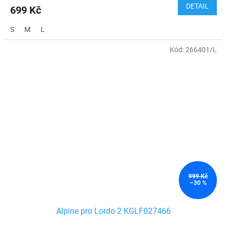
DETAIL
699 Kč
S
M
L
Kód:
266401/L
999 Kč
–30 %
Alpine pro Lordo 2 KGLF027466