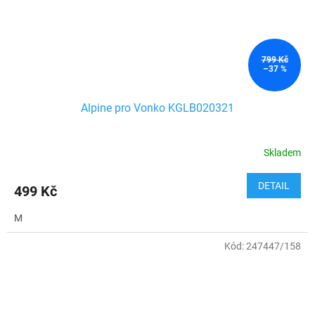
799 Kč
–37 %
Alpine pro Vonko KGLB020321
Skladem
DETAIL
499 Kč
M
Kód:
247447/158