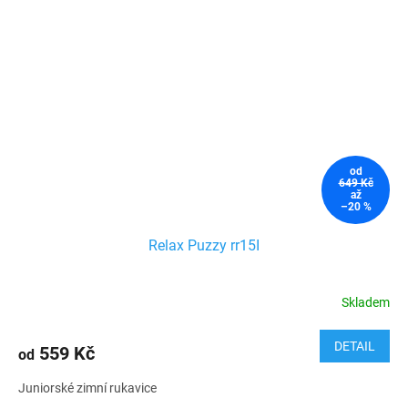
od
649 Kč
až
–20 %
Relax Puzzy rr15I
Skladem
DETAIL
559 Kč
od
Juniorské zimní rukavice