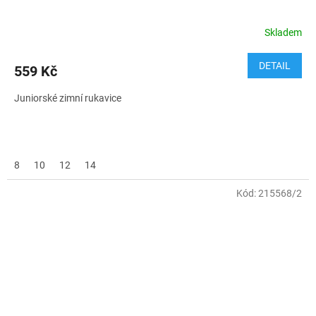
Skladem
DETAIL
559 Kč
Juniorské zimní rukavice
8
10
12
14
Kód:
215568/2