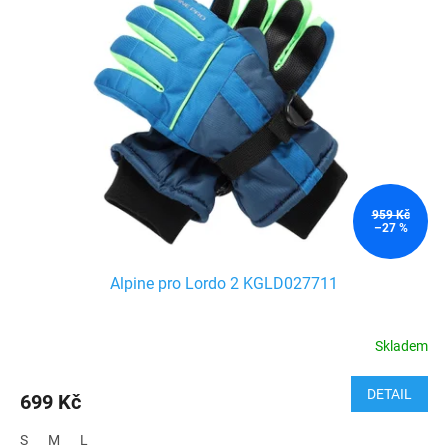
959 Kč
–27 %
Alpine pro Lordo 2 KGLD027711
Skladem
DETAIL
699 Kč
S
M
L