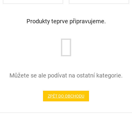
Produkty teprve připravujeme.
Můžete se ale podívat na ostatní kategorie.
ZPĚT DO OBCHODU
Z
á
p