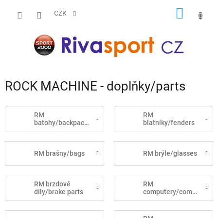
Přejít
NÁKUP
na
CZK
obsah
KOŠÍK
ROCK MACHINE - doplňky/parts
RM
RM
batohy/backpacks
blatníky/fenders
RM brašny/bags
RM brýle/glasses
RM brzdové
RM
díly/brake parts
computery/computers