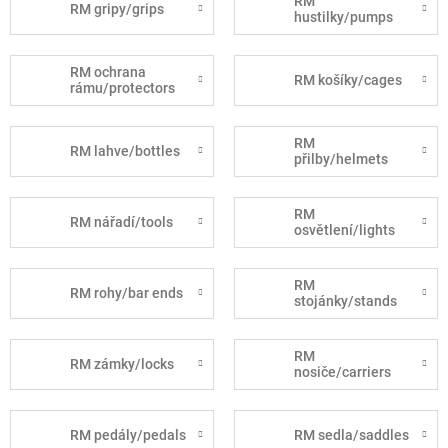
RM
RM gripy/grips
hustilky/pumps
RM ochrana
RM košíky/cages
rámu/protectors
RM
RM lahve/bottles
přilby/helmets
RM
RM nářadí/tools
osvětlení/lights
RM
RM rohy/bar ends
stojánky/stands
RM
RM zámky/locks
nosiče/carriers
RM pedály/pedals
RM sedla/saddles