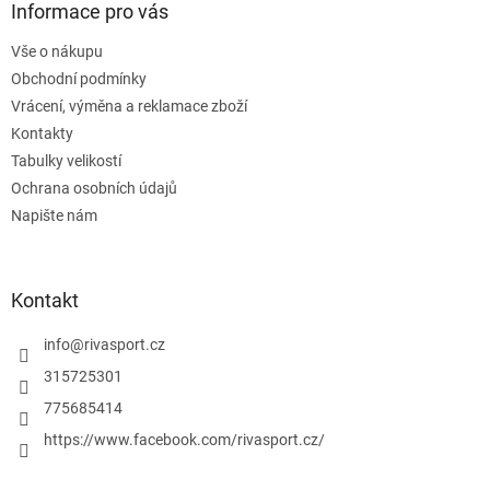
a
Informace pro vás
t
Vše o nákupu
í
Obchodní podmínky
Vrácení, výměna a reklamace zboží
Kontakty
Tabulky velikostí
Ochrana osobních údajů
Napište nám
Kontakt
info
@
rivasport.cz
315725301
775685414
https://www.facebook.com/rivasport.cz/