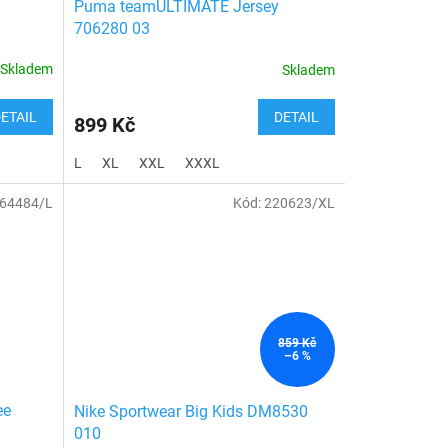
Puma teamULTIMATE Jersey
706280 03
Skladem
Skladem
ETAIL
DETAIL
899 Kč
L
XL
XXL
XXXL
64484/L
Kód:
220623/XL
859 Kč
–6 %
ee
Nike Sportwear Big Kids DM8530
010