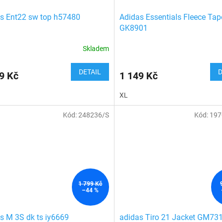
s Ent22 sw top h57480
Adidas Essentials Fleece Tap
GK8901
Skladem
DETAIL
D
9 Kč
1 149 Kč
XL
Kód:
248236/S
Kód:
197
1 799 Kč
–44 %
s M 3S dk ts iy6669
adidas Tiro 21 Jacket GM73