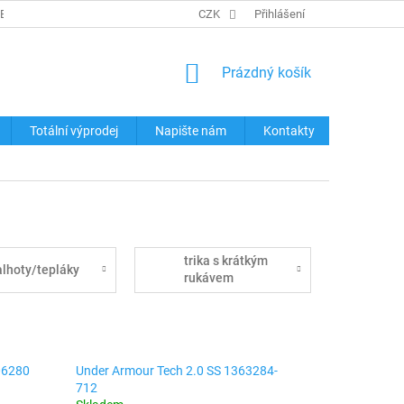
REKLAMACE ZBOŽÍ
KONTAKTY
CZK
TABULKY VELIKOSTÍ
Přihlášení
OCHRA
NÁKUPNÍ
Prázdný košík
KOŠÍK
Totální výprodej
Napište nám
Kontakty
trika s krátkým
alhoty/tepláky
rukávem
06280
Under Armour Tech 2.0 SS 1363284-
712