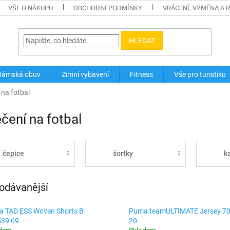
VŠE O NÁKUPU
OBCHODNÍ PODMÍNKY
VRÁCENÍ, VÝMĚNA A 
HLEDAT
Dámská obuv
Zimní vybavení
Fitness
Vše pro turistiku
 na fotbal
čení na fotbal
čepice
šortky
k
odávanější
 TAD ESS Woven Shorts B
Puma teamULTIMATE Jersey 7
39 69
20