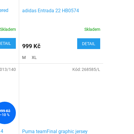
pro každodenní nošení. Středně
ered
adidas Entrada 22 HB0574
vysoký pas. Rovný střih, zúžené
nohavice. Elastický pas se stahovací
šňůrkou. Boční kapsy. Manžetové
Skladem
Skladem
lemy.
ETAIL
DETAIL
Materiál: froté, 53% bavlna / 36%
999 Kč
recyklovaný polyester / 11% viskóza.
M
XL
013/140
Kód:
268585/L
999 Kč
–10 %
14
Puma teamFinal graphic jersey