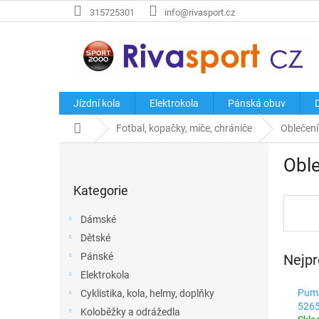
Přejít
315725301
info@rivasport.cz
na
obsah
Jízdní kola
Elektrokola
Pánská obuv
Domů
Fotbal, kopačky, míče, chrániče
Oblečení
P
Oble
o
Přeskočit
s
Kategorie
kategorie
t
r
Dámské
a
Dětské
n
Pánské
Nejpr
n
í
Elektrokola
p
Puma
Cyklistika, kola, helmy, doplňky
a
5265
Koloběžky a odrážedla