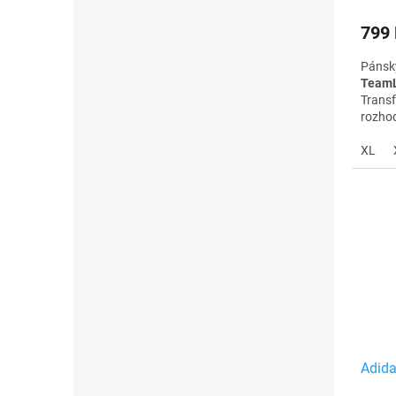
799
Pánsk
TeamL
Transf
rozhod
přední
na zád
XL
zip. V
střihu
suchu 
Adida