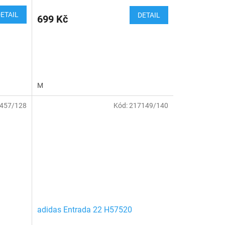
ETAIL
DETAIL
699 Kč
M
457/128
Kód:
217149/140
n
adidas Entrada 22 H57520