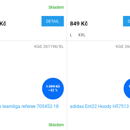
Skladem
DETAIL
D
 Kč
849 Kč
L
XXL
Kód:
261196/XL
Kód:
26
1 399 Kč
–42 %
teamliga referee 705452-18
adidas Ent22 Hoody H57513
Skladem