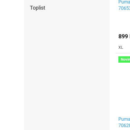
Puma 
Toplist
7065
899
XL
Novi
Puma
7062