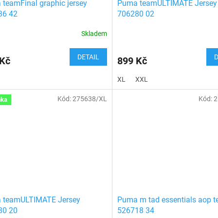
teamFinal graphic jersey
Puma teamULTIMATE Jersey
36 42
706280 02
Skladem
DETAIL
D
 Kč
899 Kč
XL
XXL
Kód:
275638/XL
Kód:
2
nka
 teamULTIMATE Jersey
Puma m tad essentials aop t
80 20
526718 34