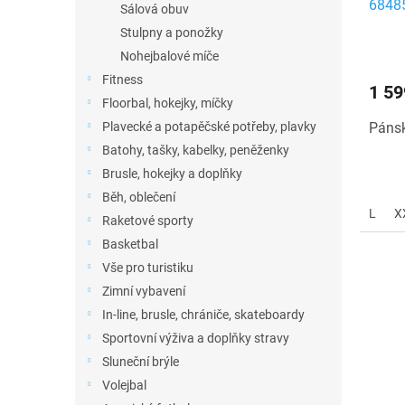
6848
t
Sálová obuv
ů
Stulpny a ponožky
Nohejbalové míče
Fitness
1 59
Floorbal, hokejky, míčky
Pánsk
Plavecké a potapěčské potřeby, plavky
Batohy, tašky, kabelky, peněženky
Brusle, hokejky a doplňky
Běh, oblečení
L
X
Raketové sporty
Basketbal
Vše pro turistiku
Zimní vybavení
In-line, brusle, chrániče, skateboardy
Sportovní výživa a doplňky stravy
Sluneční brýle
Volejbal