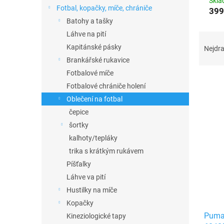
n
Skl
Fotbal, kopačky, míče, chrániče
399
e
Batohy a tašky
l
Láhve na pití
Ř
a
Kapitánské pásky
Nejdra
z
Brankářské rukavice
e
Fotbalové míče
n
Fotbalové chrániče holení
í
Oblečení na fotbal
p
V
r
čepice
ý
o
šortky
p
d
kalhoty/tepláky
i
u
s
trika s krátkým rukávem
k
p
Píšťalky
t
r
Láhve va pití
ů
o
Hustilky na míče
d
Kopačky
u
Puma 
k
Kineziologické tapy