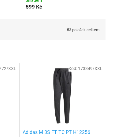
Skladem
599 Kč
53
položek celkem
272/XXL
Kód:
173349/XXL
Adidas M 3S FT TC PT H12256