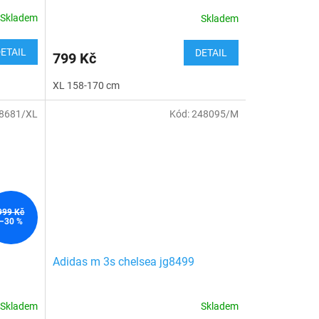
Skladem
Skladem
ETAIL
DETAIL
799 Kč
XL 158-170 cm
8681/XL
Kód:
248095/M
999 Kč
–30 %
Adidas m 3s chelsea jg8499
Skladem
Skladem