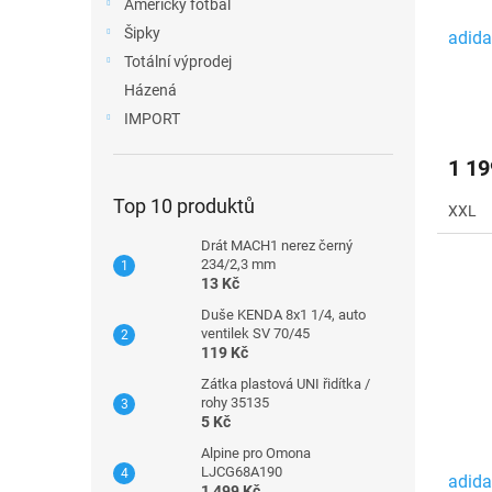
Americký fotbal
Šipky
adida
Totální výprodej
Házená
IMPORT
1 19
Top 10 produktů
XXL
Drát MACH1 nerez černý
234/2,3 mm
13 Kč
Duše KENDA 8x1 1/4, auto
ventilek SV 70/45
119 Kč
Zátka plastová UNI řidítka /
rohy 35135
5 Kč
Alpine pro Omona
LJCG68A190
adida
1 499 Kč