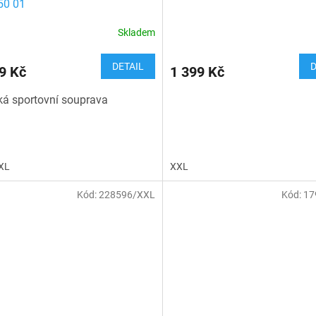
50 01
Skladem
DETAIL
D
9 Kč
1 399 Kč
á sportovní souprava
XL
XXL
Kód:
228596/XXL
Kód:
17