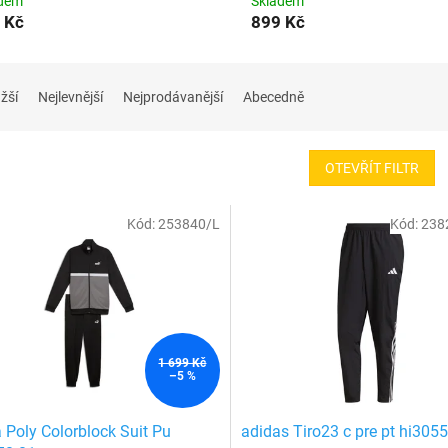
adem
Skladem
 Kč
899 Kč
žší
Nejlevnější
Nejprodávanější
Abecedně
OTEVŘÍT FILTR
Kód:
253840/L
Kód:
238
1 699 Kč
–5 %
Poly Colorblock Suit Pu
adidas Tiro23 c pre pt hi3055