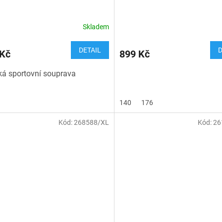
Skladem
DETAIL
D
 Kč
899 Kč
á sportovní souprava
140
176
Kód:
268588/XL
Kód:
26