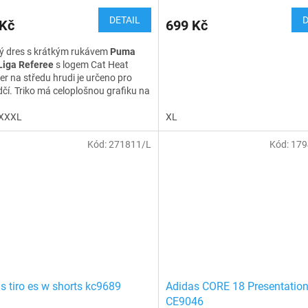
DETAIL
D
 Kč
699 Kč
ý dres s krátkým rukávem
Puma
iga Referee
s logem Cat Heat
er na středu hrudi je určeno pro
čí. Triko má celoplošnou grafiku na
 části. Síťovanou vložku v podpaží a
ech a dvě náprsní kapsy na suchý
XXXL
XL
yrobeno ve slim fit
.
DryCELL
technologie tě udrží v
Kód:
271811/L
Kód:
179
po celý zápas.
s tiro es w shorts kc9689
Adidas CORE 18 Presentatio
CE9046