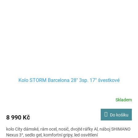
Kolo STORM Barcelona 28" 3sp. 17" švestkové
Skladem
Do košíku
8 990 Kč
kolo City dámské, rám ocel, nosič, dvojté ráfky Al, náboj SHIMANO
Nexus 3°, sedlo gel, komfortní gripy, led osvětlení