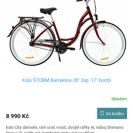
Kolo STORM Barcelona 28" 3sp. 17" bordó
Skladem
Do košíku
8 990 Kč
kolo City dámské, rám ocel, nosič, dvojté ráfky Al, náboj Shimano
Nexus 3°, sedlo gel, komfortní gripy, led osvětlení