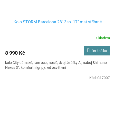
Kolo STORM Barcelona 28" 3sp. 17" mat stříbrné
Skladem
Do košíku
8 990 Kč
kolo City dámské, rám ocel, nosič, dvojté ráfky Al, náboj Shimano
Nexus 3°, komfortní gripy, led osvětlení
Kód:
C17007