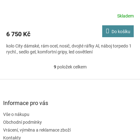
Skladem
Do košíku
6 750 Kč
kolo City dámské, rám ocel, nosič, dvojté ráfky Al, náboj torpedo 1
rychl., sedlo gel, komfortní gripy, led osvětlení
9
položek celkem
O
v
l
Z
á
á
d
p
a
a
Informace pro vás
c
t
í
Vše o nákupu
í
p
Obchodní podmínky
r
v
Vrácení, výměna a reklamace zboží
k
Kontakty