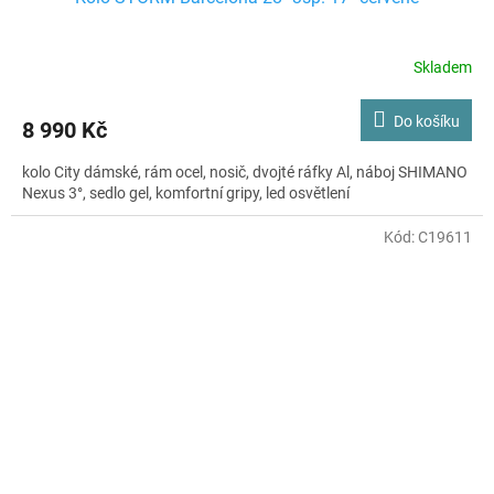
Skladem
Do košíku
8 990 Kč
kolo City dámské, rám ocel, nosič, dvojté ráfky Al, náboj SHIMANO
Nexus 3°, sedlo gel, komfortní gripy, led osvětlení
Kód:
C19611