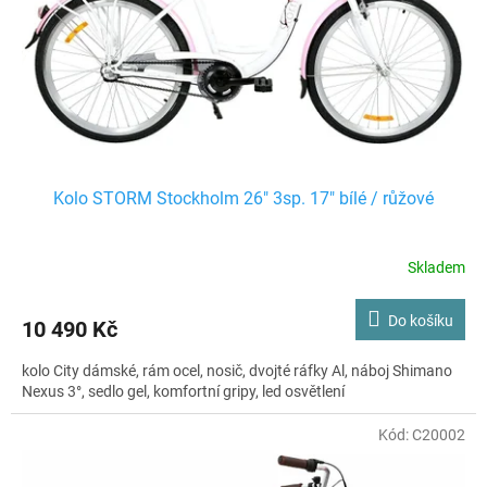
o
d
u
k
t
ů
Kolo STORM Stockholm 26" 3sp. 17" bílé / růžové
Skladem
Do košíku
10 490 Kč
kolo City dámské, rám ocel, nosič, dvojté ráfky Al, náboj Shimano
Nexus 3°, sedlo gel, komfortní gripy, led osvětlení
Kód:
C20002