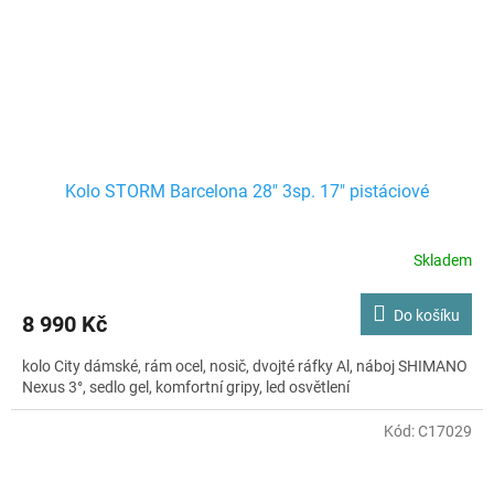
Kolo STORM Barcelona 28" 3sp. 17" pistáciové
Skladem
Do košíku
8 990 Kč
kolo City dámské, rám ocel, nosič, dvojté ráfky Al, náboj SHIMANO
Nexus 3°, sedlo gel, komfortní gripy, led osvětlení
Kód:
C17029