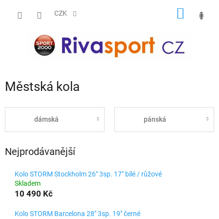
Přejít
NÁKUP
na
CZK
obsah
KOŠÍK
Městská kola
dámská
pánská
Nejprodávanější
Kolo STORM Stockholm 26" 3sp. 17" bílé / růžové
Skladem
10 490 Kč
Kolo STORM Barcelona 28" 3sp. 19" černé