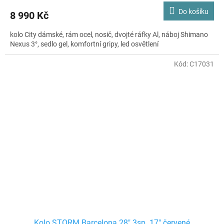
Do košíku
8 990 Kč
kolo City dámské, rám ocel, nosič, dvojté ráfky Al, náboj Shimano
Nexus 3°, sedlo gel, komfortní gripy, led osvětlení
Kód:
C17031
Kolo STORM Barcelona 28" 3sp. 17" červené