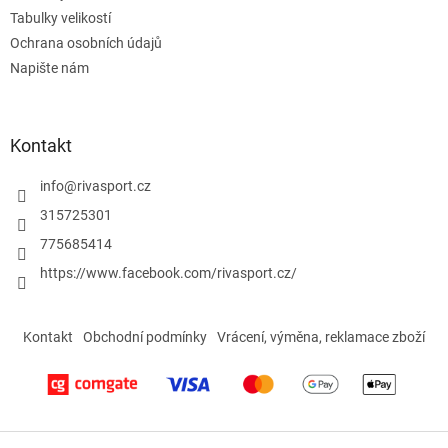
y
Tabulky velikostí
v
ý
Ochrana osobních údajů
p
Napište nám
i
s
u
Kontakt
info
@
rivasport.cz
315725301
775685414
https://www.facebook.com/rivasport.cz/
Kontakt
Obchodní podmínky
Vrácení, výměna, reklamace zboží