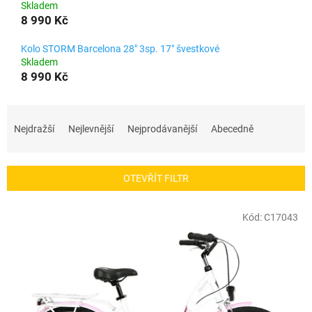
Skladem
8 990 Kč
Kolo STORM Barcelona 28" 3sp. 17" švestkové
Skladem
8 990 Kč
Ř
a
Nejdražší
Nejlevnější
Nejprodávanější
Abecedně
z
e
n
OTEVŘÍT FILTR
í
p
V
r
Kód:
C17043
ý
o
p
d
i
u
s
k
p
t
r
ů