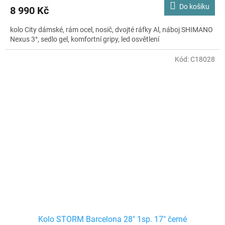
Do košíku
8 990 Kč
kolo City dámské, rám ocel, nosič, dvojté ráfky Al, náboj SHIMANO
Nexus 3°, sedlo gel, komfortní gripy, led osvětlení
Kód:
C18028
Kolo STORM Barcelona 28" 1sp. 17" černé