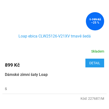
1 199 Kč
–25 %
Loap ebica CLW25126-V21XV tmavě šedá
Skladem
DETAIL
899 Kč
Dámské zimní šaty Loap
S
Kód:
227687/M