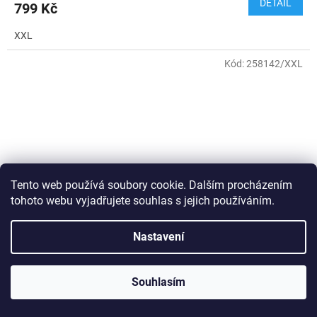
DETAIL
799 Kč
XXL
Kód:
258142/XXL
Tento web používá soubory cookie. Dalším procházením
tohoto webu vyjadřujete souhlas s jejich používáním.
Nastavení
1 199 Kč
–33 %
Souhlasím
Alpine pro Coleena 2 LSKE510713PB