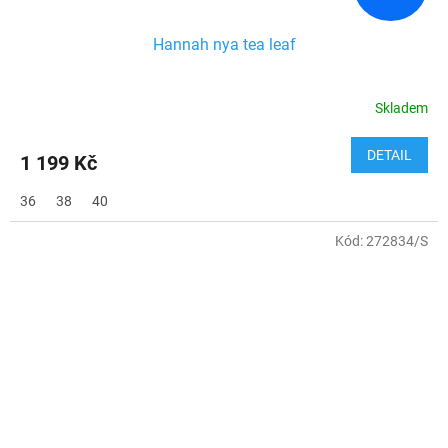
Hannah nya tea leaf
Skladem
DETAIL
1 199 Kč
36
38
40
Kód:
272834/S