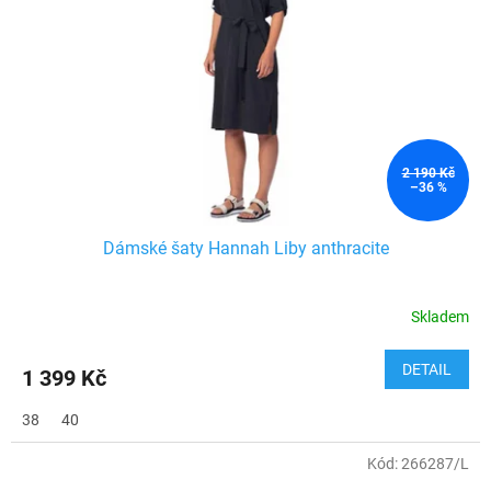
2 190 Kč
–36 %
Dámské šaty Hannah Liby anthracite
Skladem
DETAIL
1 399 Kč
38
40
Kód:
266287/L