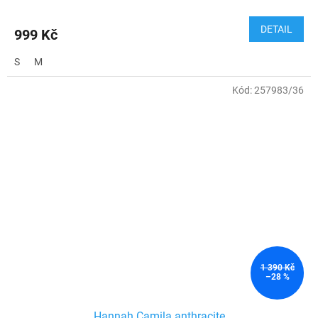
DETAIL
999 Kč
S
M
Kód:
257983/36
1 390 Kč
–28 %
Hannah Camila anthracite