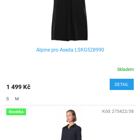
Alpine pro Aseda LSKG528990
Skladem
DETAIL
1 499 Kč
S
M
Kód:
275422/38
Novinka