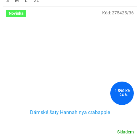
S
M
L
XL
Kód:
275425/36
Novinka
1 590 Kč
–24 %
Dámské šaty Hannah nya crabapple
Skladem