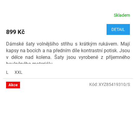
Skladem
DETAIL
899 Kč
Dámské šaty volnějšího střihu s krátkým rukávem. Mají
kapsy na bocích a na předním díle kontrastní potisk. Jsou
v délce nad kolena. Šaty jsou vyrobené z příjemného
bavlněného materiálu.
L
XXL
Materiál: 90 % bavlna, 10 % elastan
Kód: 7007139-2000-0
Kód:
XYZ85419310/S
Akce