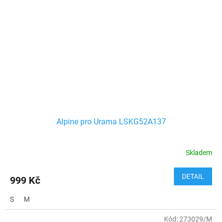
Alpine pro Urama LSKG52A137
Skladem
DETAIL
999 Kč
S
M
Kód:
273029/M