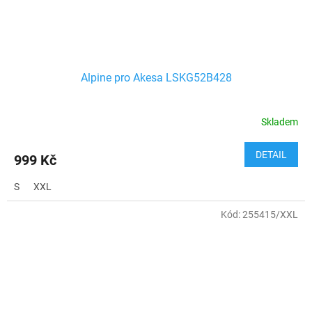
Alpine pro Akesa LSKG52B428
Skladem
DETAIL
999 Kč
S
XXL
Kód:
255415/XXL