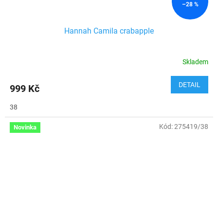
–28 %
Hannah Camila crabapple
Skladem
DETAIL
999 Kč
38
Kód:
275419/38
Novinka