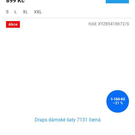
899 Kč
S
L
XL
XXL
Kód:
XYZ85418672/S
Akce
1 150 Kč
–21 %
Draps dámské šaty 7131 černá