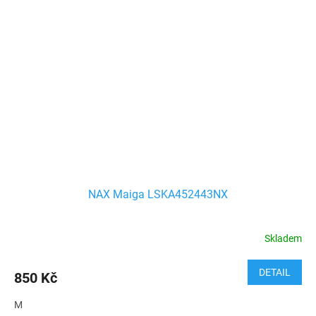
NAX Maiga LSKA452443NX
Skladem
DETAIL
850 Kč
M