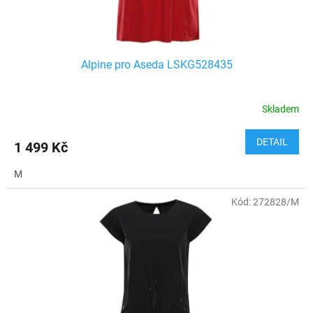
t
ů
Alpine pro Aseda LSKG528435
Skladem
DETAIL
1 499 Kč
M
Kód:
272828/M