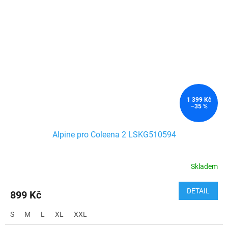
1 399 Kč
–35 %
Alpine pro Coleena 2 LSKG510594
Skladem
DETAIL
899 Kč
S
M
L
XL
XXL