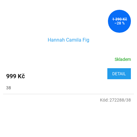
1 390 Kč
–28 %
Hannah Camila Fig
Skladem
DETAIL
999 Kč
38
Kód:
272288/38