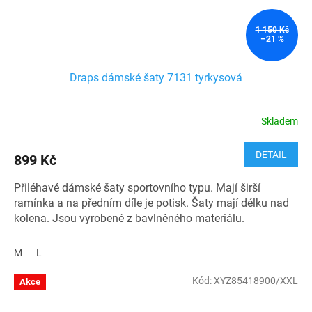
1 150 Kč
–21 %
Draps dámské šaty 7131 tyrkysová
Skladem
DETAIL
899 Kč
Přiléhavé dámské šaty sportovního typu. Mají širší
ramínka a na předním díle je potisk. Šaty mají délku nad
kolena. Jsou vyrobené z bavlněného materiálu.
Materiál: 90 % bavlna, 10 % elastan
M
L
Kód: 7007131-2000-0
Kód:
XYZ85418900/XXL
Akce