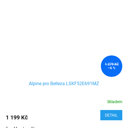
1 279 Kč
–6 %
Alpine pro Belleza LSKF52E691MZ
Skladem
DETAIL
1 199 Kč