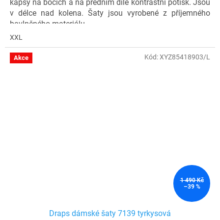
kapsy na bocích a na předním díle kontrastní potisk. Jsou
v délce nad kolena. Šaty jsou vyrobené z příjemného
bavlněného materiálu.
XXL
Materiál: 90 % bavlna, 10 % elastan
Kód: 7007139-0100-0
Kód:
XYZ85418903/L
Akce
1 490 Kč
–39 %
Draps dámské šaty 7139 tyrkysová