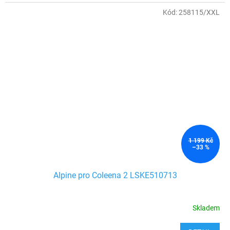
Kód:
258115/XXL
1 199 Kč
–33 %
Alpine pro Coleena 2 LSKE510713
Skladem