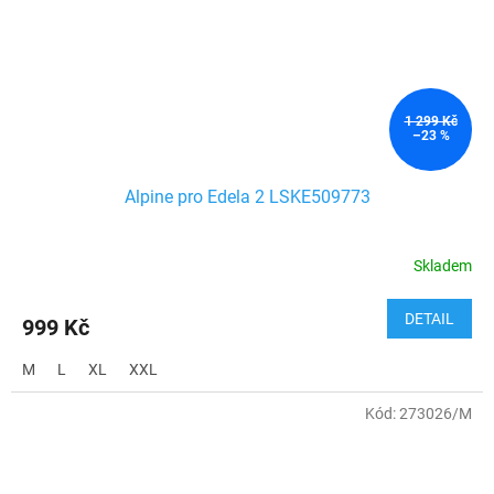
1 299 Kč
–23 %
Alpine pro Edela 2 LSKE509773
Skladem
DETAIL
999 Kč
M
L
XL
XXL
Kód:
273026/M