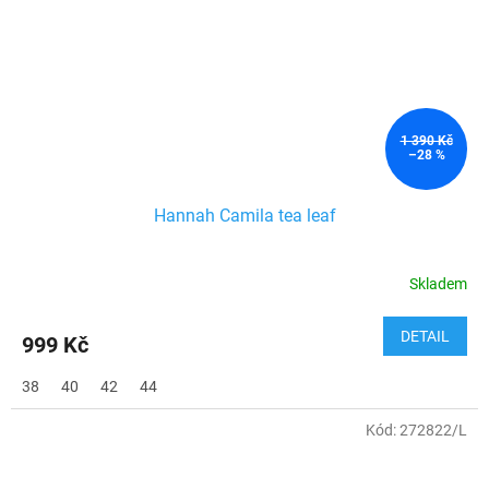
1 390 Kč
–28 %
Hannah Camila tea leaf
Skladem
DETAIL
999 Kč
38
40
42
44
Kód:
272822/L