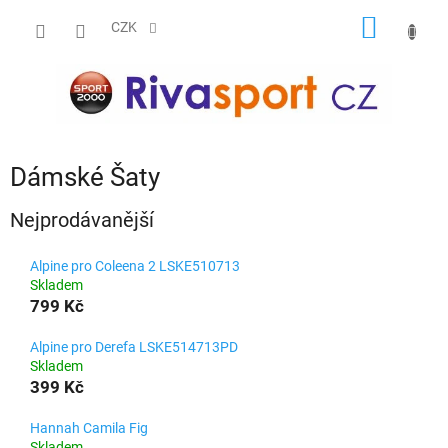
Přejít
NÁKUP
na
CZK
obsah
KOŠÍK
Dámské Šaty
Nejprodávanější
Alpine pro Coleena 2 LSKE510713
Skladem
799 Kč
Alpine pro Derefa LSKE514713PD
Skladem
399 Kč
Hannah Camila Fig
Skladem