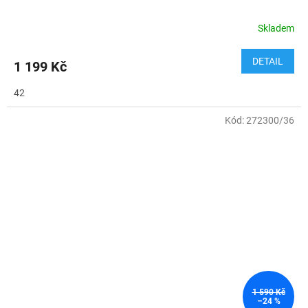
Skladem
DETAIL
1 199 Kč
42
Kód:
272300/36
1 590 Kč
–24 %