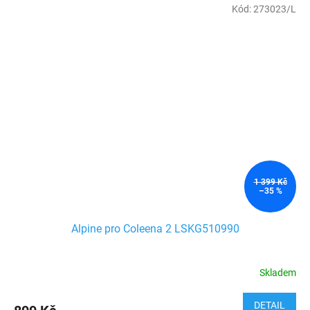
Kód:
273023/L
1 399 Kč
–35 %
Alpine pro Coleena 2 LSKG510990
Skladem
DETAIL