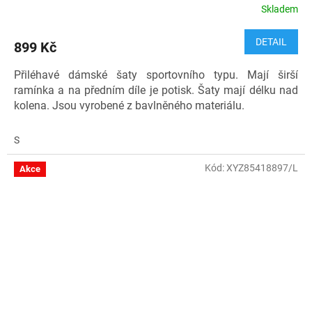
Skladem
DETAIL
899 Kč
Přiléhavé dámské šaty sportovního typu. Mají širší
ramínka a na předním díle je potisk. Šaty mají délku nad
kolena. Jsou vyrobené z bavlněného materiálu.
Materiál: 90 % bavlna, 10 % elastan
S
Kód: 7007131-0100-0
Kód:
XYZ85418897/L
Akce