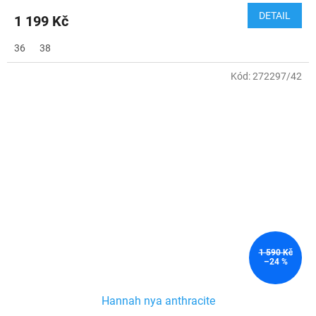
DETAIL
1 199 Kč
36
38
Kód:
272297/42
1 590 Kč
–24 %
Hannah nya anthracite