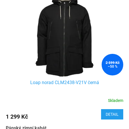
2 599 Kč
–50 %
Loap norad CLM2438-V21V černá
Skladem
DETAIL
1 299 Kč
Pánský zimní kabát