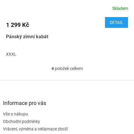
Skladem
DETAIL
1 299 Kč
Pánský zimní kabát
XXXL
4
položek celkem
O
v
l
Z
á
á
d
p
a
a
Informace pro vás
c
t
í
Vše o nákupu
í
p
Obchodní podmínky
r
v
Vrácení, výměna a reklamace zboží
k