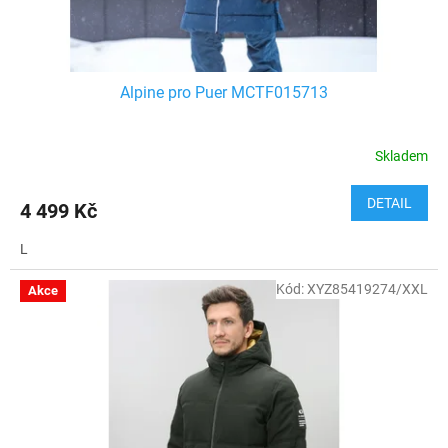
t
ů
Alpine pro Puer MCTF015713
Skladem
DETAIL
4 499 Kč
L
Kód:
XYZ85419274/XXL
Akce