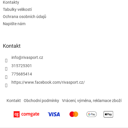
Kontakty
y
Tabulky velikostí
v
ý
Ochrana osobních údajů
p
Napište nám
i
s
u
Kontakt
info
@
rivasport.cz
315725301
775685414
https://www.facebook.com/rivasport.cz/
Kontakt
Obchodní podmínky
Vrácení, výměna, reklamace zboží