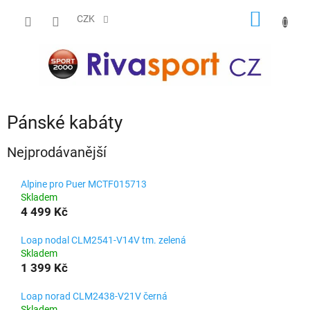
Přejít
NÁKUP
na
CZK
obsah
KOŠÍK
Pánské kabáty
Nejprodávanější
Alpine pro Puer MCTF015713
Skladem
4 499 Kč
Loap nodal CLM2541-V14V tm. zelená
Skladem
1 399 Kč
Loap norad CLM2438-V21V černá
Skladem