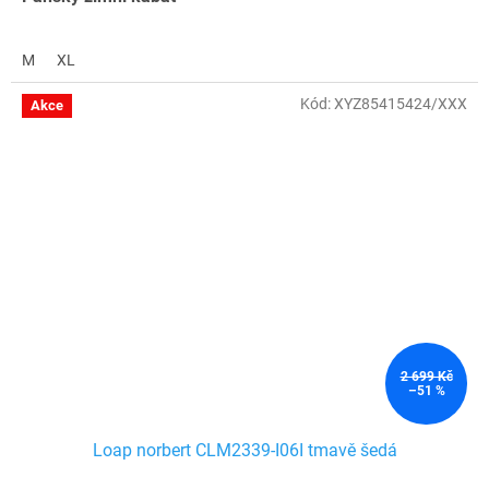
M
XL
Kód:
XYZ85415424/XXX
Akce
2 699 Kč
–51 %
Loap norbert CLM2339-I06I tmavě šedá