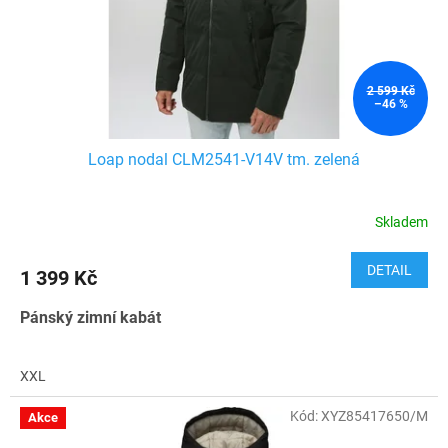
2 599 Kč
–46 %
Loap nodal CLM2541-V14V tm. zelená
Skladem
DETAIL
1 399 Kč
Pánský zimní kabát
XXL
Kód:
XYZ85417650/M
Akce