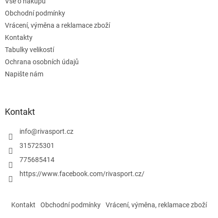
Vše o nákupu
í
p
Obchodní podmínky
r
v
Vrácení, výměna a reklamace zboží
k
Kontakty
y
Tabulky velikostí
v
ý
Ochrana osobních údajů
p
Napište nám
i
s
u
Kontakt
info
@
rivasport.cz
315725301
775685414
https://www.facebook.com/rivasport.cz/
Kontakt
Obchodní podmínky
Vrácení, výměna, reklamace zboží