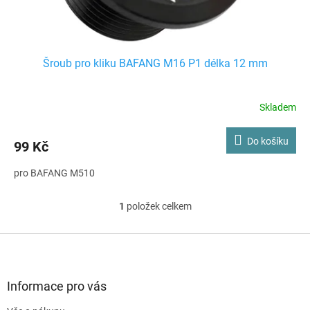
t
ů
Šroub pro kliku BAFANG M16 P1 délka 12 mm
Skladem
Do košíku
99 Kč
pro BAFANG M510
1
položek celkem
O
v
l
Z
á
á
d
p
a
a
Informace pro vás
c
t
í