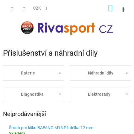
Přejít
NÁKUP
na
CZK
obsah
KOŠÍK
Příslušenství a náhradní díly
Baterie
Náhradní díly
Diagnostika
Elektrosady
Nejprodávanější
Šroub pro kliku BAFANG M16 P1 délka 12 mm
Skladem