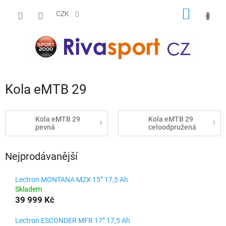
Přejít
NÁKUP
na
CZK
obsah
KOŠÍK
Kola eMTB 29
Kola eMTB 29
Kola eMTB 29
pevná
celoodpružená
Nejprodávanější
Lectron MONTANA MZX 15” 17,5 Ah
Skladem
39 999 Kč
Lectron ESCONDER MFR 17” 17,5 Ah