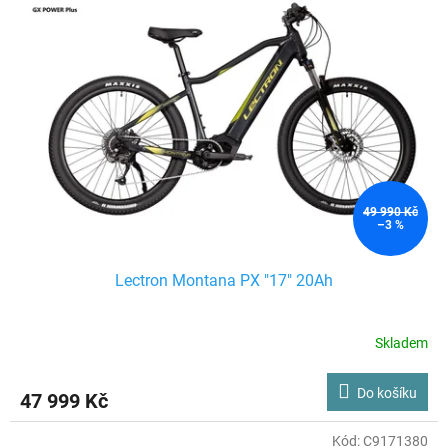
49 990 Kč
–3 %
Lectron Montana PX "17" 20Ah
Skladem
Do košíku
47 999 Kč
Kód:
C9171380