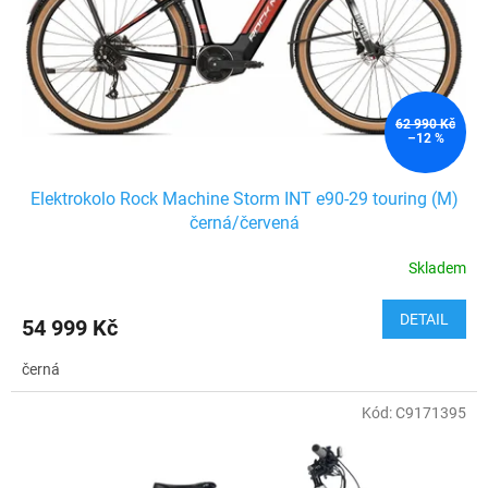
o
d
u
k
t
ů
62 990 Kč
–12 %
Elektrokolo Rock Machine Storm INT e90-29 touring (M)
černá/červená
Skladem
DETAIL
54 999 Kč
černá
Kód:
C9171395