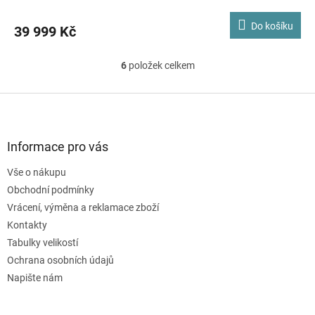
Do košíku
39 999 Kč
6
položek celkem
O
v
l
Z
á
á
d
p
a
a
Informace pro vás
c
t
í
Vše o nákupu
í
p
Obchodní podmínky
r
v
Vrácení, výměna a reklamace zboží
k
Kontakty
y
Tabulky velikostí
v
ý
Ochrana osobních údajů
p
Napište nám
i
s
u