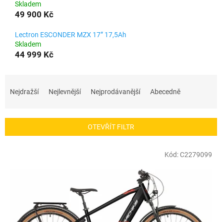
Skladem
49 900 Kč
Lectron ESCONDER MZX 17” 17,5Ah
Skladem
44 999 Kč
Ř
a
Nejdražší
Nejlevnější
Nejprodávanější
Abecedně
z
e
n
OTEVŘÍT FILTR
í
p
V
r
Kód:
C2279099
ý
o
p
d
i
u
s
k
p
t
r
ů