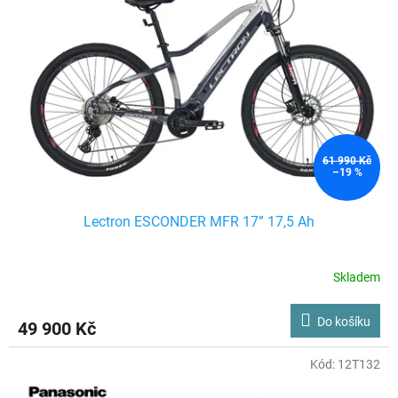
61 990 Kč
–19 %
Lectron ESCONDER MFR 17” 17,5 Ah
Skladem
Do košíku
49 900 Kč
Kód:
12T132