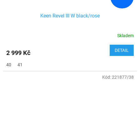
Keen Revel III W black/rose
Skladem
DETAIL
2 999 Kč
40
41
Kód:
221877/38