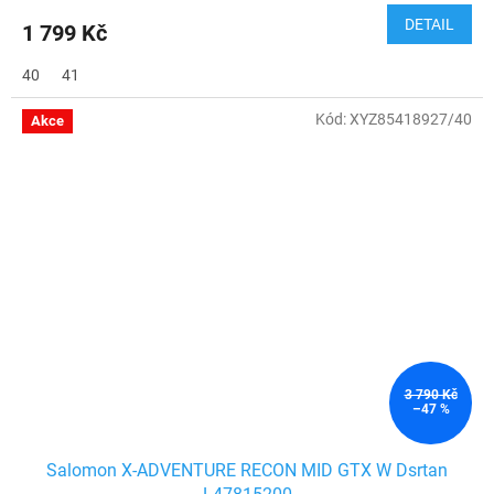
DETAIL
1 799 Kč
40
41
Kód:
XYZ85418927/40
Akce
3 790 Kč
–47 %
Salomon X-ADVENTURE RECON MID GTX W Dsrtan