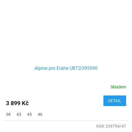
Alpine pro Erahe UBTD395990
Skladem
DETAIL
3 899 Kč
38
43
45
46
Kód:
239754/47