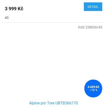
DETAIL
3 999 Kč
40
Kód:
238026/43
3 439 Kč
–12 %
Alpine pro Tore UBTB366770