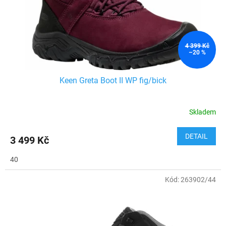
4 399 Kč
–20 %
Keen Greta Boot II WP fig/bick
Skladem
DETAIL
3 499 Kč
40
Kód:
263902/44