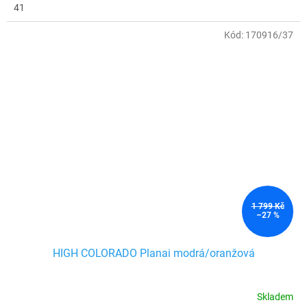
41
Kód:
170916/37
1 799 Kč
–27 %
HIGH COLORADO Planai modrá/oranžová
Skladem