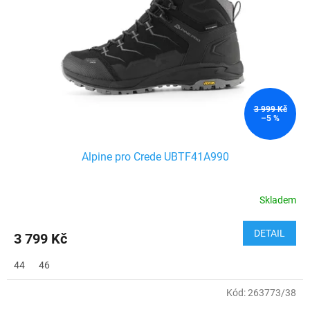
3 999 Kč
–5 %
Alpine pro Crede UBTF41A990
Skladem
DETAIL
3 799 Kč
44
46
Kód:
263773/38