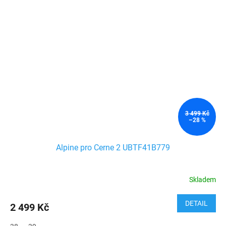
3 499 Kč
–28 %
Alpine pro Cerne 2 UBTF41B779
Skladem
DETAIL
2 499 Kč