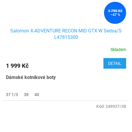
3 790 Kč
–47 %
Salomon X-ADVENTURE RECON MID GTX W Sedsa/S
L47815300
Skladem
DETAIL
1 999 Kč
Dámské kotníkové boty
37 1/3
38
40
Kód:
249937/38