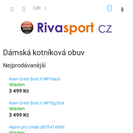
Přejít
NÁKUP
na
CZK
obsah
KOŠÍK
Dámská kotníková obuv
Nejprodávanější
Keen Greta Boot II WP black
Skladem
3 499 Kč
Keen Greta Boot II WP fig/bick
Skladem
3 499 Kč
Alpine pro Crede UBTF41A990
Skladem