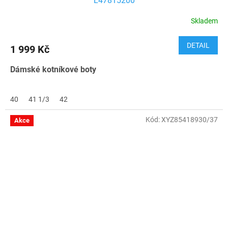
L47815200
Skladem
DETAIL
1 999 Kč
Dámské kotníkové boty
40
41 1/3
42
Kód:
XYZ85418930/37
Akce