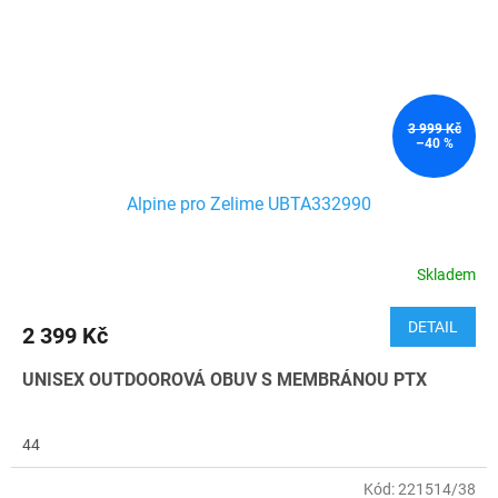
3 999 Kč
–40 %
Alpine pro Zelime UBTA332990
Skladem
DETAIL
2 399 Kč
UNISEX OUTDOOROVÁ OBUV S MEMBRÁNOU PTX
44
Kód:
221514/38