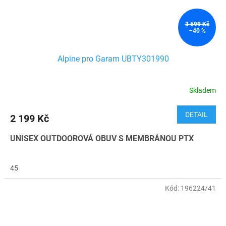
3 699 Kč
–40 %
Alpine pro Garam UBTY301990
Skladem
DETAIL
2 199 Kč
UNISEX OUTDOOROVÁ OBUV S MEMBRÁNOU PTX
45
Kód:
196224/41