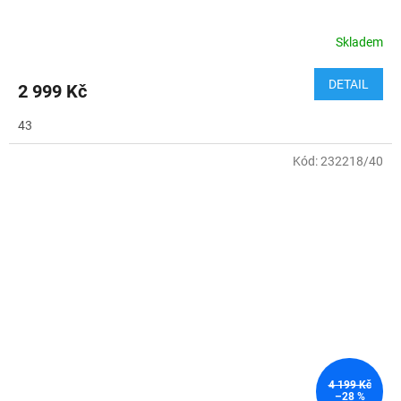
Skladem
DETAIL
2 999 Kč
43
Kód:
232218/40
4 199 Kč
–28 %