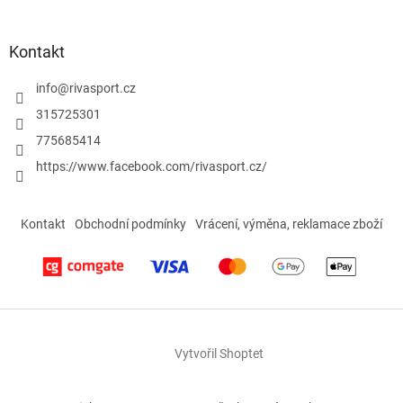
s
u
Kontakt
info
@
rivasport.cz
315725301
775685414
https://www.facebook.com/rivasport.cz/
Kontakt
Obchodní podmínky
Vrácení, výměna, reklamace zboží
Vytvořil Shoptet