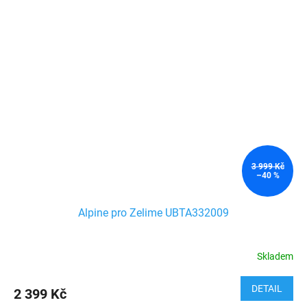
3 999 Kč
–40 %
Alpine pro Zelime UBTA332009
Skladem
DETAIL
2 399 Kč