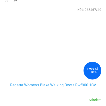
38
39
Kód:
263467/40
1 999 Kč
–10 %
Regatta Women's Blake Walking Boots Rwf900 1CV
Skladem