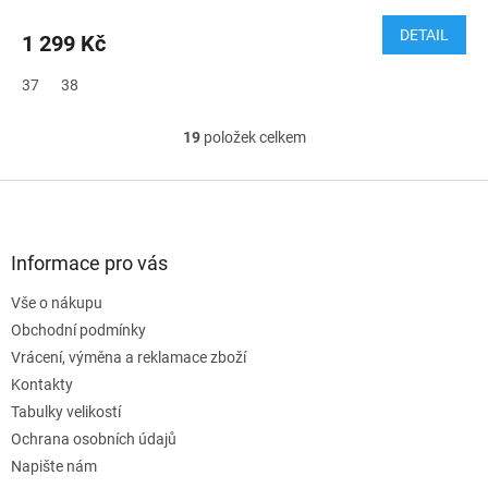
DETAIL
1 299 Kč
37
38
19
položek celkem
O
v
l
Z
á
á
d
p
a
a
Informace pro vás
c
t
í
Vše o nákupu
í
p
Obchodní podmínky
r
v
Vrácení, výměna a reklamace zboží
k
Kontakty
y
Tabulky velikostí
v
ý
Ochrana osobních údajů
p
Napište nám
i