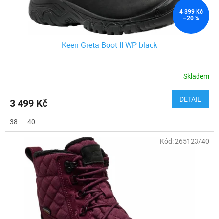
t
ů
4 399 Kč
–20 %
Keen Greta Boot II WP black
Skladem
DETAIL
3 499 Kč
38
40
Kód:
265123/40