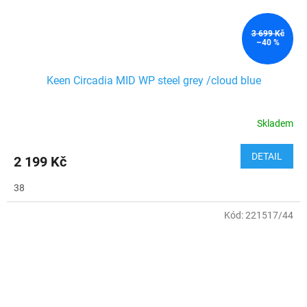
3 699 Kč
–40 %
Keen Circadia MID WP steel grey /cloud blue
Skladem
DETAIL
2 199 Kč
38
Kód:
221517/44