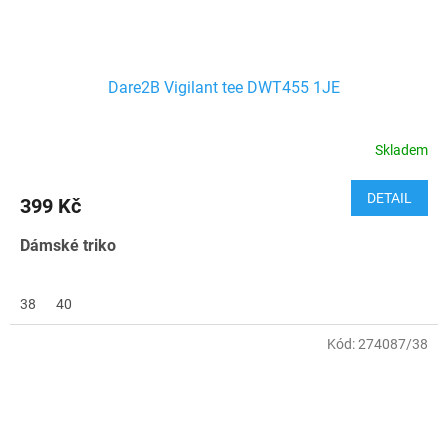
Dare2B Vigilant tee DWT455 1JE
Skladem
DETAIL
399 Kč
Dámské triko
38
40
Kód:
274087/38