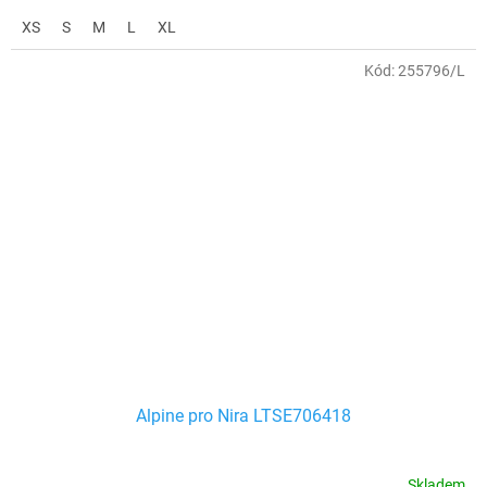
XS
S
M
L
XL
Kód:
255796/L
Alpine pro Nira LTSE706418
Skladem