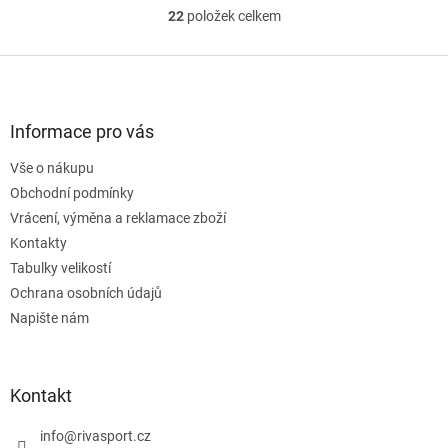
22
položek celkem
O
v
l
Z
á
á
d
p
a
a
Informace pro vás
c
t
í
Vše o nákupu
í
p
Obchodní podmínky
r
v
Vrácení, výměna a reklamace zboží
k
Kontakty
y
Tabulky velikostí
v
ý
Ochrana osobních údajů
p
Napište nám
i
s
u
Kontakt
info
@
rivasport.cz