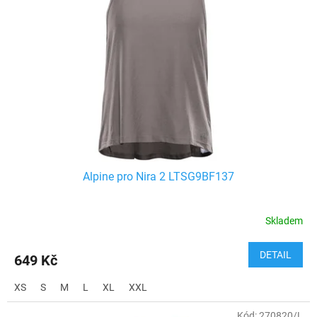
Alpine pro Nira 2 LTSG9BF137
Skladem
DETAIL
649 Kč
XS
S
M
L
XL
XXL
Kód:
270820/L