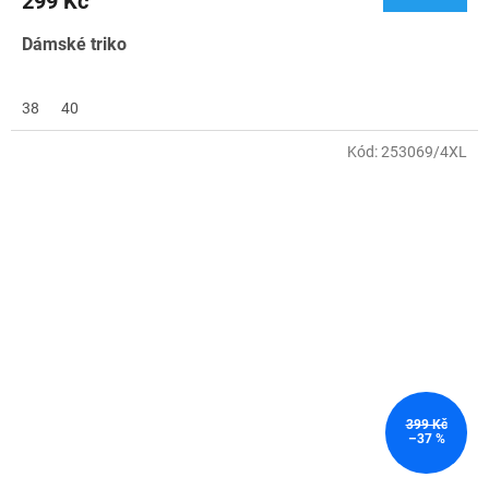
299 Kč
Dámské triko
38
40
Kód:
253069/4XL
399 Kč
–37 %