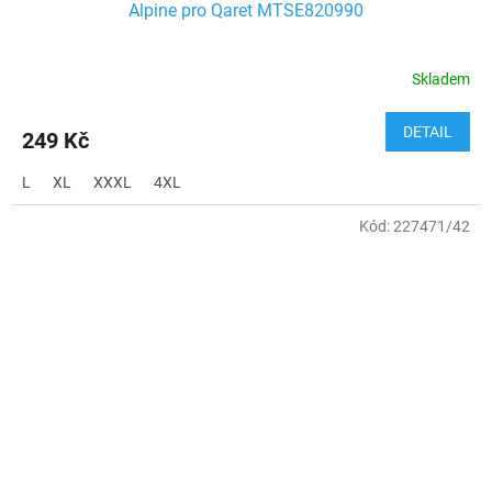
Alpine pro Qaret MTSE820990
Skladem
DETAIL
249 Kč
L
XL
XXXL
4XL
Kód:
227471/42