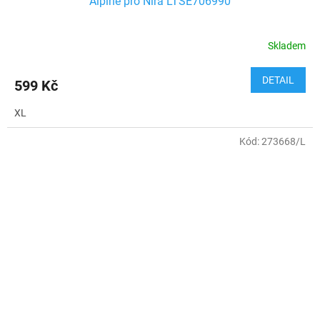
Alpine pro Nira LTSE706990
Skladem
DETAIL
599 Kč
XL
Kód:
273668/L