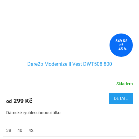
549 Kč
až
–45 %
Dare2b Modernize II Vest DWT508 800
Skladem
DETAIL
299 Kč
od
Dámské rychleschnoucí tílko
38
40
42