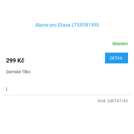
Alpine pro Eliasa LTSR581990
Skladem
DETAIL
299 Kč
Dámské Tílko
L
Kód:
240147/42