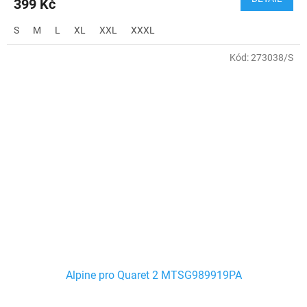
399 Kč
S
M
L
XL
XXL
XXXL
Kód:
273038/S
Alpine pro Quaret 2 MTSG989919PA