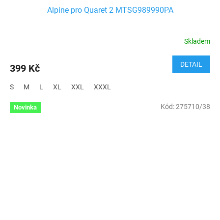
Alpine pro Quaret 2 MTSG989990PA
Skladem
DETAIL
399 Kč
S
M
L
XL
XXL
XXXL
Kód:
275710/38
Novinka