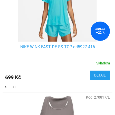
o
d
u
k
t
ů
899 Kč
–22 %
NIKE W NK FAST DF SS TOP dd5927 416
Skladem
DETAIL
699 Kč
S
XL
Kód:
270817/L