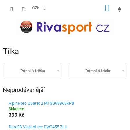
Přejít
NÁKUP
na
CZK
obsah
KOŠÍK
Tílka
Pánská trička
Dámská trička
Nejprodávanější
Alpine pro Quaret 2 MTSG989684PB
Skladem
399 Kč
Dare2B Vigilant tee DWT455 ZLU