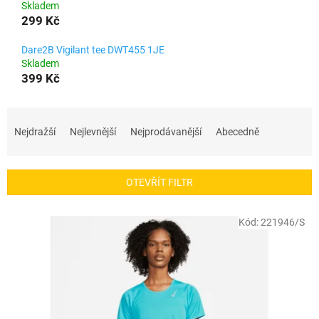
Skladem
299 Kč
Dare2B Vigilant tee DWT455 1JE
Skladem
399 Kč
Ř
a
Nejdražší
Nejlevnější
Nejprodávanější
Abecedně
z
e
n
OTEVŘÍT FILTR
í
p
V
r
Kód:
221946/S
ý
o
p
d
i
u
s
k
p
t
r
ů