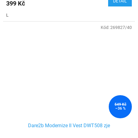
DETAIL
399 Kč
L
Kód:
269827/40
549 Kč
–36 %
Dare2b Modernize II Vest DWT508 zje