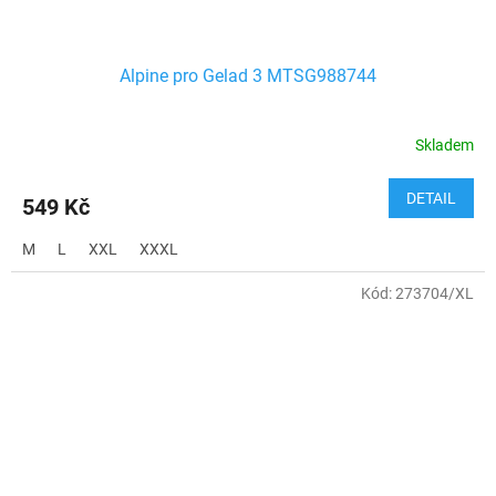
Alpine pro Gelad 3 MTSG988744
Skladem
DETAIL
549 Kč
M
L
XXL
XXXL
Kód:
273704/XL