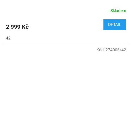
Skladem
DETAIL
2 999 Kč
42
Kód:
274006/42