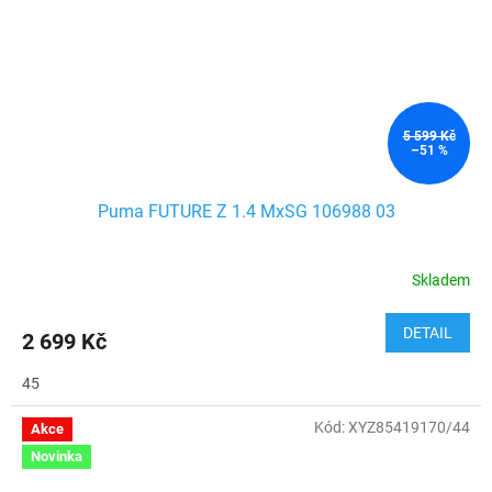
5 599 Kč
–51 %
Puma FUTURE Z 1.4 MxSG 106988 03
Skladem
DETAIL
2 699 Kč
45
Kód:
XYZ85419170/44
Akce
Novinka