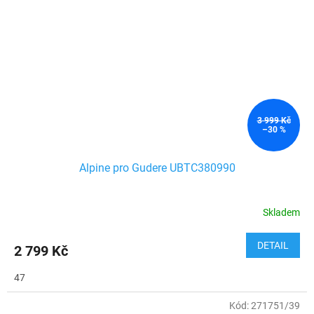
3 999 Kč
–30 %
Alpine pro Gudere UBTC380990
Skladem
DETAIL
2 799 Kč
47
Kód:
271751/39