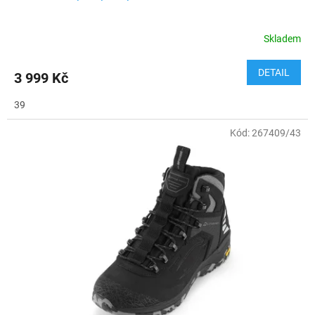
Skladem
DETAIL
3 999 Kč
39
Kód:
267409/43