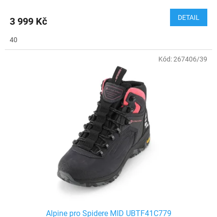
DETAIL
3 999 Kč
40
Kód:
267406/39
Alpine pro Spidere MID UBTF41C779