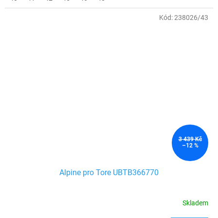
Kód:
238026/43
3 439 Kč
–12 %
Alpine pro Tore UBTB366770
Skladem