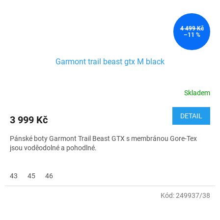
4 499 Kč
–11 %
Garmont trail beast gtx M black
Skladem
DETAIL
3 999 Kč
Pánské boty Garmont Trail Beast GTX s membránou Gore-Tex
jsou voděodolné a pohodlné.
43
45
46
Kód:
249937/38