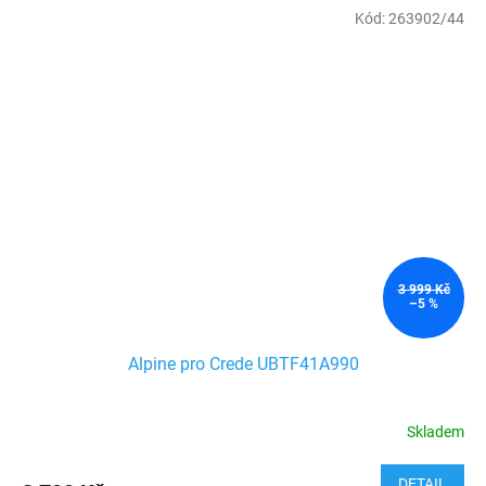
Kód:
263902/44
3 999 Kč
–5 %
Alpine pro Crede UBTF41A990
Skladem
DETAIL