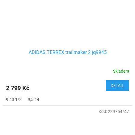
ADIDAS TERREX trailmaker 2 jq9945
Skladem
DETAIL
2 799 Kč
9 43 1/3
9,5 44
Kód:
239754/47