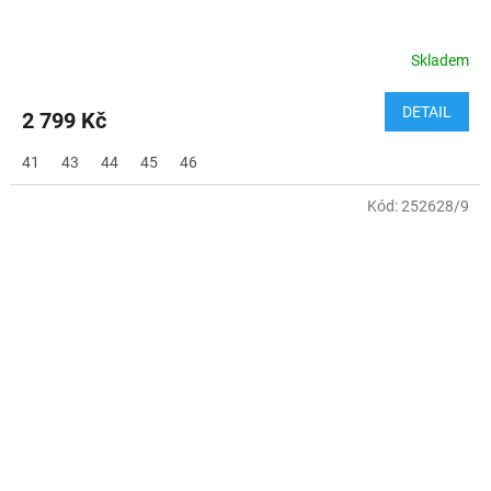
Skladem
DETAIL
2 799 Kč
41
43
44
45
46
Kód:
252628/9