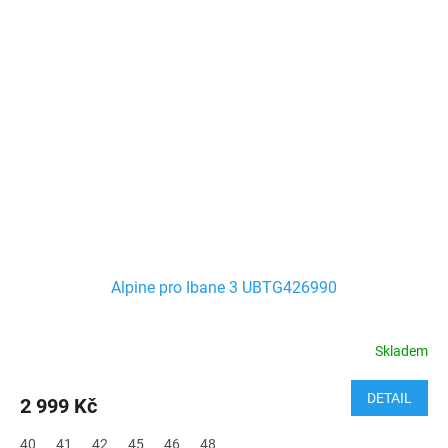
Alpine pro Ibane 3 UBTG426990
Skladem
DETAIL
2 999 Kč
40
41
42
45
46
48