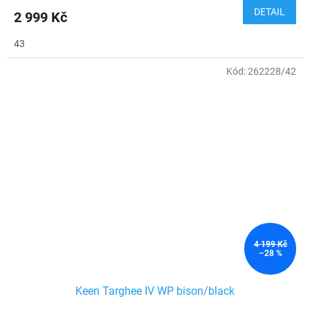
DETAIL
2 999 Kč
43
Kód:
262228/42
4 199 Kč
–28 %
Keen Targhee IV WP bison/black