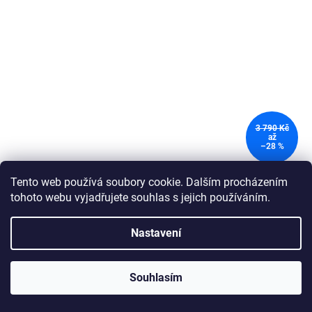
3 790 Kč
až
–28 %
Salomon SUPERCROSS 4 GTX Black/Black/Black
Tento web používá soubory cookie. Dalším procházením
L41731600
tohoto webu vyjadřujete souhlas s jejich používáním.
Skladem
Nastavení
DETAIL
2 699 Kč
od
Souhlasím
Pánské trailové běžecké boty