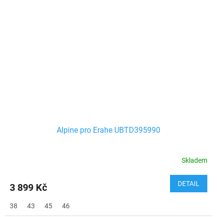
Alpine pro Erahe UBTD395990
Skladem
DETAIL
3 899 Kč
38
43
45
46