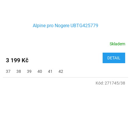
Alpine pro Nogere UBTG425779
Skladem
DETAIL
3 199 Kč
37
38
39
40
41
42
Kód:
271745/38