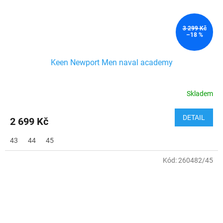
3 299 Kč
–18 %
Keen Newport Men naval academy
Skladem
DETAIL
2 699 Kč
43
44
45
Kód:
260482/45