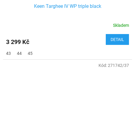
Keen Targhee IV WP triple black
Skladem
DETAIL
3 299 Kč
43
44
45
Kód:
271742/37