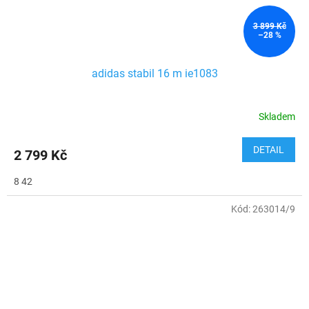
3 899 Kč
–28 %
adidas stabil 16 m ie1083
Skladem
DETAIL
2 799 Kč
8 42
Kód:
263014/9