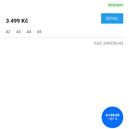
Skladem
DETAIL
3 499 Kč
42
43
44
45
Kód:
249629/43
4 199 Kč
–21 %