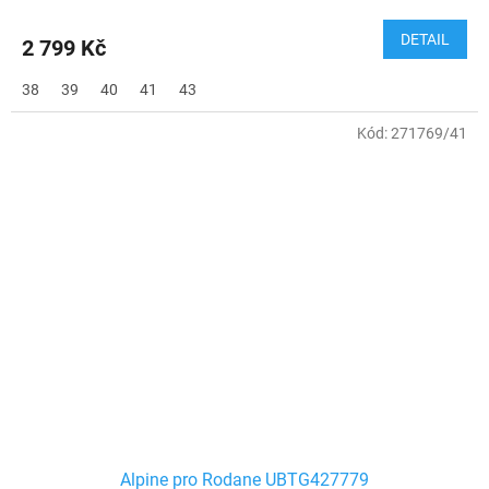
DETAIL
2 799 Kč
38
39
40
41
43
Kód:
271769/41
Alpine pro Rodane UBTG427779