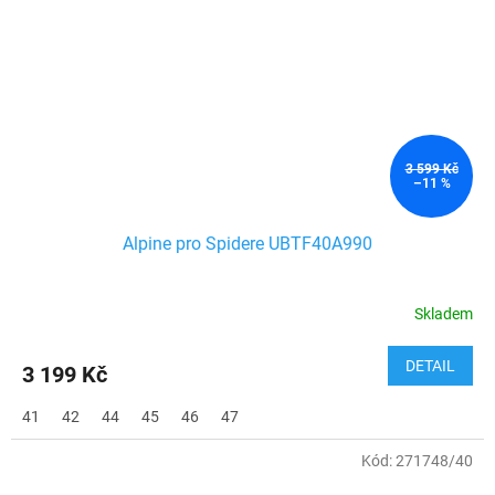
3 599 Kč
–11 %
Alpine pro Spidere UBTF40A990
Skladem
DETAIL
3 199 Kč
41
42
44
45
46
47
Kód:
271748/40