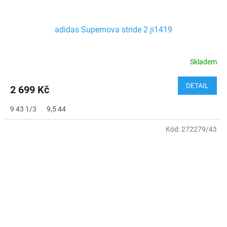
adidas Supernova stride 2 ji1419
Skladem
DETAIL
2 699 Kč
9 43 1/3
9,5 44
Kód:
272279/43