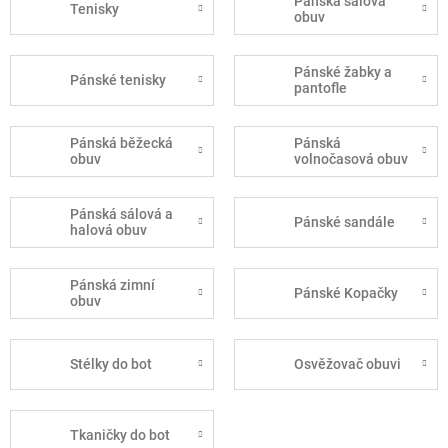
Pánská sálová
Tenisky
obuv
Pánské žabky a
Pánské tenisky
pantofle
Pánská běžecká
Pánská
obuv
volnočasová obuv
Pánská sálová a
Pánské sandále
halová obuv
Pánská zimní
Pánské Kopačky
obuv
Stélky do bot
Osvěžovač obuvi
Tkaničky do bot