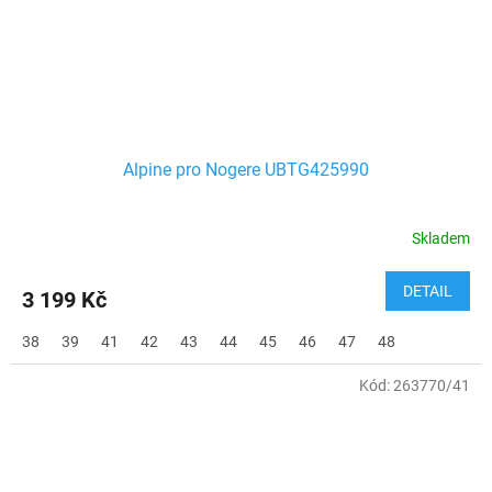
Alpine pro Nogere UBTG425990
Skladem
DETAIL
3 199 Kč
38
39
41
42
43
44
45
46
47
48
Kód:
263770/41