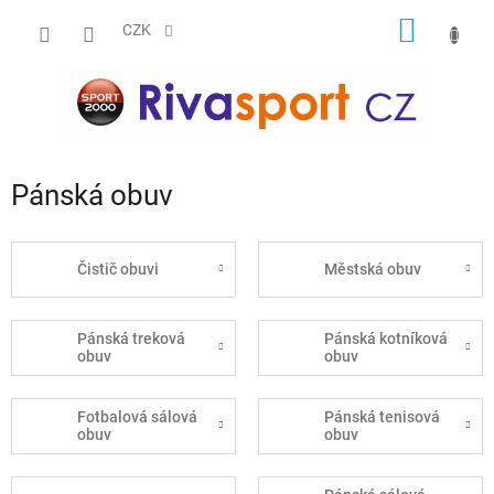
Přejít
NÁKUP
na
CZK
obsah
KOŠÍK
Pánská obuv
Čistič obuvi
Městská obuv
Pánská treková
Pánská kotníková
obuv
obuv
Fotbalová sálová
Pánská tenisová
obuv
obuv