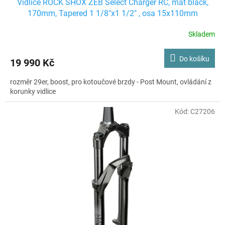
Vidlice ROCK SHOX ZEB Select Charger RC, mat black,
170mm, Tapered 1 1/8"x1 1/2" , osa 15x110mm
Skladem
Do košíku
19 990 Kč
rozměr 29er, boost, pro kotoučové brzdy - Post Mount, ovládání z
korunky vidlice
Kód:
C27206