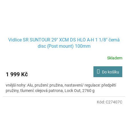
Vidlice SR SUNTOUR 29" XCM DS HLO A-H 1 1/8" černá
disc (Post mount) 100mm
Skladem
Do košíku
1 999 Kč
vnější nohy: Alu, pružení: pružina, nastavení/ regulace: předpětí
pružiny, tlumení: olejová patrona, Lock Out, 2760 g
Kód:
C27407C