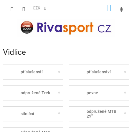
Přejít
NÁKUP
na
CZK
obsah
KOŠÍK
Vidlice
příslušenstí
příslušenství
odpružené Trek
pevné
odpružené MTB
silniční
29"