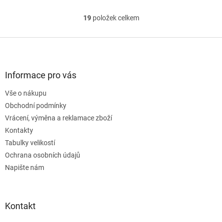
19
položek celkem
O
v
l
Z
á
á
d
p
a
a
Informace pro vás
c
t
í
Vše o nákupu
í
p
Obchodní podmínky
r
v
Vrácení, výměna a reklamace zboží
k
Kontakty
y
Tabulky velikostí
v
ý
Ochrana osobních údajů
p
Napište nám
i
s
u
Kontakt