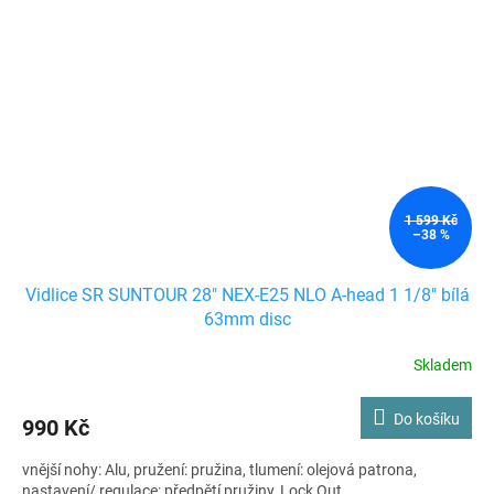
1 599 Kč
–38 %
Vidlice SR SUNTOUR 28" NEX-E25 NLO A-head 1 1/8" bílá
63mm disc
Skladem
Do košíku
990 Kč
vnější nohy: Alu, pružení: pružina, tlumení: olejová patrona,
nastavení/ regulace: předpětí pružiny, Lock Out