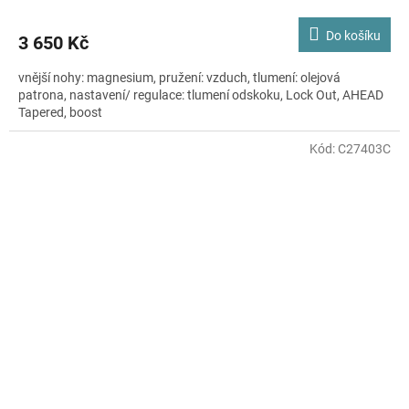
Do košíku
3 650 Kč
vnější nohy: magnesium, pružení: vzduch, tlumení: olejová
patrona, nastavení/ regulace: tlumení odskoku, Lock Out, AHEAD
Tapered, boost
Kód:
C27403C