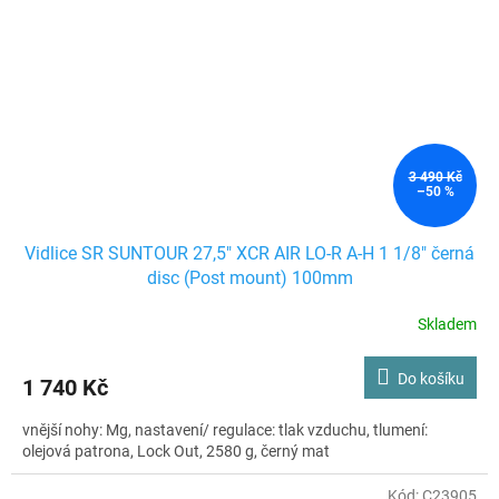
3 490 Kč
–50 %
Vidlice SR SUNTOUR 27,5" XCR AIR LO-R A-H 1 1/8" černá
disc (Post mount) 100mm
Skladem
Do košíku
1 740 Kč
vnější nohy: Mg, nastavení/ regulace: tlak vzduchu, tlumení:
olejová patrona, Lock Out, 2580 g, černý mat
Kód:
C23905