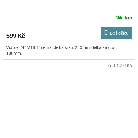
Skladem
Do košíku
599 Kč
Vidlice 24" MTB 1" černá, délka krku: 240mm, délka závitu:
100mm.
Kód:
C27106