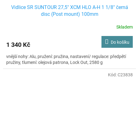
Vidlice SR SUNTOUR 27,5" XCM HLO A-H 1 1/8" černá
disc (Post mount) 100mm
Skladem
Do košíku
1 340 Kč
vnější nohy: Alu, pružení: pružina, nastavení/ regulace: předpětí
pružiny, tlumení: olejová patrona, Lock Out, 2580 g
Kód:
C23838