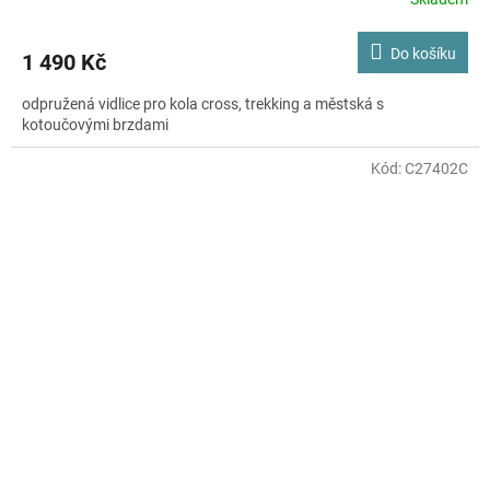
Do košíku
1 490 Kč
odpružená vidlice pro kola cross, trekking a městská s
kotoučovými brzdami
Kód:
C27402C