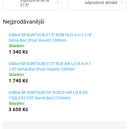
odpružené MTB
odpružené dětské
27,5"
Nejprodávanější
Vidlice SR SUNTOUR 27,5" XCM HLO A-H 1 1/8"
černá disc (Post mount) 100mm
Skladem
1 340 Kč
Vidlice SR SUNTOUR 27,5" XCR AIR LO-R A-H 1
1/8" černá disc (Post mount) 100mm
Skladem
1 740 Kč
Vidlice SR SUNTOUR 29" XCR32 AIR LO-R DS
15QLC32-CST černá disc (120mm)
Skladem
3 650 Kč
Ř