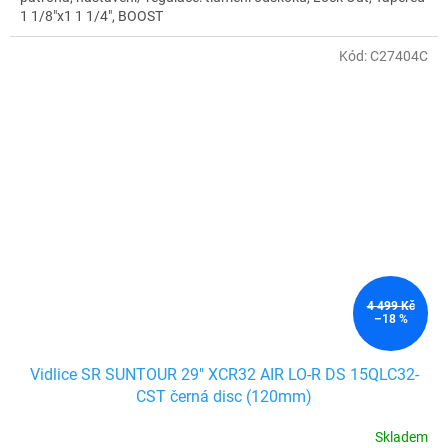
1 1/8"x1 1 1/4", BOOST
Kód:
C27404C
4 499 Kč
–18 %
Vidlice SR SUNTOUR 29" XCR32 AIR LO-R DS 15QLC32-
CST černá disc (120mm)
Skladem