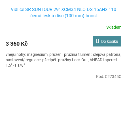
Vidlice SR SUNTOUR 29" XCM34 NLO DS 15AH2-110
černá lesklá disc (100 mm) boost
Skladem
Do košíku
3 360 Kč
vnější nohy: magnesium, pružení: pružina tlumení: olejová patrona,
nastavení/ regulace: pžedpětí pružiny Lock Out, AHEAD tapered
1,5" -1 1/8"
Kód:
C27345C