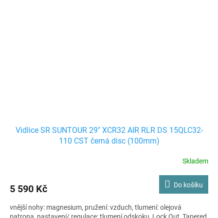
Vidlice SR SUNTOUR 29" XCR32 AIR RLR DS 15QLC32-
110 CST černá disc (100mm)
Skladem
Do košíku
5 590 Kč
vnější nohy: magnesium, pružení: vzduch, tlumení: olejová
patrona, nastavení/ regulace: tlumení odskoku, Lock Out, Tapered