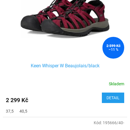
2 599 Kč
–11 %
Keen Whisper W Beaujolais/black
Skladem
DETAIL
2 299 Kč
37,5
40,5
Kód:
195666/40-