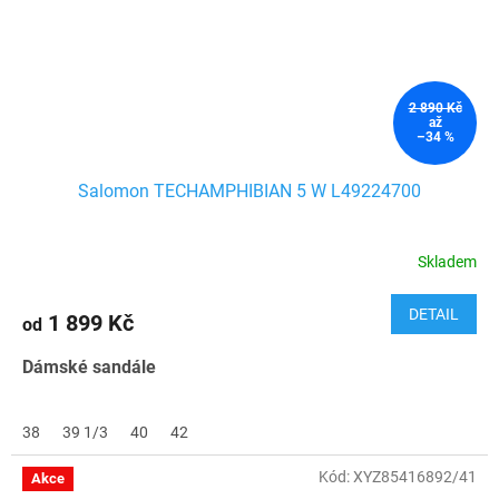
2 890 Kč
až
–34 %
Salomon TECHAMPHIBIAN 5 W L49224700
Skladem
DETAIL
1 899 Kč
od
Dámské sandále
38
39 1/3
40
42
Kód:
XYZ85416892/41
Akce