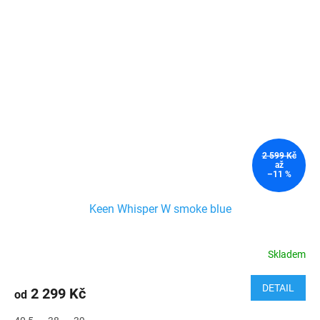
2 599 Kč
až
–11 %
Keen Whisper W smoke blue
Skladem
DETAIL
2 299 Kč
od