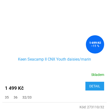
1 699 Kč
–11 %
Keen Seacamp II CNX Youth daisies/marin
Skladem
DETAIL
1 499 Kč
35
36
32/33
Kód:
273110/32