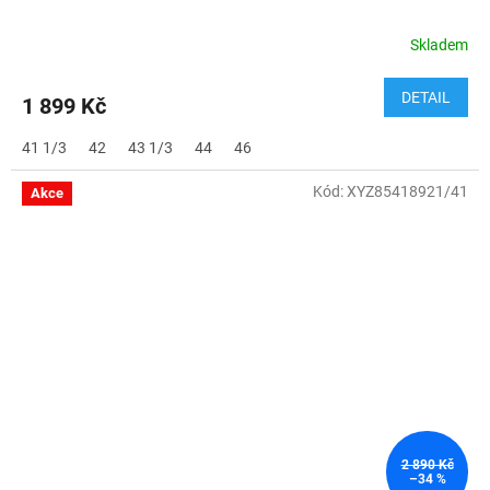
Skladem
DETAIL
1 899 Kč
41 1/3
42
43 1/3
44
46
Kód:
XYZ85418921/41
Akce
2 890 Kč
–34 %