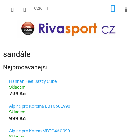
Přejít
NÁKUP
na
CZK
obsah
KOŠÍK
sandále
Nejprodávanější
Hannah Feet Jazzy Cube
Skladem
799 Kč
Alpine pro Korema LBTG58E990
Skladem
999 Kč
Alpine pro Korem MBTG4AG990
Skladem