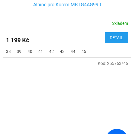
Alpine pro Korem MBTG4AG990
Skladem
DETAIL
1 199 Kč
38
39
40
41
42
43
44
45
Kód:
255763/46