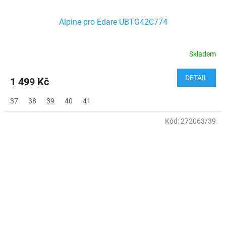
Alpine pro Edare UBTG42C774
Skladem
DETAIL
1 499 Kč
37
38
39
40
41
Kód:
272063/39