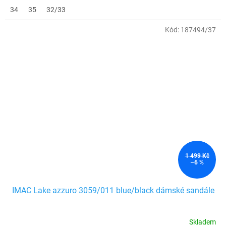
34
35
32/33
Kód:
187494/37
1 499 Kč
–6 %
IMAC Lake azzuro 3059/011 blue/black dámské sandále
Skladem