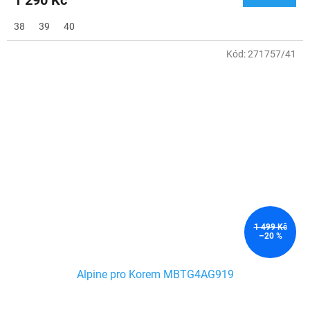
1 290 Kč
38
39
40
Kód:
271757/41
1 499 Kč
–20 %
Alpine pro Korem MBTG4AG919