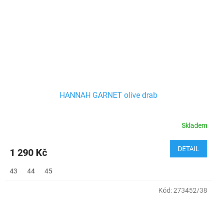
HANNAH GARNET olive drab
Skladem
DETAIL
1 290 Kč
43
44
45
Kód:
273452/38