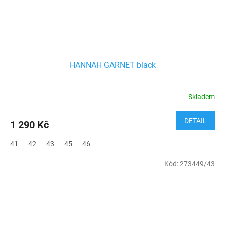
HANNAH GARNET black
Skladem
DETAIL
1 290 Kč
41
42
43
45
46
Kód:
273449/43