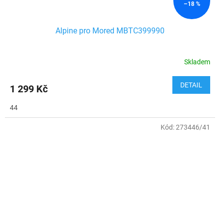
–18 %
Alpine pro Mored MBTC399990
Skladem
DETAIL
1 299 Kč
44
Kód:
273446/41