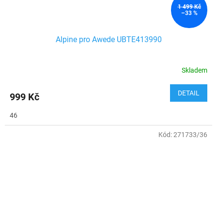
1 499 Kč
–33 %
Alpine pro Awede UBTE413990
Skladem
DETAIL
999 Kč
46
Kód:
271733/36