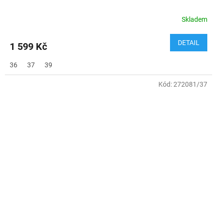
Skladem
DETAIL
1 599 Kč
36
37
39
Kód:
272081/37