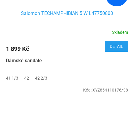
Salomon TECHAMPHIBIAN 5 W L47750800
Skladem
DETAIL
1 899 Kč
Dámské sandále
41 1/3
42
42 2/3
Kód:
XYZ854110176/38