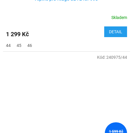
Skladem
DETAIL
1 299 Kč
44
45
46
Kód:
240975/44
1 599 Kč