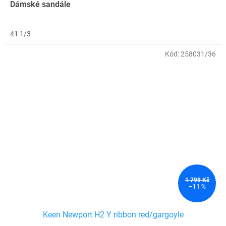
Dámské sandále
41 1/3
Kód:
258031/36
1 799 Kč
–11 %
Keen Newport H2 Y ribbon red/gargoyle