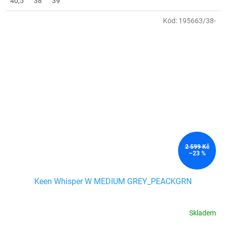
40,5
38
39
Kód:
195663/38-
2 599 Kč
–23 %
Keen Whisper W MEDIUM GREY_PEACKGRN
Skladem