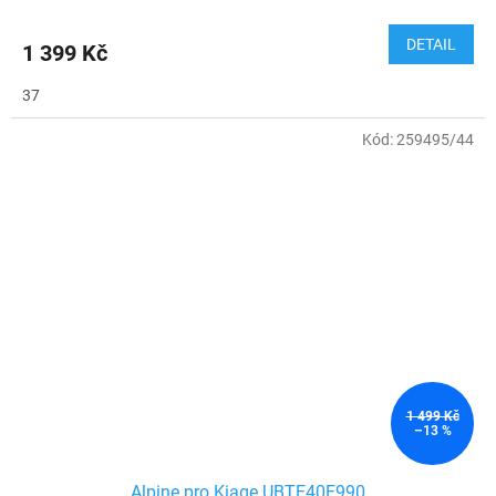
DETAIL
1 399 Kč
37
Kód:
259495/44
1 499 Kč
–13 %
Alpine pro Kiage UBTE40F990