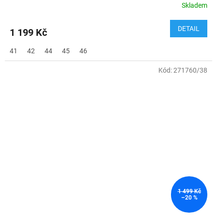
Skladem
DETAIL
1 199 Kč
41
42
44
45
46
Kód:
271760/38
1 499 Kč
–20 %