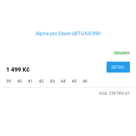
Alpine pro Edare UBTG42C990
Skladem
DETAIL
1 499 Kč
39
40
41
42
43
44
45
46
Kód:
238789/41