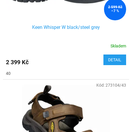
t
ů
2 599 Kč
–7 %
Keen Whisper W black/steel grey
Skladem
DETAIL
2 399 Kč
40
Kód:
273104/43