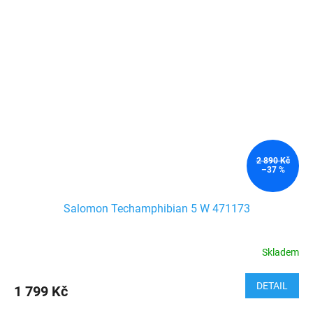
2 890 Kč
–37 %
Salomon Techamphibian 5 W 471173
Skladem
DETAIL
1 799 Kč