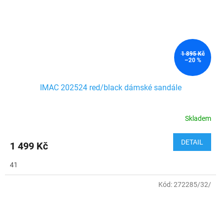
1 895 Kč
–20 %
IMAC 202524 red/black dámské sandále
Skladem
DETAIL
1 499 Kč
41
Kód:
272285/32/