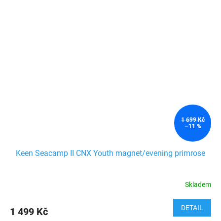
1 699 Kč
–11 %
Keen Seacamp II CNX Youth magnet/evening primrose
Skladem
DETAIL
1 499 Kč