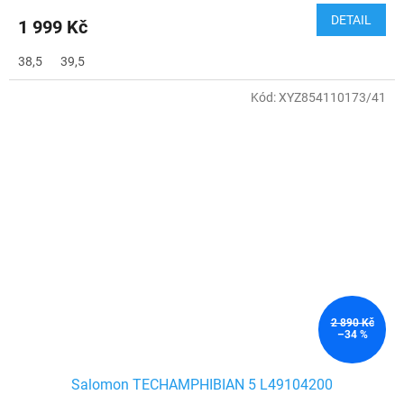
DETAIL
1 999 Kč
38,5
39,5
Kód:
XYZ854110173/41
2 890 Kč
–34 %
Salomon TECHAMPHIBIAN 5 L49104200