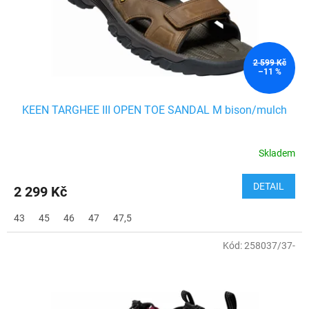
2 599 Kč
–11 %
KEEN TARGHEE III OPEN TOE SANDAL M bison/mulch
Skladem
DETAIL
2 299 Kč
43
45
46
47
47,5
Kód:
258037/37-