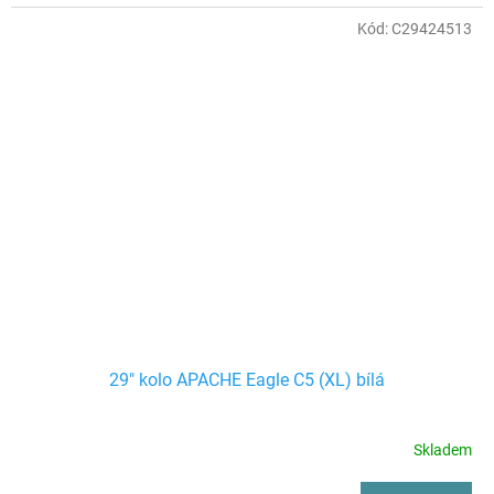
jednoduše zdoláte i nejstrmější stoupání. Ještě lepší absorpci
vibrací při průjezdu skrz nerovnosti terénu zajistí karbonová
Kód:
C29424513
sedlovka a pod kopcem pohodlně zastavíte s výkonnými brzdami
Sram Level TL.
29" kolo APACHE Eagle C5 (XL) bílá
Skladem