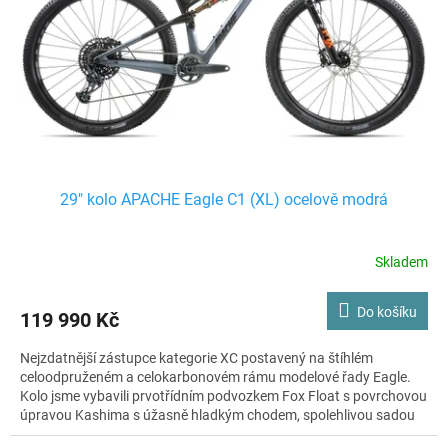
29" kolo APACHE Eagle C1 (XL) ocelově modrá
Skladem
Do košíku
119 990 Kč
Nejzdatnější zástupce kategorie XC postavený na štíhlém
celoodpruženém a celokarbonovém rámu modelové řady Eagle.
Kolo jsme vybavili prvotřídním podvozkem Fox Float s povrchovou
úpravou Kashima s úžasně hladkým chodem, spolehlivou sadou
Sram GX Eagle s převody 1×12 a to celé posadili na lehké a pevné