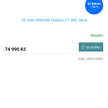
87 990 Kč
–14 %
29" kolo APACHE Hupahu C1 (M) černá
Skladem
Do košíku
74 990 Kč
Kód:
C29322600