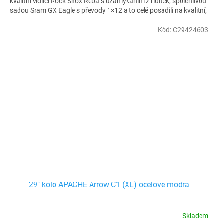
kvalitní vidlicí Rock Shox Reba s uzamykáním z řidítek, spolehlivou
sadou Sram GX Eagle s převody 1×12 a to celé posadili na kvalitní,
osvědčené výplety WTB Speedterra. Kolo jako stvořené pro
rychlou jízdu v terénu, která vás nikdy nepřestane bavit.
Kód:
C29424603
29" kolo APACHE Arrow C1 (XL) ocelově modrá
Skladem