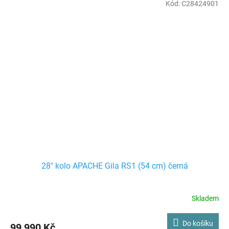
výplety WTB Proterra Light. Kolo jako stvořené pro rychlou jízdu v
Kód:
C28424901
terénu, ať už se vám do cesty postaví cokoliv.
28" kolo APACHE Gila RS1 (54 cm) černá
Skladem
Do košíku
99 990 Kč