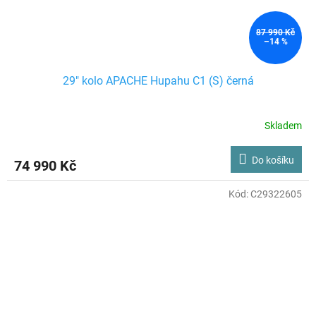
87 990 Kč
–14 %
29" kolo APACHE Hupahu C1 (S) černá
Skladem
Do košíku
74 990 Kč
Kód:
C29322605