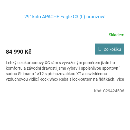
29" kolo APACHE Eagle C3 (L) oranžová
Skladem
Do košíku
84 990 Kč
Lehký celokarbonový XC rám s vyváženým poměrem jízdního
komfortu a závodní dravosti jsme vybavili spolehlivou sportovní
sadou Shimano 1×12 s přehazovačkou XT a osvědčenou
vzduchovou vidlicí Rock Shox Reba s lock-outem na řidítkách. Více
pohodlí v terénu přináší karbonová sedlovka a kvalitní kola s
náboji Shimano SLX a kevlarovými plášti WTB.
Kód:
C29424506