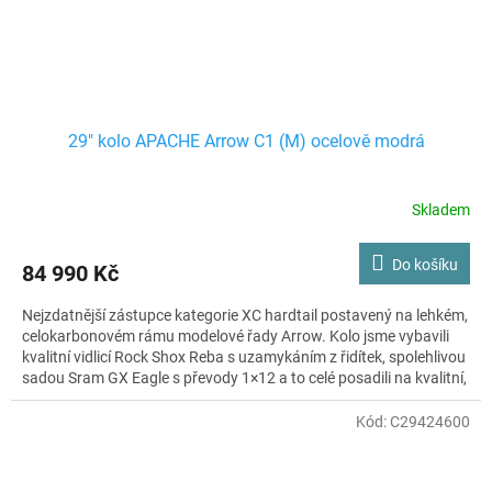
29" kolo APACHE Arrow C1 (M) ocelově modrá
Skladem
Do košíku
84 990 Kč
Nejzdatnější zástupce kategorie XC hardtail postavený na lehkém,
celokarbonovém rámu modelové řady Arrow. Kolo jsme vybavili
kvalitní vidlicí Rock Shox Reba s uzamykáním z řidítek, spolehlivou
sadou Sram GX Eagle s převody 1×12 a to celé posadili na kvalitní,
osvědčené výplety WTB Speedterra. Kolo jako stvořené pro
rychlou jízdu v terénu, která vás nikdy nepřestane bavit.
Kód:
C29424600