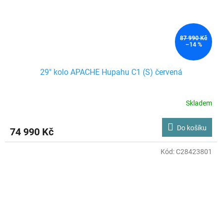
87 990 Kč
–14 %
29" kolo APACHE Hupahu C1 (S) červená
Skladem
Do košíku
74 990 Kč
Kód:
C28423801