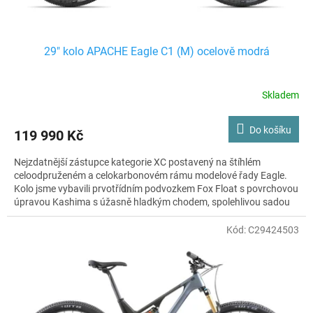
29" kolo APACHE Eagle C1 (M) ocelově modrá
Skladem
Do košíku
119 990 Kč
Nejzdatnější zástupce kategorie XC postavený na štíhlém
celoodpruženém a celokarbonovém rámu modelové řady Eagle.
Kolo jsme vybavili prvotřídním podvozkem Fox Float s povrchovou
úpravou Kashima s úžasně hladkým chodem, spolehlivou sadou
Sram GX Eagle s převody 1×12 a to celé posadili na lehké a pevné
výplety WTB Proterra Light. Kolo jako stvořené pro rychlou jízdu v
Kód:
C29424503
terénu, ať už se vám do cesty postaví cokoliv.