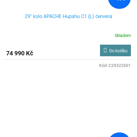
29" kolo APACHE Hupahu C1 (L) červená
Skladem
Do košíku
74 990 Kč
Kód:
C29322601