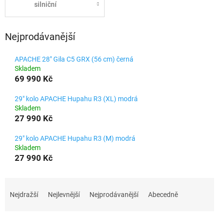
silniční
Nejprodávanější
APACHE 28" Gila C5 GRX (56 cm) černá
Skladem
69 990 Kč
29" kolo APACHE Hupahu R3 (XL) modrá
Skladem
27 990 Kč
29" kolo APACHE Hupahu R3 (M) modrá
Skladem
27 990 Kč
Ř
a
Nejdražší
Nejlevnější
Nejprodávanější
Abecedně
z
e