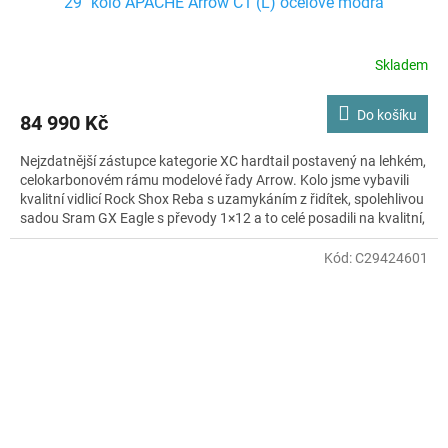
29" kolo APACHE Arrow C1 (L) ocelově modrá
Skladem
Do košíku
84 990 Kč
Nejzdatnější zástupce kategorie XC hardtail postavený na lehkém,
celokarbonovém rámu modelové řady Arrow. Kolo jsme vybavili
kvalitní vidlicí Rock Shox Reba s uzamykáním z řidítek, spolehlivou
sadou Sram GX Eagle s převody 1×12 a to celé posadili na kvalitní,
osvědčené výplety WTB Speedterra. Kolo jako stvořené pro
rychlou jízdu v terénu, která vás nikdy nepřestane bavit.
Kód:
C29424601