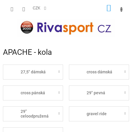
Přejít
NÁKUP
na
CZK
obsah
KOŠÍK
APACHE - kola
27,5" dámská
cross dámská
cross pánská
29" pevná
29"
gravel ride
celoodpružená