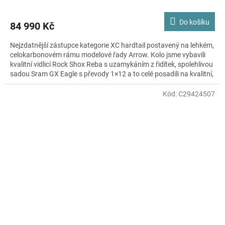
Do košíku
84 990 Kč
Nejzdatnější zástupce kategorie XC hardtail postavený na lehkém,
celokarbonovém rámu modelové řady Arrow. Kolo jsme vybavili
kvalitní vidlicí Rock Shox Reba s uzamykáním z řidítek, spolehlivou
sadou Sram GX Eagle s převody 1×12 a to celé posadili na kvalitní,
osvědčené výplety WTB Speedterra. Kolo jako stvořené pro
rychlou jízdu v terénu, která vás nikdy nepřestane bavit.
Kód:
C29424507