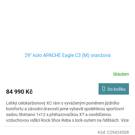
29" kolo APACHE Eagle C3 (M) oranžová
Skladem
Do košíku
84 990 Kč
Lehký celokarbonový XC rám s vyváženým poměrem jízdního
komfortu a závodní dravosti jsme vybavili spolehlivou sportovní
sadou Shimano 1×12 s přehazovačkou XT a osvědčenou
vzduchovou vidlicí Rock Shox Reba s lock-outem na řidítkách. Více
pohodlí v terénu přináší karbonová sedlovka a kvalitní kola s
náboji Shimano SLX a kevlarovými plášti WTB.
Kód:
C29424508