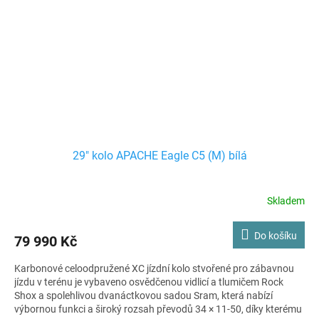
29" kolo APACHE Eagle C5 (M) bílá
Skladem
Do košíku
79 990 Kč
Karbonové celoodpružené XC jízdní kolo stvořené pro zábavnou
jízdu v terénu je vybaveno osvědčenou vidlicí a tlumičem Rock
Shox a spolehlivou dvanáctkovou sadou Sram, která nabízí
výbornou funkci a široký rozsah převodů 34 × 11-50, díky kterému