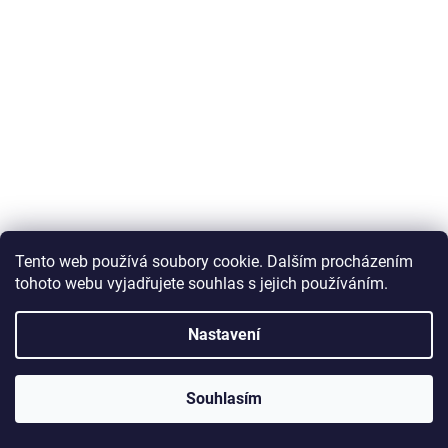
Tento web používá soubory cookie. Dalším procházením
tohoto webu vyjadřujete souhlas s jejich používáním.
APACHE 28" Gila C5 GRX (56 cm) černá
Nastavení
Skladem
Souhlasím
Do košíku
69 990 Kč