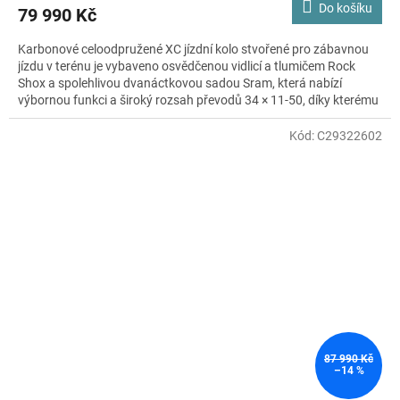
Do košíku
79 990 Kč
Karbonové celoodpružené XC jízdní kolo stvořené pro zábavnou
jízdu v terénu je vybaveno osvědčenou vidlicí a tlumičem Rock
Shox a spolehlivou dvanáctkovou sadou Sram, která nabízí
výbornou funkci a široký rozsah převodů 34 × 11-50, díky kterému
jednoduše zdoláte i nejstrmější stoupání. Ještě lepší absorpci
vibrací při průjezdu skrz nerovnosti terénu zajistí karbonová
Kód:
C29322602
sedlovka a pod kopcem pohodlně zastavíte s výkonnými brzdami
Sram Level TL.
87 990 Kč
–14 %