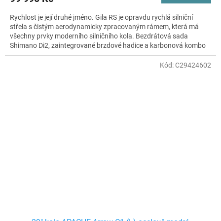
Rychlost je její druhé jméno. Gila RS je opravdu rychlá silniční
střela s čistým aerodynamicky zpracovaným rámem, která má
všechny prvky moderního silničního kola. Bezdrátová sada
Shimano Di2, zaintegrované brzdové hadice a karbonová kombo
řídítka, to vše tvoří dokonalý komplet, který dodává kolu
potřebnou rychlost, lehkost a snadnou ovladatelnost. Krásu
Kód:
C29424602
celého kola podtrhují doplňky od prémiové italské značky Repente,
se kterými budete hvězdou každého silničního pelotonu.