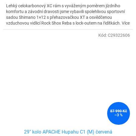
Lehký celokarbonový XC rám s vyváženým poměrem jízdního
komfortu a závodní dravosti jsme vybavili spolehlivou sportovní
sadou Shimano 1×12 s přehazovačkou XT a osvědčenou
vzduchovou vidlicí Rock Shox Reba s lock-outem na řidítkách. Více
pohodlí v terénu přináší karbonová sedlovka a kvalitní kola s
náboji Shimano SLX a kevlarovými plášti WTB.
Kód:
C29322606
87 990 Kč
–3 %
29" kolo APACHE Hupahu C1 (M) červená