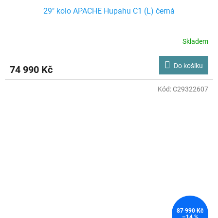
29" kolo APACHE Hupahu C1 (L) černá
Skladem
Do košíku
74 990 Kč
Kód:
C29322607
87 990 Kč
–14 %