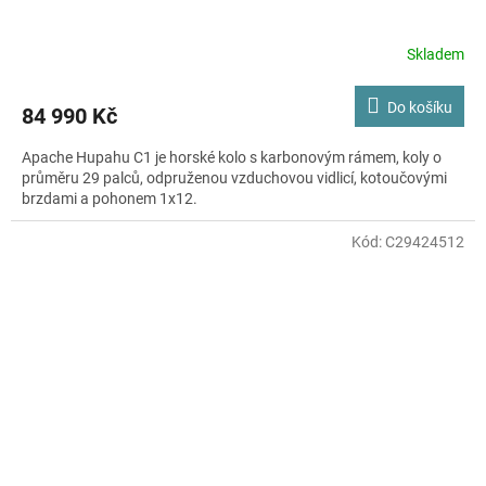
Skladem
Do košíku
84 990 Kč
Apache Hupahu C1 je horské kolo s karbonovým rámem, koly o
průměru 29 palců, odpruženou vzduchovou vidlicí, kotoučovými
brzdami a pohonem 1x12.
Kód:
C29424512