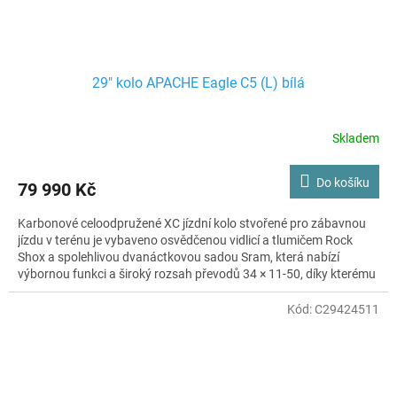
29" kolo APACHE Eagle C5 (L) bílá
Skladem
Do košíku
79 990 Kč
Karbonové celoodpružené XC jízdní kolo stvořené pro zábavnou
jízdu v terénu je vybaveno osvědčenou vidlicí a tlumičem Rock
Shox a spolehlivou dvanáctkovou sadou Sram, která nabízí
výbornou funkci a široký rozsah převodů 34 × 11-50, díky kterému
jednoduše zdoláte i nejstrmější stoupání. Ještě lepší absorpci
vibrací při průjezdu skrz nerovnosti terénu zajistí karbonová
Kód:
C29424511
sedlovka a pod kopcem pohodlně zastavíte s výkonnými brzdami
Sram Level TL.