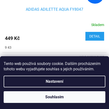
ADIDAS ADILETTE AQUA FY8047
Skladem
DETAIL
449 Kč
9 43
Kód:
160610/10
Tento web používá soubory cookie. Dalším procházením
tohoto webu vyjadřujete souhlas s jejich používáním.
Nastavení
Souhlasím