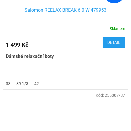
Salomon REELAX BREAK 6.0 W 479953
Skladem
DETAIL
1 499 Kč
Dámské relaxační boty
38
39 1/3
42
Kód:
255007/37