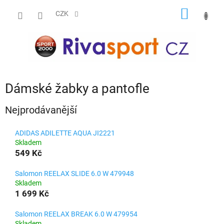
Přejít
NÁKUP
na
CZK
obsah
KOŠÍK
Dámské žabky a pantofle
Nejprodávanější
ADIDAS ADILETTE AQUA JI2221
Skladem
549 Kč
Salomon REELAX SLIDE 6.0 W 479948
Skladem
1 699 Kč
Salomon REELAX BREAK 6.0 W 479954
Skladem