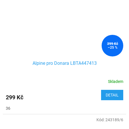
399 Kč
–25 %
Alpine pro Donara LBTA447413
Skladem
DETAIL
299 Kč
36
Kód:
243189/6