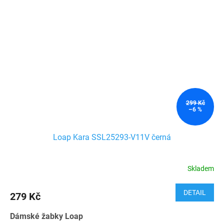
299 Kč
–6 %
Loap Kara SSL25293-V11V černá
Skladem
DETAIL
279 Kč
Dámské žabky Loap