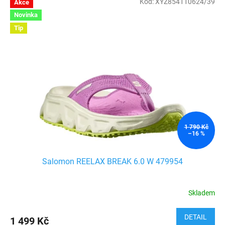
Kód:
XYZ854110624/39
Akce
Novinka
Tip
1 790 Kč
–16 %
Salomon REELAX BREAK 6.0 W 479954
Skladem
DETAIL
1 499 Kč