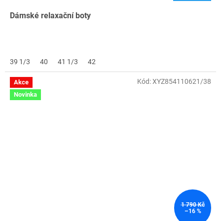
Dámské relaxační boty
39 1/3
40
41 1/3
42
Kód:
XYZ854110621/38
Akce
Novinka
1 790 Kč
–16 %