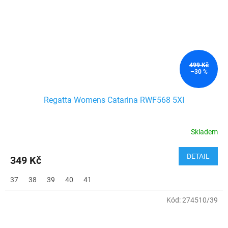
499 Kč
–30 %
Regatta Womens Catarina RWF568 5XI
Skladem
DETAIL
349 Kč
37
38
39
40
41
Kód:
274510/39