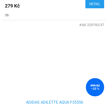
DETAIL
279 Kč
36
Kód:
225192/37
599 Kč
–25 %
ADIDAS ADILETTE AQUA F35556