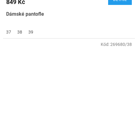
849 Kč
Dámské pantofle
37
38
39
Kód:
269680/38