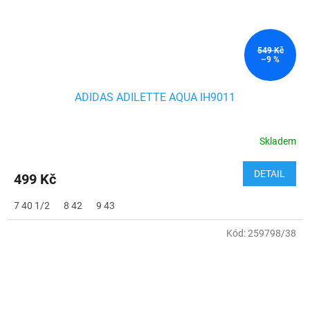
549 Kč
–9 %
ADIDAS ADILETTE AQUA IH9011
Skladem
DETAIL
499 Kč
7 40 1/2
8 42
9 43
Kód:
259798/38