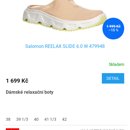
1 999 Kč
–15 %
Salomon REELAX SLIDE 6.0 W 479948
Skladem
DETAIL
1 699 Kč
Dámské relaxační boty
38
39 1/3
40
41 1/3
42