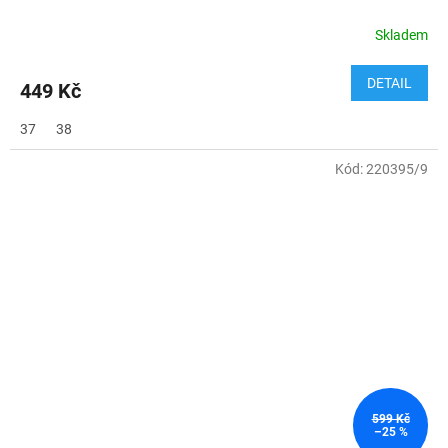
Skladem
DETAIL
449 Kč
37
38
Kód:
220395/9
599 Kč
–25 %