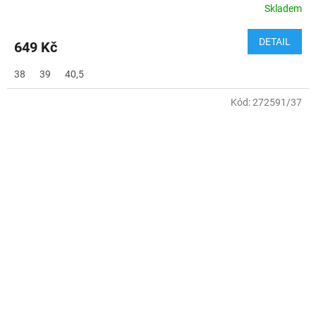
Skladem
DETAIL
649 Kč
38
39
40,5
Kód:
272591/37