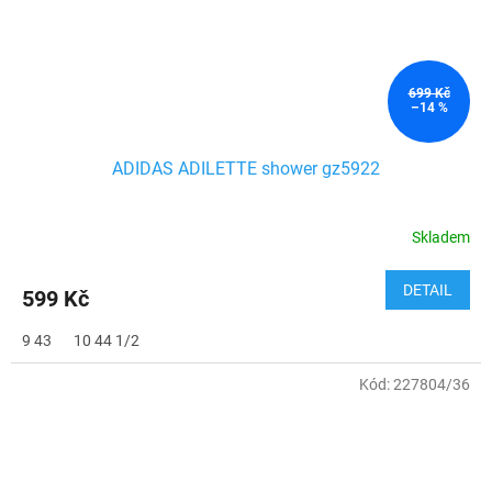
699 Kč
–14 %
ADIDAS ADILETTE shower gz5922
Skladem
DETAIL
599 Kč
9 43
10 44 1/2
Kód:
227804/36