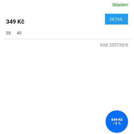
Skladem
DETAIL
349 Kč
38
40
Kód:
253720/6
849 Kč
–5 %