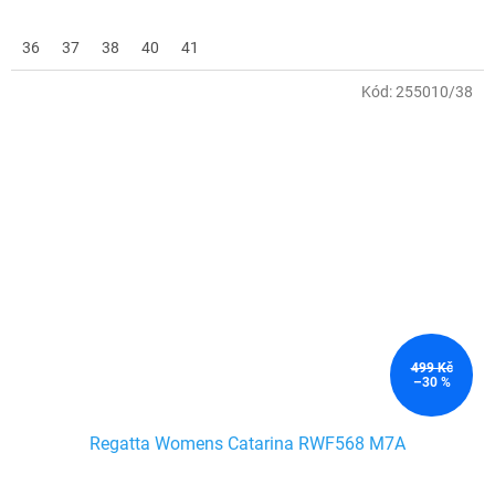
36
37
38
40
41
Kód:
255010/38
499 Kč
–30 %
Regatta Womens Catarina RWF568 M7A