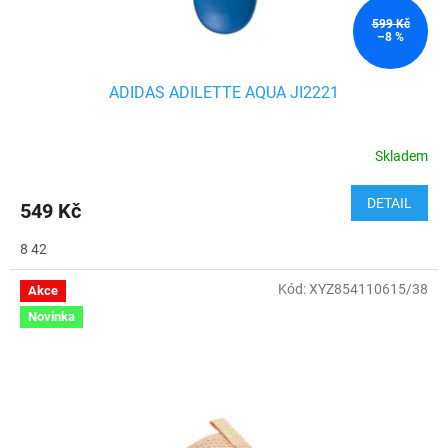
t
ů
599 Kč
–8 %
ADIDAS ADILETTE AQUA JI2221
Skladem
DETAIL
549 Kč
8 42
Kód:
XYZ854110615/38
Akce
Novinka