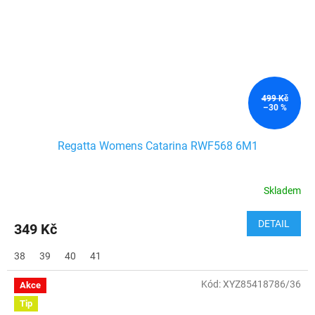
499 Kč
–30 %
Regatta Womens Catarina RWF568 6M1
Skladem
DETAIL
349 Kč
38
39
40
41
Kód:
XYZ85418786/36
Akce
Tip