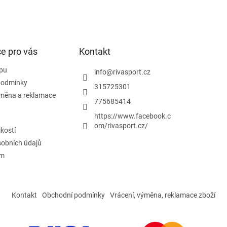
e pro vás
Kontakt
pu
info
@
rivasport.cz
podmínky
315725301
ýměna a reklamace
775685414
https://www.facebook.c
om/rivasport.cz/
ikostí
obních údajů
ám
Kontakt
Obchodní podmínky
Vrácení, výměna, reklamace zboží