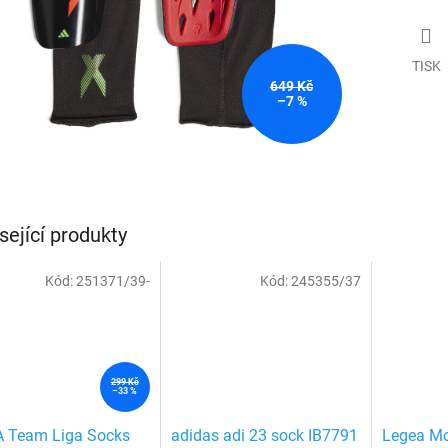
TISK
649 Kč
–7 %
sející produkty
Kód:
251371/39-
Kód:
245355/37
299 Kč
–33 %
 Team Liga Socks
adidas adi 23 sock IB7791
Legea Mo