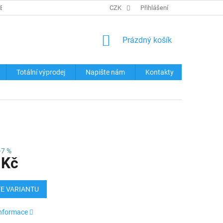
REKLAMACE ZBOŽÍ
KONTAKTY
CZK
TABULKY VELIKOSTÍ
Přihlášení
OCHRA
NÁKUPNÍ
Prázdný košík
KOŠÍK
Totální výprodej
Napište nám
Kontakty
–7 %
 Kč
E VARIANTU
informace