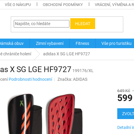
VŠE O NÁKUPU
OBCHODNÍ PODMÍNKY
VRÁCENÍ, VÝMĚNA A 
HLEDAT
Dámská obuv
Zimní vybavení
Fitness
Vše pro turistiku
é chrániče holení
adidas X SG LGE HF9727
das X SG LGE HF9727
199176/XL
né
cení
Podrobnosti hodnocení
Značka:
ADIDAS
ní
u
649 Kč
599
Měrná
cena:
ZVOLT
ek.
Detailní 