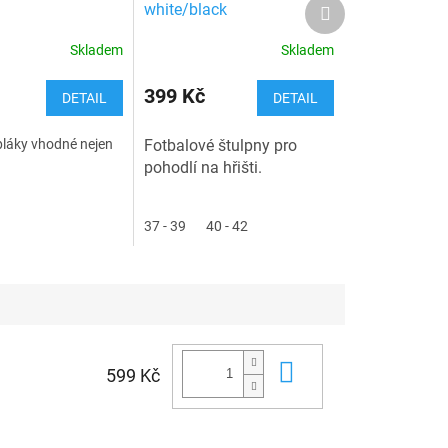
Další
white/black
produkt
Skladem
Skladem
399 Kč
DETAIL
DETAIL
láky vhodné nejen
Fotbalové štulpny pro
pohodlí na hřišti.
37 - 39
40 - 42
Do košíku
599 Kč