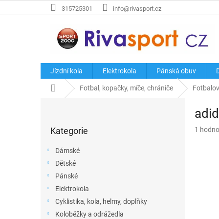
Přejít
315725301
info@rivasport.cz
na
obsah
Jízdní kola
Elektrokola
Pánská obuv
Domů
Fotbal, kopačky, míče, chrániče
Fotbalov
P
adi
o
Přeskočit
s
Průměr
Kategorie
1 hodno
kategorie
t
hodnoce
r
produkt
Dámské
a
je
Dětské
n
1,0
z
Pánské
n
5
í
Elektrokola
hvězdič
p
Cyklistika, kola, helmy, doplňky
a
Koloběžky a odrážedla