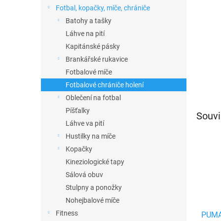
n
Fotbal, kopačky, míče, chrániče
e
Batohy a tašky
l
Láhve na pití
Kapitánské pásky
Brankářské rukavice
Fotbalové míče
Fotbalové chrániče holení
Oblečení na fotbal
Píšťalky
Souvi
Láhve va pití
Hustilky na míče
Kopačky
Kineziologické tapy
Sálová obuv
Stulpny a ponožky
Nohejbalové míče
Fitness
PUMA