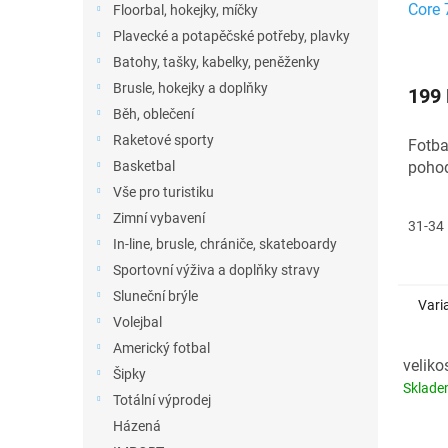
Core 
Floorbal, hokejky, míčky
Plavecké a potapěčské potřeby, plavky
Batohy, tašky, kabelky, peněženky
Brusle, hokejky a doplňky
199
Běh, oblečení
Raketové sporty
Fotba
pohodl
Basketbal
Vše pro turistiku
Zimní vybavení
31-34
In-line, brusle, chrániče, skateboardy
Sportovní výživa a doplňky stravy
Sluneční brýle
Vari
Volejbal
Americký fotbal
veliko
Šipky
Sklad
Totální výprodej
Házená