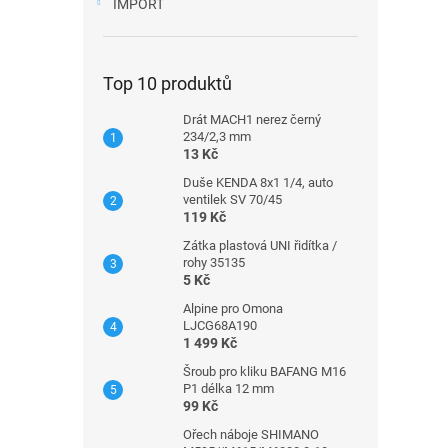
IMPORT
Top 10 produktů
Drát MACH1 nerez černý
234/2,3 mm
13 Kč
Duše KENDA 8x1 1/4, auto
ventilek SV 70/45
119 Kč
Zátka plastová UNI řidítka /
rohy 35135
5 Kč
Alpine pro Omona
LJCG68A190
1 499 Kč
Šroub pro kliku BAFANG M16
P1 délka 12 mm
99 Kč
Ořech náboje SHIMANO