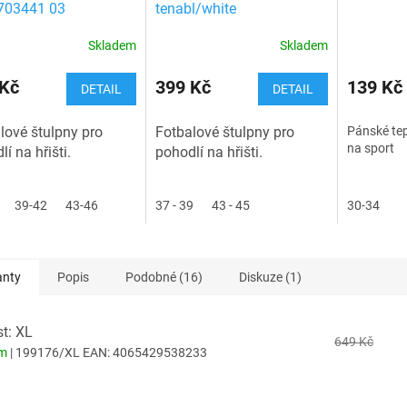
703441 03
tenabl/white
Skladem
Skladem
 Kč
399 Kč
139 Kč
DETAIL
DETAIL
lové štulpny pro
Fotbalové štulpny pro
Pánské tep
na sport
í na hřišti.
pohodlí na hřišti.
39-42
43-46
37 - 39
43 - 45
30-34
anty
Popis
Podobné (16)
Diskuze (1)
st: XL
649 Kč
em
| 199176/XL
EAN:
4065429538233