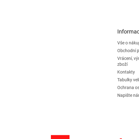
á
p
a
t
Informac
í
Vše o náku
Obchodní 
Vrácení, v
zboží
Kontakty
Tabulky vel
Ochrana os
Napište n