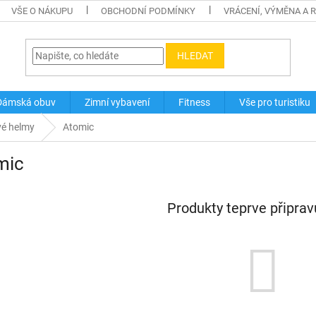
VŠE O NÁKUPU
OBCHODNÍ PODMÍNKY
VRÁCENÍ, VÝMĚNA A 
HLEDAT
Dámská obuv
Zimní vybavení
Fitness
Vše pro turistiku
vé helmy
Atomic
mic
Produkty teprve připra