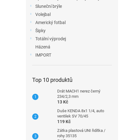
Sluneční brýle
Volejbal
Americký fotbal
Šipky
Totální výprodej
Házená
IMPORT
Top 10 produktů
Drát MACH1 nerez černý
234/2,3 mm
13 Kč
Duše KENDA 8x1 1/4, auto
ventilek SV 70/45
119 Kč
Zátka plastová UNI řidítka /
rohy 35135