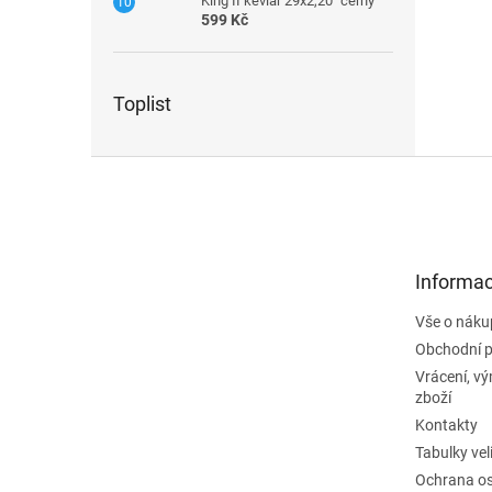
King II kevlar 29x2,20" černý
599 Kč
Toplist
Z
á
p
a
t
Informac
í
Vše o náku
Obchodní 
Vrácení, v
zboží
Kontakty
Tabulky vel
Ochrana os