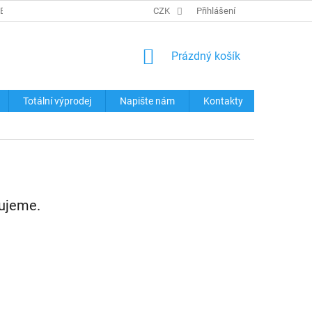
REKLAMACE ZBOŽÍ
KONTAKTY
CZK
TABULKY VELIKOSTÍ
Přihlášení
OCHRA
NÁKUPNÍ
Prázdný košík
KOŠÍK
Totální výprodej
Napište nám
Kontakty
vujeme.