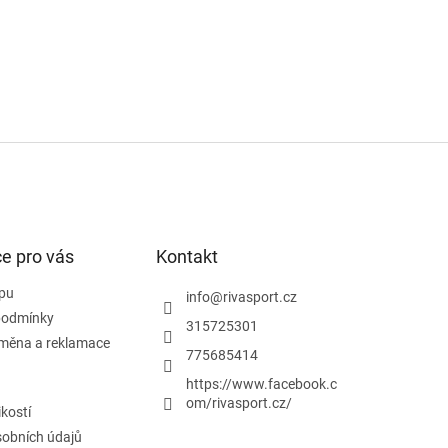
e pro vás
Kontakt
pu
info
@
rivasport.cz
podmínky
315725301
ýměna a reklamace
775685414
https://www.facebook.c
om/rivasport.cz/
ikostí
obních údajů