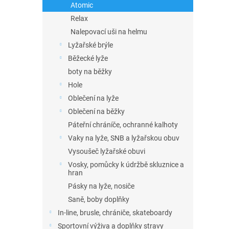
Atomic
Relax
Nalepovací uši na helmu
Lyžařské brýle
Běžecké lyže
boty na běžky
Hole
Oblečení na lyže
Oblečení na běžky
Páteřní chráníče, ochranné kalhoty
Vaky na lyže, SNB a lyžařskou obuv
Vysoušeč lyžařské obuvi
Vosky, pomůcky k údržbě skluznice a
hran
Pásky na lyže, nosiče
Saně, boby doplňky
In-line, brusle, chrániče, skateboardy
Sportovní výživa a doplňky stravy