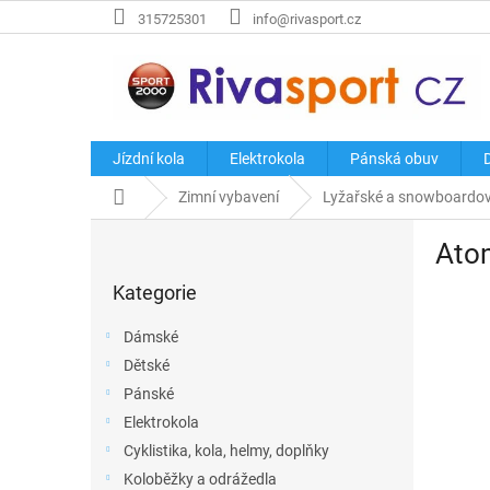
Přejít
315725301
info@rivasport.cz
na
obsah
Jízdní kola
Elektrokola
Pánská obuv
Domů
Zimní vybavení
Lyžařské a snowboardo
P
Ato
o
Přeskočit
s
Kategorie
kategorie
t
r
Dámské
a
Dětské
n
Pánské
n
í
Elektrokola
p
Cyklistika, kola, helmy, doplňky
a
Koloběžky a odrážedla