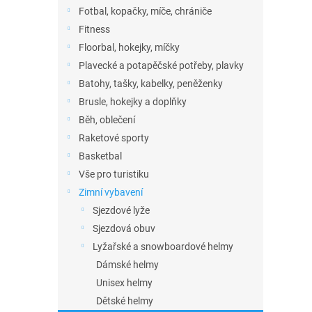
n
Fotbal, kopačky, míče, chrániče
e
Fitness
l
Floorbal, hokejky, míčky
Plavecké a potapěčské potřeby, plavky
Batohy, tašky, kabelky, peněženky
Brusle, hokejky a doplňky
Běh, oblečení
Raketové sporty
Basketbal
Vše pro turistiku
Zimní vybavení
Sjezdové lyže
Sjezdová obuv
Lyžařské a snowboardové helmy
Dámské helmy
Unisex helmy
Dětské helmy