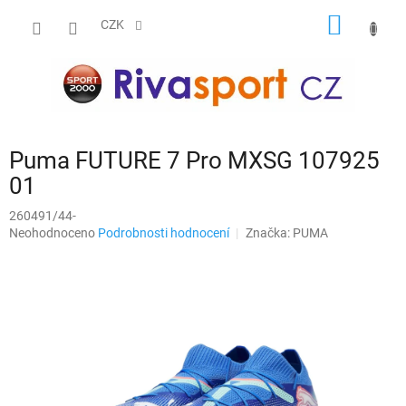
Přejít
NÁKUP
na
CZK
obsah
KOŠÍK
Puma FUTURE 7 Pro MXSG 107925
01
260491/44-
Průměrné
Neohodnoceno
Podrobnosti hodnocení
Značka:
PUMA
hodnocení
produktu
je
0,0
z
5
hvězdiček.