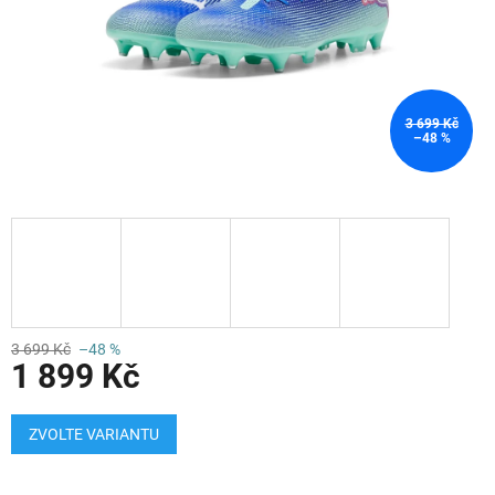
3 699 Kč
–48 %
3 699 Kč
–48 %
1 899 Kč
Měrná
cena:
ZVOLTE VARIANTU