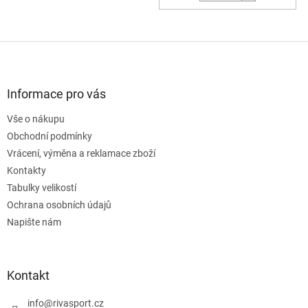
Z
á
p
a
Informace pro vás
t
Vše o nákupu
í
Obchodní podmínky
Vrácení, výměna a reklamace zboží
Kontakty
Tabulky velikostí
Ochrana osobních údajů
Napište nám
Kontakt
info
@
rivasport.cz