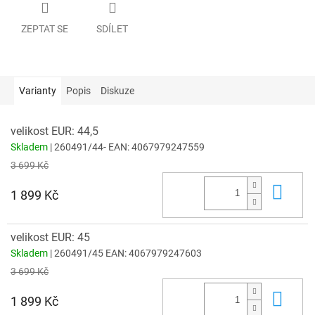
ZEPTAT SE
SDÍLET
Varianty
Popis
Diskuze
velikost EUR: 44,5
Skladem
| 260491/44-
EAN:
4067979247559
3 699 Kč
Do 
1 899 Kč
velikost EUR: 45
Skladem
| 260491/45
EAN:
4067979247603
3 699 Kč
Do 
1 899 Kč