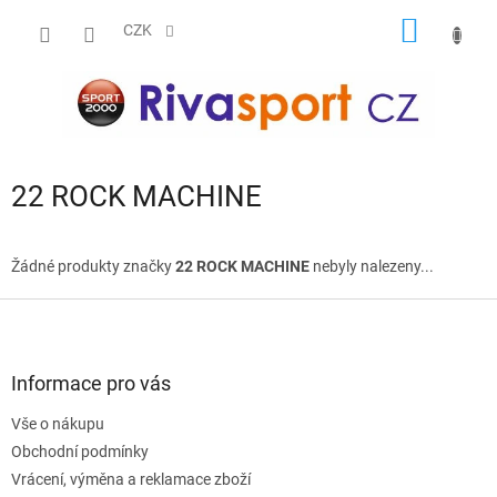
Přejít
NÁKUP
na
CZK
obsah
KOŠÍK
22 ROCK MACHINE
Žádné produkty značky
22 ROCK MACHINE
nebyly nalezeny...
Z
á
p
a
Informace pro vás
t
Vše o nákupu
í
Obchodní podmínky
Vrácení, výměna a reklamace zboží