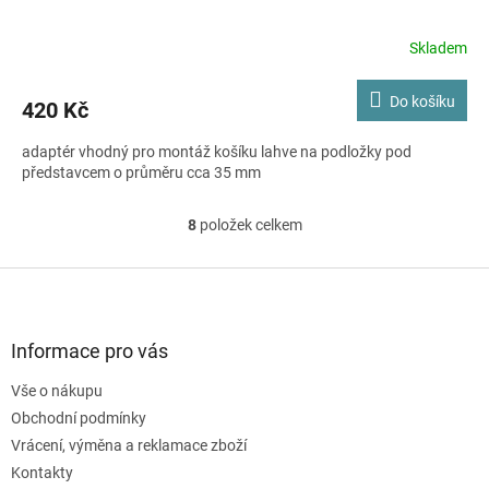
Skladem
Do košíku
420 Kč
adaptér vhodný pro montáž košíku lahve na podložky pod
představcem o průměru cca 35 mm
8
položek celkem
O
v
l
Z
á
á
d
p
a
a
Informace pro vás
c
t
í
Vše o nákupu
í
p
Obchodní podmínky
r
v
Vrácení, výměna a reklamace zboží
k
Kontakty
y