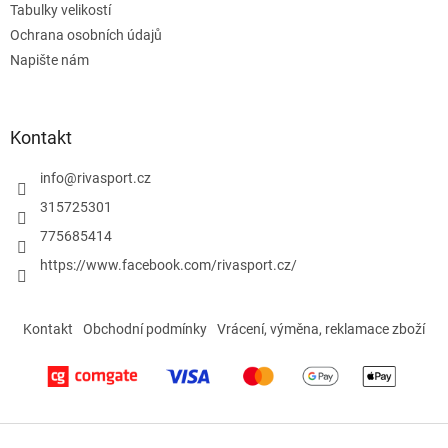
Tabulky velikostí
v
ý
Ochrana osobních údajů
p
Napište nám
i
s
u
Kontakt
info
@
rivasport.cz
315725301
775685414
https://www.facebook.com/rivasport.cz/
Kontakt
Obchodní podmínky
Vrácení, výměna, reklamace zboží