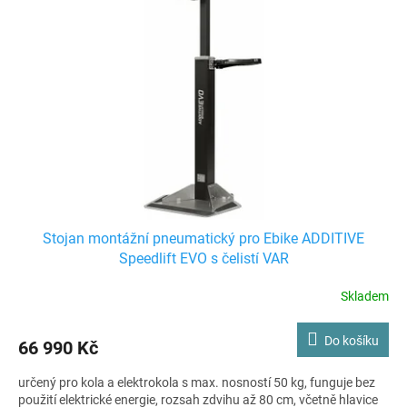
i
r
s
o
p
d
r
u
o
k
d
t
u
ů
k
t
ů
Stojan montážní pneumatický pro Ebike ADDITIVE
Speedlift EVO s čelistí VAR
Skladem
Do košíku
66 990 Kč
určený pro kola a elektrokola s max. nosností 50 kg, funguje bez
použití elektrické energie, rozsah zdvihu až 80 cm, včetně hlavice