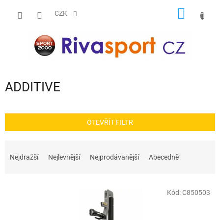
Přejít
NÁKUP
na
CZK
obsah
KOŠÍK
ADDITIVE
OTEVŘÍT FILTR
Ř
a
Nejdražší
Nejlevnější
Nejprodávanější
Abecedně
z
e
V
n
Kód:
C850503
ý
í
p
p