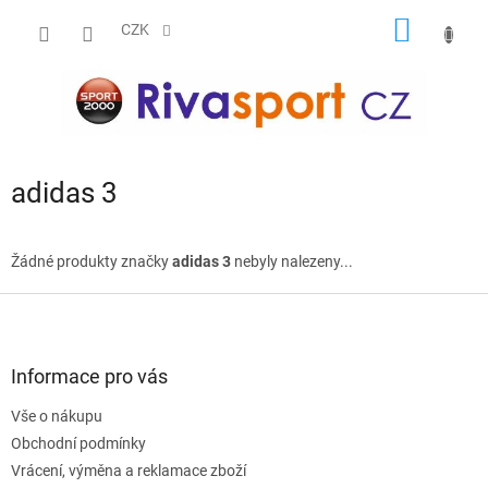
Přejít
NÁKUP
na
CZK
obsah
KOŠÍK
adidas 3
Žádné produkty značky
adidas 3
nebyly nalezeny...
Z
á
p
a
Informace pro vás
t
Vše o nákupu
í
Obchodní podmínky
Vrácení, výměna a reklamace zboží