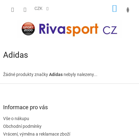
Přejít
NÁKUP
na
CZK
obsah
KOŠÍK
Adidas
Žádné produkty značky
Adidas
nebyly nalezeny...
Z
á
p
a
Informace pro vás
t
Vše o nákupu
í
Obchodní podmínky
Vrácení, výměna a reklamace zboží