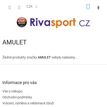
Přejít
NÁKUP
na
CZK
obsah
KOŠÍK
AMULET
Žádné produkty značky
AMULET
nebyly nalezeny...
Z
á
p
a
Informace pro vás
t
Vše o nákupu
í
Obchodní podmínky
Vrácení, výměna a reklamace zboží