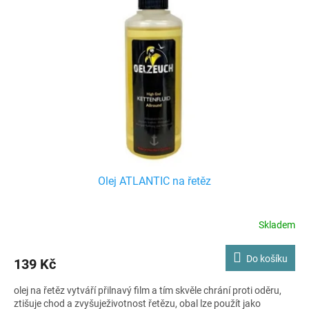
i
r
s
o
p
d
r
u
o
k
d
t
u
ů
k
t
ů
Olej ATLANTIC na řetěz
Skladem
Do košíku
139 Kč
olej na řetěz vytváří přilnavý film a tím skvěle chrání proti oděru,
ztišuje chod a zvyšuježivotnost řetězu, obal lze použít jako