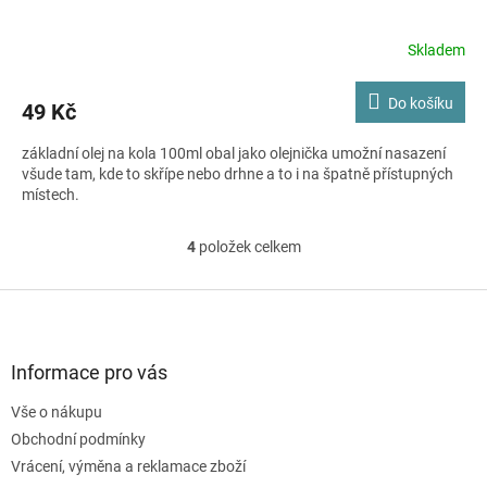
Skladem
Do košíku
49 Kč
základní olej na kola 100ml obal jako olejnička umožní nasazení
všude tam, kde to skřípe nebo drhne a to i na špatně přístupných
místech.
4
položek celkem
O
v
l
Z
á
á
d
p
a
a
Informace pro vás
c
t
í
Vše o nákupu
í
p
Obchodní podmínky
r
v
Vrácení, výměna a reklamace zboží
k