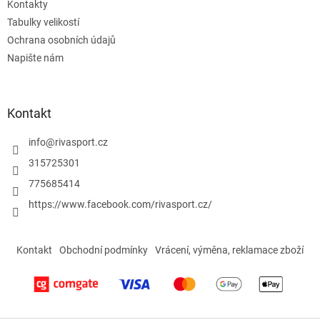
Kontakty
y
Tabulky velikostí
v
ý
Ochrana osobních údajů
p
Napište nám
i
s
u
Kontakt
info
@
rivasport.cz
315725301
775685414
https://www.facebook.com/rivasport.cz/
Kontakt
Obchodní podmínky
Vrácení, výměna, reklamace zboží