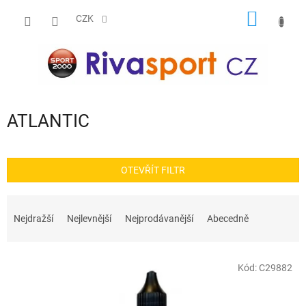
Přejít
NÁKUP
na
CZK
obsah
KOŠÍK
ATLANTIC
OTEVŘÍT FILTR
Ř
a
Nejdražší
Nejlevnější
Nejprodávanější
Abecedně
z
e
V
n
Kód:
C29882
ý
í
p
p