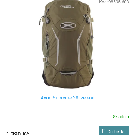
Kód:
98595I603
Axon Supreme 28l zelená
Skladem
Do košíku
1 390 Kč