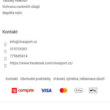
Tabulky velikostí
v
ý
Ochrana osobních údajů
p
Napište nám
i
s
u
Kontakt
info
@
rivasport.cz
315725301
775685414
https://www.facebook.com/rivasport.cz/
Kontakt
Obchodní podmínky
Vrácení, výměna, reklamace zboží