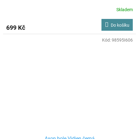
Skladem
Do košíku
699 Kč
Kód:
98595I606
Axon hole Vidien černá