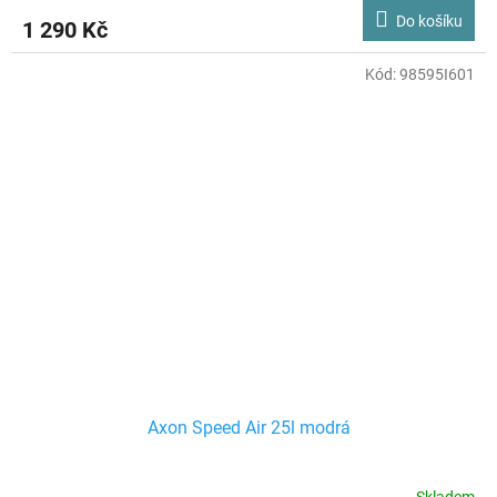
Do košíku
1 290 Kč
Kód:
98595I601
Axon Speed Air 25l modrá