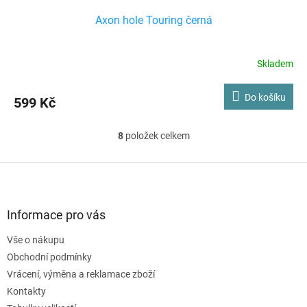
Axon hole Touring černá
Skladem
Do košíku
599 Kč
8
položek celkem
O
v
l
Z
á
á
d
p
a
a
Informace pro vás
c
t
í
Vše o nákupu
í
p
Obchodní podmínky
r
v
Vrácení, výměna a reklamace zboží
k
Kontakty
y