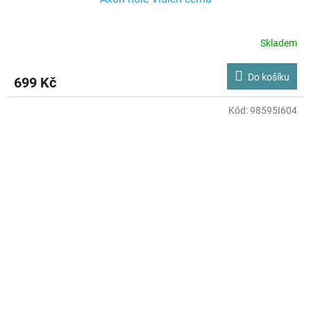
Skladem
Do košíku
699 Kč
Kód:
98595I604