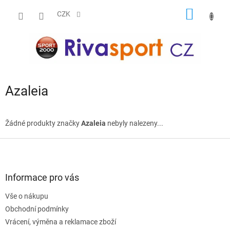
Přejít
NÁKUP
na
CZK
obsah
KOŠÍK
Azaleia
Žádné produkty značky
Azaleia
nebyly nalezeny...
Z
á
p
a
Informace pro vás
t
Vše o nákupu
í
Obchodní podmínky
Vrácení, výměna a reklamace zboží