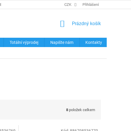
REKLAMACE ZBOŽÍ
KONTAKTY
CZK
TABULKY VELIKOSTÍ
Přihlášení
OCHRA
NÁKUPNÍ
Prázdný košík
KOŠÍK
Totální výprodej
Napište nám
Kontakty
8
položek celkem
8536769
Kód:
886798536770