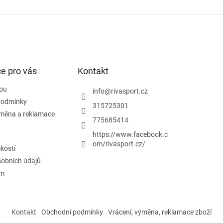
v
ý
p
i
s
u
e pro vás
Kontakt
pu
info
@
rivasport.cz
podmínky
315725301
ýměna a reklamace
775685414
https://www.facebook.c
om/rivasport.cz/
ikostí
obních údajů
ám
Kontakt
Obchodní podmínky
Vrácení, výměna, reklamace zboží