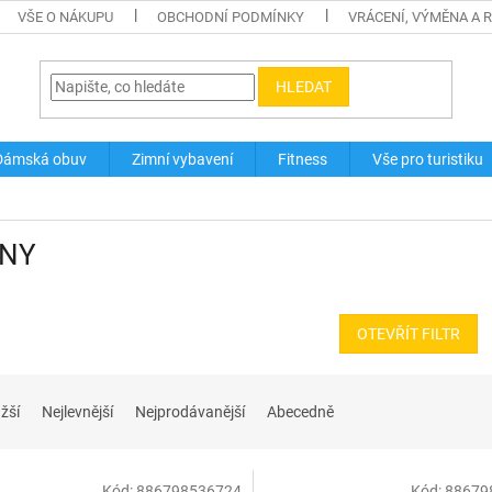
VŠE O NÁKUPU
OBCHODNÍ PODMÍNKY
VRÁCENÍ, VÝMĚNA A 
HLEDAT
Dámská obuv
Zimní vybavení
Fitness
Vše pro turistiku
NY
OTEVŘÍT FILTR
žší
Nejlevnější
Nejprodávanější
Abecedně
Kód:
886798536724
Kód:
88679