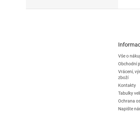
Z
á
p
a
t
Informac
í
Vše o náku
Obchodní 
Vrácení, v
zboží
Kontakty
Tabulky vel
Ochrana os
Napište n