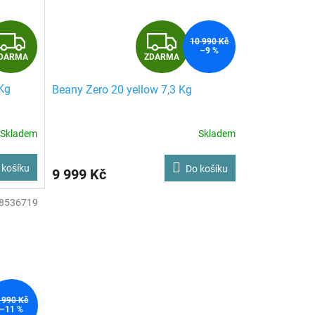
Z
Z
10 990 Kč
–9 %
ZDARMA
DARMA
D
D
 Kg
Beany Zero 20 yellow 7,3 Kg
A
A
R
R
Skladem
Skladem
M
M
 košíku
Do košíku
9 999 Kč
A
A
8536719
 990 Kč
–11 %