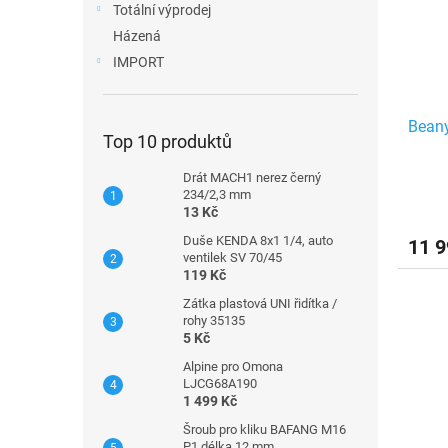
Totální výprodej
Házená
IMPORT
Beany
Top 10 produktů
Drát MACH1 nerez černý
234/2,3 mm
13 Kč
Duše KENDA 8x1 1/4, auto
11 9
ventilek SV 70/45
119 Kč
Zátka plastová UNI řidítka /
rohy 35135
5 Kč
Alpine pro Omona
LJCG68A190
1 499 Kč
Šroub pro kliku BAFANG M16
P1 délka 12 mm