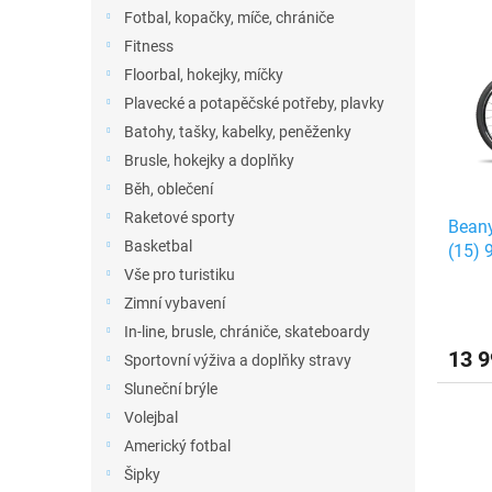
n
ý
í
Fotbal, kopačky, míče, chrániče
e
p
p
Fitness
l
i
r
Floorbal, hokejky, míčky
s
o
Plavecké a potapěčské potřeby, plavky
p
d
r
u
Batohy, tašky, kabelky, peněženky
o
k
Brusle, hokejky a doplňky
d
t
Běh, oblečení
u
ů
Raketové sporty
Beany
k
Basketbal
(15) 
t
Vše pro turistiku
ů
Zimní vybavení
In-line, brusle, chrániče, skateboardy
13 9
Sportovní výživa a doplňky stravy
Sluneční brýle
Volejbal
Americký fotbal
Šipky