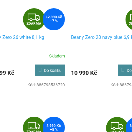
Z
12 990 Kč
–7 %
ZDARMA
Z
D
 Zero 26 white 8,1 kg
Beany Zero 20 navy blue 6,9
A
R
Skladem
M
Do košíku
Do
99 Kč
10 990 Kč
A
Kód:
886798536720
Kód:
88679
Z
Z
8 990 Kč
8
–5 %