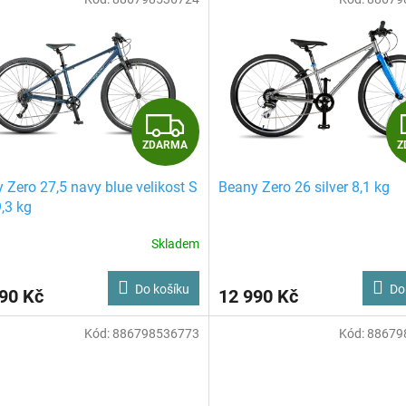
Z
ZDARMA
Z
D
 Zero 27,5 navy blue velikost S
Beany Zero 26 silver 8,1 kg
A
9,3 kg
R
Skladem
M
Do košíku
Do
90 Kč
12 990 Kč
A
Kód:
886798536773
Kód:
88679