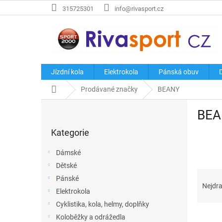
Přejít
315725301
info@rivasport.cz
na
obsah
Jízdní kola
Elektrokola
Pánská obuv
Domů
Prodávané značky
BEANY
P
BEA
o
Přeskočit
s
Kategorie
kategorie
t
r
Dámské
a
Dětské
n
Ř
Pánské
n
a
Nejdra
í
Elektrokola
z
p
Cyklistika, kola, helmy, doplňky
e
a
V
n
Koloběžky a odrážedla