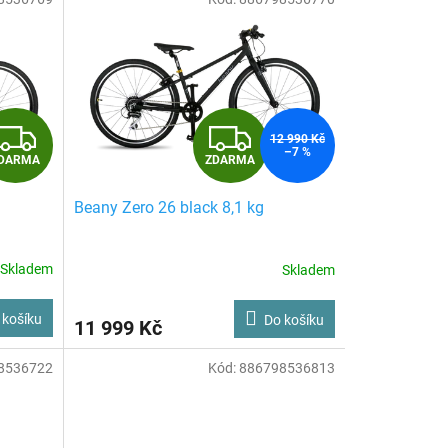
Z
Z
12 990 Kč
–7 %
ZDARMA
DARMA
D
D
Beany Zero 26 black 8,1 kg
A
A
R
R
Skladem
Skladem
M
M
 košíku
Do košíku
11 999 Kč
A
A
8536722
Kód:
886798536813