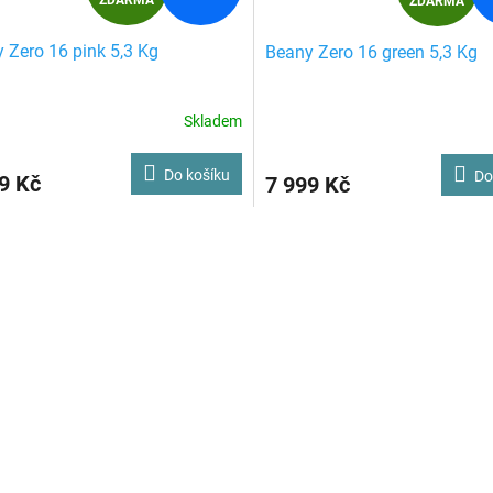
ZDARMA
ZDARMA
D
D
 Zero 16 pink 5,3 Kg
Beany Zero 16 green 5,3 Kg
A
A
R
R
Skladem
M
Do košíku
Do
9 Kč
7 999 Kč
A
A
O
v
l
á
d
a
c
í
p
r
v
k
y