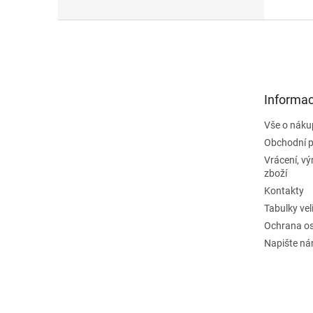
Z
á
p
a
t
Informac
í
Vše o náku
Obchodní 
Vrácení, v
zboží
Kontakty
Tabulky vel
Ochrana os
Napište n