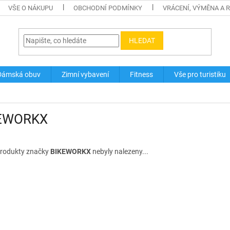
VŠE O NÁKUPU
OBCHODNÍ PODMÍNKY
VRÁCENÍ, VÝMĚNA A 
HLEDAT
Dámská obuv
Zimní vybavení
Fitness
Vše pro turistiku
EWORKX
rodukty značky
BIKEWORKX
nebyly nalezeny...