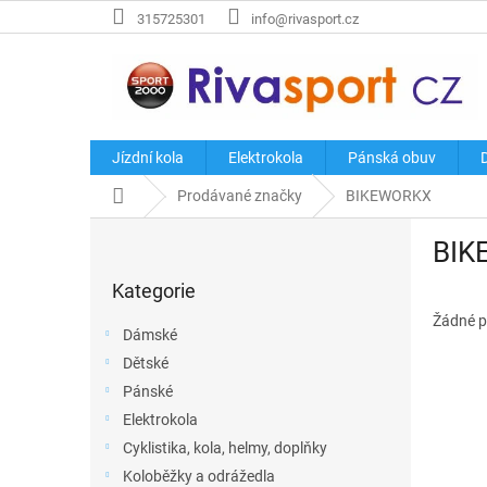
Přejít
315725301
info@rivasport.cz
na
obsah
Jízdní kola
Elektrokola
Pánská obuv
Domů
Prodávané značky
BIKEWORKX
P
BIK
o
Přeskočit
s
Kategorie
kategorie
t
r
Žádné p
Dámské
a
Dětské
n
Pánské
n
í
Elektrokola
p
Cyklistika, kola, helmy, doplňky
a
Koloběžky a odrážedla