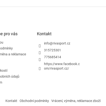
e pro vás
Kontakt
pu
info
@
rivasport.cz
podmínky
315725301
ýměna a reklamace
775685414
https://www.facebook.c
om/rivasport.cz/
ikostí
obních údajů
ám
Kontakt
Obchodní podmínky
Vrácení, výměna, reklamace zboží