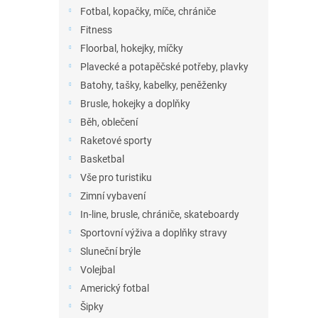
n
Fotbal, kopačky, míče, chrániče
e
Fitness
l
Floorbal, hokejky, míčky
Plavecké a potapěčské potřeby, plavky
Batohy, tašky, kabelky, peněženky
Brusle, hokejky a doplňky
Běh, oblečení
Raketové sporty
Basketbal
Vše pro turistiku
Zimní vybavení
In-line, brusle, chrániče, skateboardy
Sportovní výživa a doplňky stravy
Sluneční brýle
Volejbal
Americký fotbal
Šipky