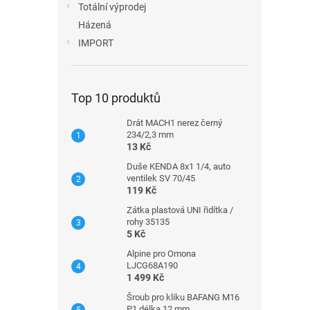
Totální výprodej
Házená
IMPORT
Top 10 produktů
Drát MACH1 nerez černý
234/2,3 mm
13 Kč
Duše KENDA 8x1 1/4, auto
ventilek SV 70/45
119 Kč
Zátka plastová UNI řidítka /
rohy 35135
5 Kč
Alpine pro Omona
LJCG68A190
1 499 Kč
Šroub pro kliku BAFANG M16
P1 délka 12 mm