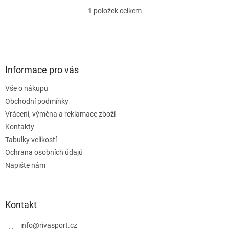
1
položek celkem
O
v
l
Z
á
á
d
p
a
a
Informace pro vás
c
t
í
Vše o nákupu
í
p
Obchodní podmínky
r
v
Vrácení, výměna a reklamace zboží
k
Kontakty
y
Tabulky velikostí
v
ý
Ochrana osobních údajů
p
Napište nám
i
s
u
Kontakt
info
@
rivasport.cz