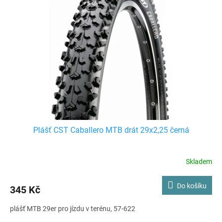
i
r
s
o
p
d
r
u
o
k
d
t
u
ů
k
t
ů
Plášť CST Caballero MTB drát 29x2,25 černá
Skladem
Do košíku
345 Kč
plášť MTB 29er pro jízdu v terénu, 57-622