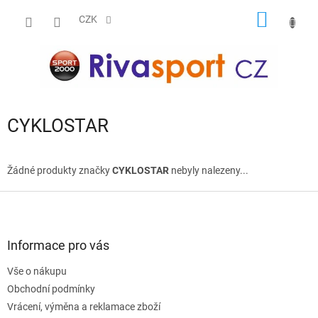
Přejít
NÁKUP
na
CZK
obsah
KOŠÍK
CYKLOSTAR
Žádné produkty značky
CYKLOSTAR
nebyly nalezeny...
Z
á
p
a
Informace pro vás
t
Vše o nákupu
í
Obchodní podmínky
Vrácení, výměna a reklamace zboží