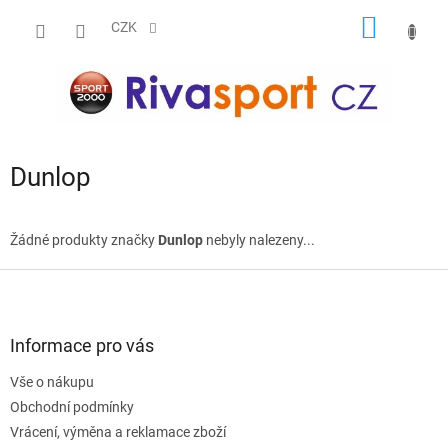
Přejít
NÁKUP
na
CZK
obsah
KOŠÍK
Dunlop
Žádné produkty značky
Dunlop
nebyly nalezeny...
Z
á
p
a
Informace pro vás
t
Vše o nákupu
í
Obchodní podmínky
Vrácení, výměna a reklamace zboží