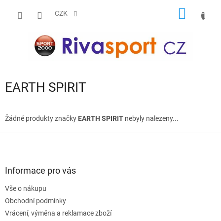
Přejít
NÁKUP
na
CZK
obsah
KOŠÍK
EARTH SPIRIT
Žádné produkty značky
EARTH SPIRIT
nebyly nalezeny...
Z
á
p
a
Informace pro vás
t
Vše o nákupu
í
Obchodní podmínky
Vrácení, výměna a reklamace zboží